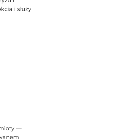
yżu i
cia i służy
dmioty —
ałwanem