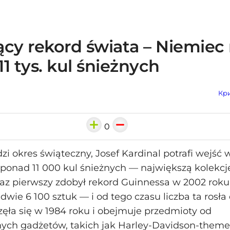
ący rekord świata – Niemiec
1 tys. kul śnieżnych
Кри
0
i okres świąteczny, Josef Kardinal potrafi wejść 
onad 11 000 kul śnieżnych — największą kolekcję
raz pierwszy zdobył rekord Guinnessa w 2002 roku
dwie 6 100 sztuk — i od tego czasu liczba ta rosła d
zęła się w 1984 roku i obejmuje przedmioty od
ych gadżetów, takich jak Harley-Davidson-theme