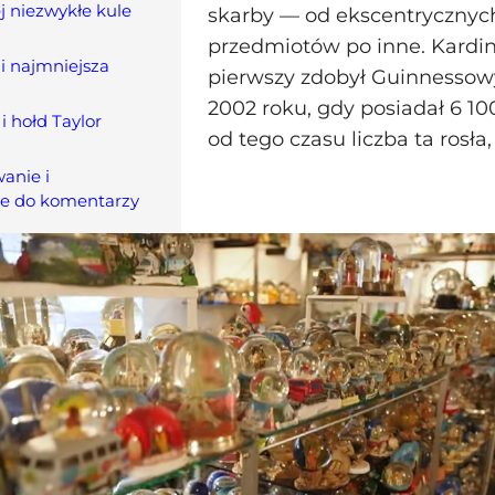
j niezwykłe kule
skarby — od ekscentrycznyc
przedmiotów po inne. Kardin
 i najmniejsza
pierwszy zdobył Guinnessow
2002 roku, gdy posiadał 6 10
 hołd Taylor
od tego czasu liczba ta rosła, 
anie i
ie do komentarzy