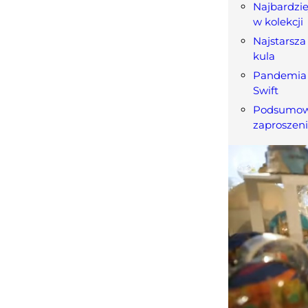
Najbardzie
w kolekcji
Najstarsza
kula
Pandemia i
Swift
Podsumow
zaproszen