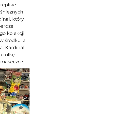
replikę
śnieżnych i
inal, który
erdze,
go kolekcji
w środku, a
a. Kardinal
a rolkę
 maseczce.