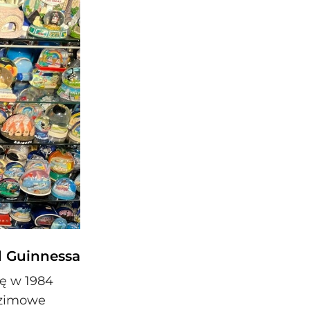
rd Guinnessa
ię w 1984
 zimowe