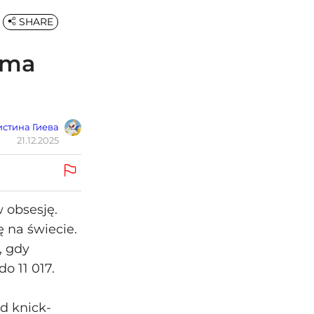
SHARE
 ma
стина Гиева
21.12.2025
w obsesję.
 na świecie.
, gdy
o 11 017.
d knick-