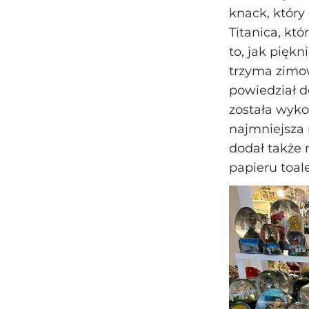
knack, który
Titanica, kt
to, jak piękn
trzyma zimo
powiedział d
została wyko
najmniejsza 
dodał także 
papieru toa