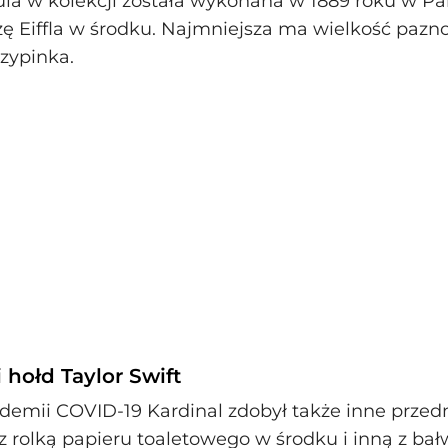
ula w kolekcji została wykonana w 1889 roku w Par
ę Eiffla w środku. Najmniejsza ma wielkość paznok
rzypinka.
 hołd Taylor Swift
demii COVID-19 Kardinal zdobył także inne prze
 z rolką papieru toaletowego w środku i inną z b