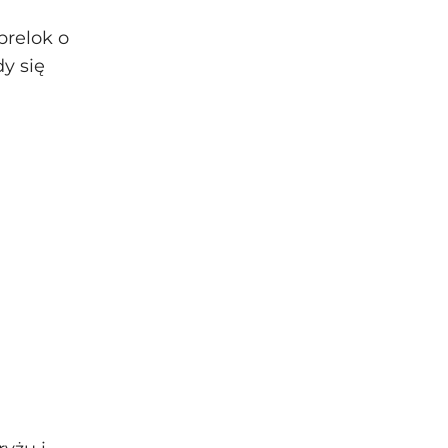
brelok o
y się