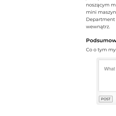
noszącym mas
mini maszyną
Department —
wewnątrz.
Podsumowa
Co o tym myś
POST