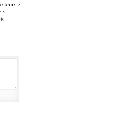
trofeum z
ets
ują