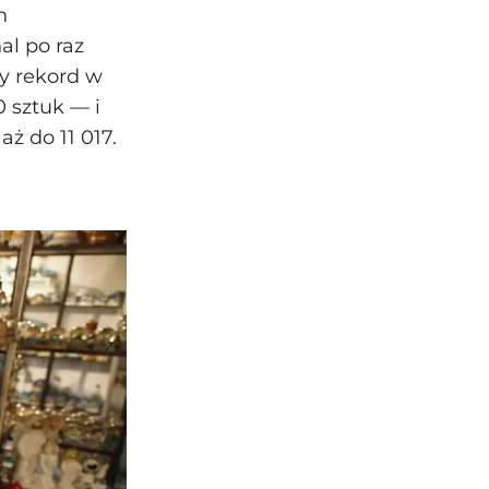
h
al po raz
y rekord w
0 sztuk — i
aż do 11 017.