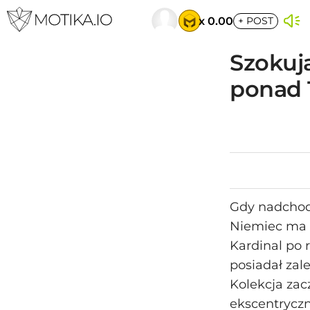
x 0.00
+
POST
Szokuj
ponad 1
Gdy nadchodz
Niemiec ma p
Kardinal po 
posiadał zale
Kolekcja zac
ekscentryczn