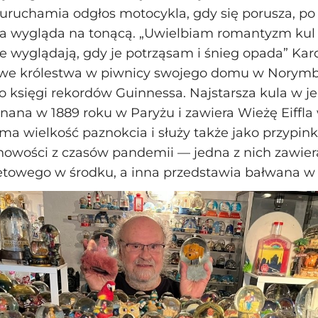
 uruchamia odgłos motocykla, gdy się porusza, po 
óra wygląda na tonącą. „Uwielbiam romantyzm kul 
ie wyglądają, gdy je potrząsam i śnieg opada” Kard
we królestwa w piwnicy swojego domu w Norymb
o księgi rekordów Guinnessa. Najstarsza kula w je
nana w 1889 roku w Paryżu i zawiera Wieżę Eiffla 
ma wielkość paznokcia i służy także jako przypink
nowości z czasów pandemii — jedna z nich zawier
letowego w środku, a inna przedstawia bałwana w