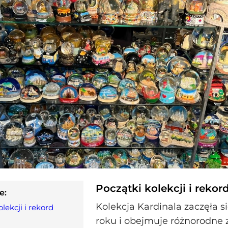
Początki kolekcji i reko
e:
Kolekcja Kardinala zaczęła s
lekcji i rekord
roku i obejmuje różnorodne