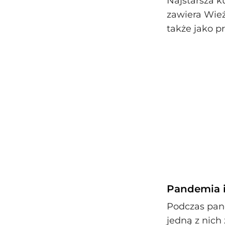
Najstarsza k
zawiera Wież
także jako p
Pandemia i
Podczas pan
jedną z nich