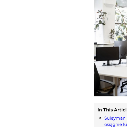
In This Articl
Suleyman t
osiągnie l