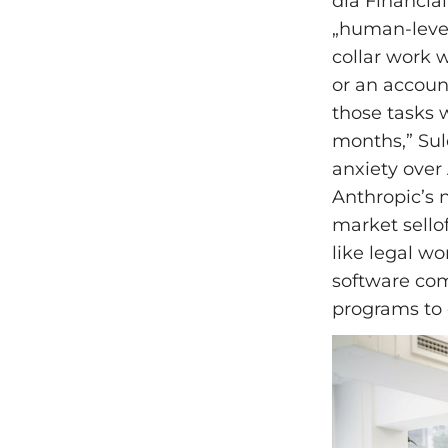
dla Financia
„human-level
collar work 
or an accoun
those tasks w
months,” Su
anxiety over 
Anthropic’s 
market sellof
like legal wo
software com
programs to 