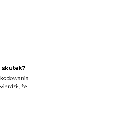
o skutek?
 kodowania i
ierdził, że