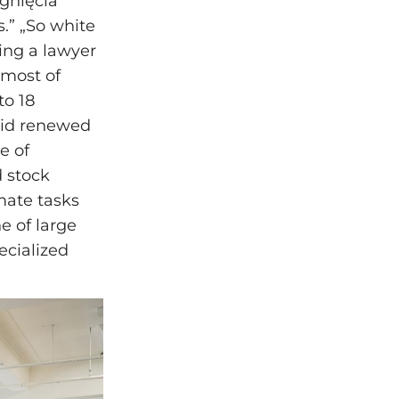
ągnięcia
.” „So white
ing a lawyer
 most of
to 18
mid renewed
e of
 stock
omate tasks
e of large
ecialized