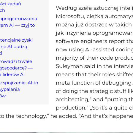
ści zadań
Według szefa sztucznej intel
ch
Microsoftu, ciężka automatyz
a oprogramowania
można już dostrzec w takich
łem AI — czyj to
jak inżynieria oprogramowan
otencjalne zyski
software engineers report th
ne AI budzą
now using AI-assisted coding
i
majority of their code produc
rowadzi trwałe
Suleyman said in the intervi
gospodarce? —
means that their roles shifte
a liderów AI
meta function of debugging, 
spojrzenie: AI to
ypalania
of doing the strategic stuff li
ków
architecting,” and “putting t
production.” „So it’s a quite d
 to the technology,” he added. “And that’s happened