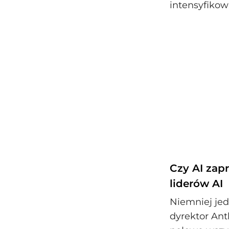
intensyfikow
Czy AI zap
liderów AI
Niemniej jed
dyrektor Ant