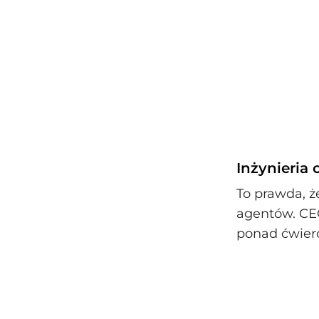
Inżynieria
To prawda, ż
agentów. CEO
ponad ćwier