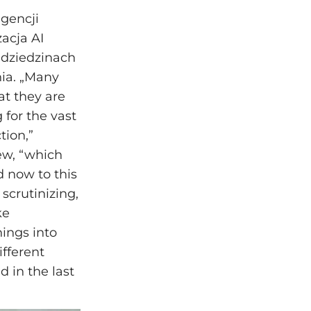
igencji
acja AI
 dziedzinach
ia. „Many
at they are
 for the vast
tion,”
ew, “which
d now to this
scrutinizing,
ke
hings into
ifferent
 in the last