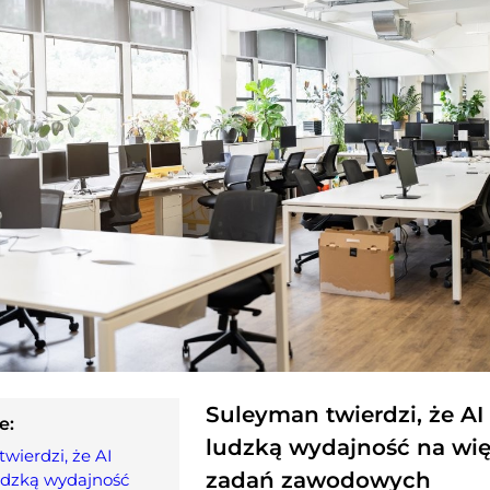
Suleyman twierdzi, że AI
e:
ludzką wydajność na wię
wierdzi, że AI
zadań zawodowych
udzką wydajność