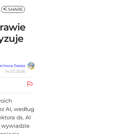
SHARE
prawie
yzuje
стина Гиева
14.02.2026
woich
z AI, według
tora ds. AI
w wywiadzie