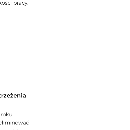
ości pracy.
trzeżenia
 roku,
yeliminować