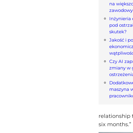
na większo
zawodowy
Inżynieri
pod ostrza
skutek?
Jakość i p
ekonomicz
wątpliwośc
Czy AI zap
zmiany w 
ostrzeżeni
Dodatkowe 
maszyna w
pracowni
relationship
six months.”