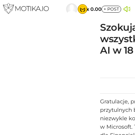
x 0.00
+
POST
Szokuj
wszyst
AI w 18
Gratulacje, 
przytulnych 
niezwykle ko
w Microsoft.