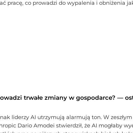
ać pracę, co prowadzi do wypalenia i obniżenia jak
rowadzi trwałe zmiany w gospodarce? — os
nak liderzy AI utrzymują alarmują ton. W zeszłym
hropic Dario Amodei stwierdził, że AI mogłaby w