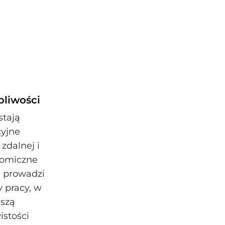
pliwości
stają
cyjne
zdalnej i
onomiczne
e prowadzi
 pracy, w
uszą
istości