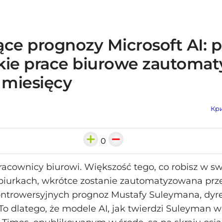
ące prognozy Microsoft AI: 
kie prace biurowe zautomat
 miesięcy
Кри
0
pracownicy biurowi. Większość tego, co robisz w s
biurkach, wkrótce zostanie zautomatyzowana prze
ntrowersyjnych prognoz Mustafy Suleymana, dyrek
 To dlatego, że modele AI, jak twierdzi Suleyman 