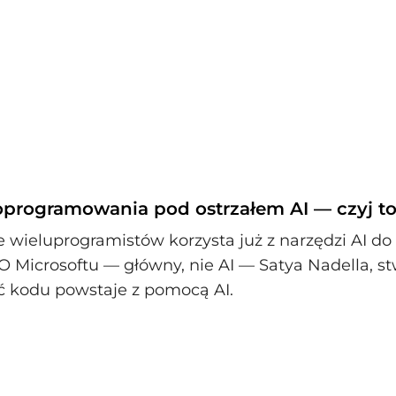
 oprogramowania pod ostrzałem AI — czyj t
e wieluprogramistów korzysta już z narzędzi AI do
 Microsoftu — główny, nie AI — Satya Nadella, stw
ć kodu powstaje z pomocą AI.