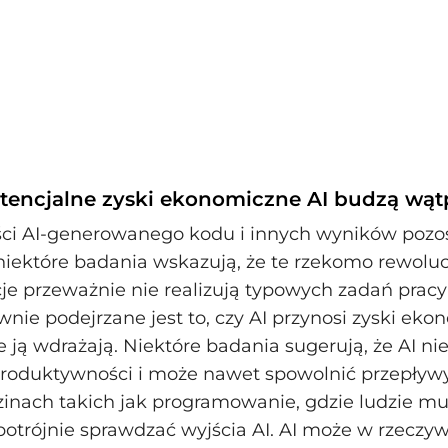
otencjalne zyski ekonomiczne AI budzą wąt
ści AI-generowanego kodu i innych wyników pozo
niektóre badania wskazują, że te rzekomo rewolu
e przeważnie nie realizują typowych zadań pracy 
wnie podejrzane jest to, czy AI przynosi zyski ek
e ją wdrażają. Niektóre badania sugerują, że AI ni
roduktywności i może nawet spowolnić przepływy
inach takich jak programowanie, gdzie ludzie m
potrójnie sprawdzać wyjścia AI. AI może w rzeczyw