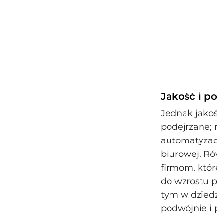
Jakość i p
Jednak jako
podejrzane; 
automatyzacj
biurowej. Ró
firmom, któr
do wzrostu p
tym w dziedz
podwójnie i 