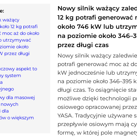
Nowy silnik ważący zale
e:
12 kg potrafi generować
k ważący
około 746 kW lub utrz
oło 12 kg potrafi
 moc aż do około
na poziomie około 346–
b utrzymywać
przez długi czas
ziomie około
W przez długi
Nowy silnik ważący zaledwie
potrafi generować moc aż do
uczowy aspekt to
kW jednocześnie lub utrzy
y system
na poziomie około 346–395 
a
yjnego
długi czas. To osiągnięcie sta
wy dla masowej
możliwe dzięki technologii 
i nowych
osiowego opracowanej przez
 dla
YASA. Tradycyjnie używane si
ów o większym
przepływie osiowym mają cy
formę, w której pole magnet