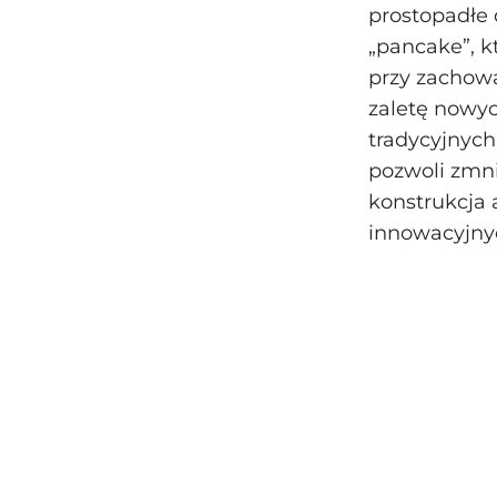
prostopadłe d
„pancake”, k
przy zachowa
zaletę nowyc
tradycyjnyc
pozwoli zmni
konstrukcja
innowacyjnyc