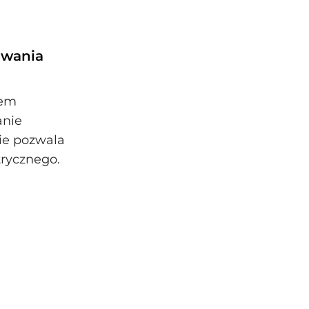
owania
tem
anie
ie pozwala
trycznego.