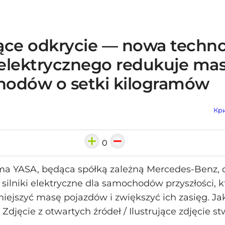
ące odkrycie — nowa techno
a elektrycznego redukuje ma
odów o setki kilogramów
Кри
0
rma YASA, będąca spółką zależną Mercedes-Benz,
silniki elektryczne dla samochodów przyszłości, 
iejszyć masę pojazdów i zwiększyć ich zasięg. Ja
 Zdjęcie z otwartych źródeł / Ilustrujące zdjęcie s