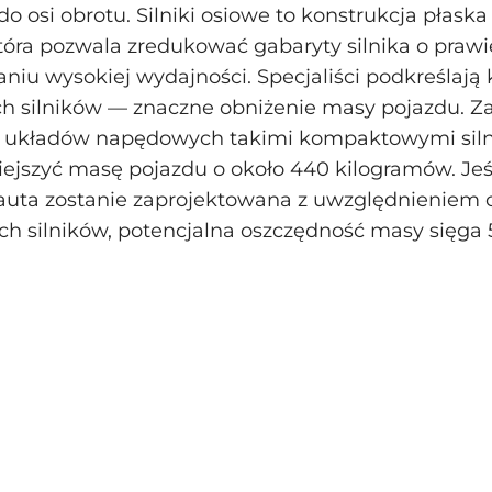
o osi obrotu. Silniki osiowe to konstrukcja płaska
tóra pozwala zredukować gabaryty silnika o prawi
niu wysokiej wydajności. Specjaliści podkreślają
h silników — znaczne obniżenie masy pojazdu. Za
h układów napędowych takimi kompaktowymi sil
ejszyć masę pojazdu o około 440 kilogramów. Jeś
 auta zostanie zaprojektowana z uwzględnieniem 
h silników, potencjalna oszczędność masy sięga 