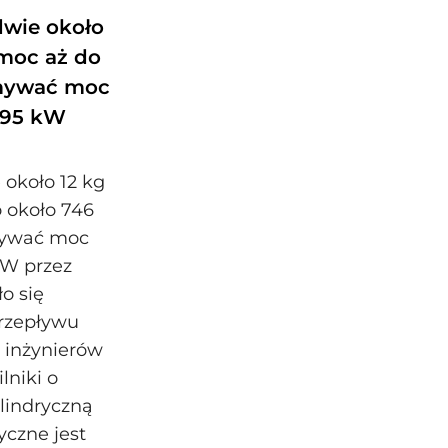
dwie około
 moc aż do
ymywać moc
395 kW
 około 12 kg
 około 746
mywać moc
kW przez
ło się
przepływu
 inżynierów
lniki o
lindryczną
yczne jest