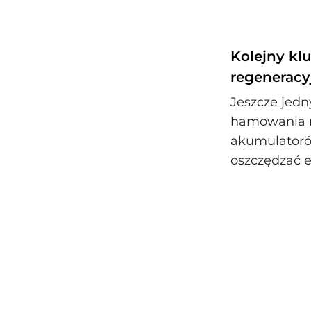
Kolejny k
regeneracy
Jeszcze jed
hamowania r
akumulatoró
oszczędzać e