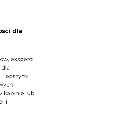
ści dla
a
w, eksperci
 dla
i lepszymi
owych
w kabinie lub
ii.