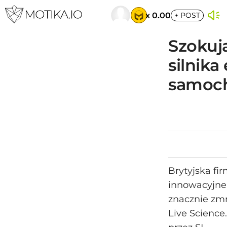
x 0.00
+
POST
Szokuj
silnik
samoch
Brytyjska fi
innowacyjne 
znacznie zmn
Live Science.