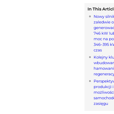
In This Articl
Nowy silni
zaledwie ok
generować
746 kW lu
moc na po
346–395 k
czas
Kolejny kl
wbudowan
hamowani
regenerac
Perspekty
produkcji 
możliwości
samochod
zasięgu