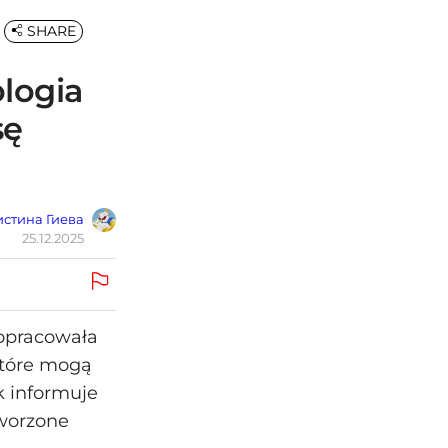
SHARE
logia
sę
стина Гиева
25.12.2025
 opracowała
które mogą
k informuje
tworzone