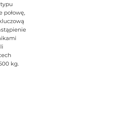
 typu
e połowę,
 kluczową
stąpienie
nikami
li
cech
500 kg.