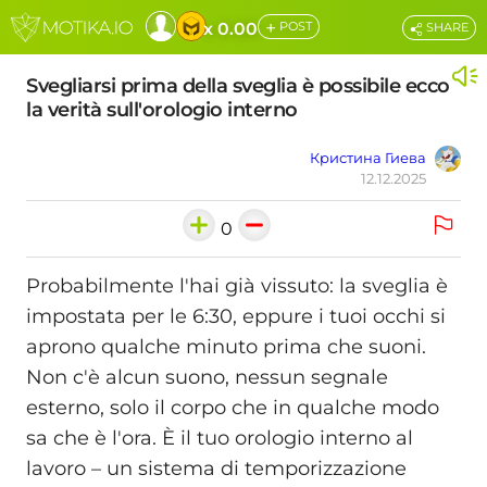
+
x 0.00
POST
SHARE
Svegliarsi prima della sveglia è possibile ecco
la verità sull'orologio interno
Кристина Гиева
12.12.2025
0
Probabilmente l'hai già vissuto: la sveglia è
impostata per le 6:30, eppure i tuoi occhi si
aprono qualche minuto prima che suoni.
Non c'è alcun suono, nessun segnale
esterno, solo il corpo che in qualche modo
sa che è l'ora. È il tuo orologio interno al
lavoro – un sistema di temporizzazione