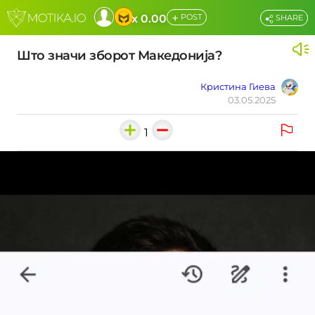
+
x 0.00
POST
SHARE
Што значи зборот Македонија?
Кристина Гиева
03.05.2025
1