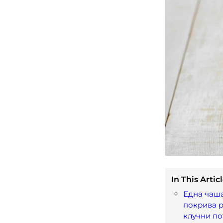
In This Articl
Една чаша
покрива р
клучни по