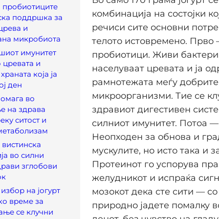
и пробиотиците
комбинација на состојки ко
ска поддршка за
речиси сите основни потре
црева и
ана микробиота
телото истовремено. Прво
шиот имунитет
пробиотици. Живи бактери
о цревата и
населуваат цревата и ја о
храната која ја
рамнотежата меѓу добрите
ој ден
микроорганизми. Тие се кл
помага во
здравиот дигестивен систем
е на здрава
еку ситост и
силниот имунитет. Потоа —
метаболизам
Неопходен за обнова и гр
е вистинска
мускулите, но исто така и за
ја во силни
Протеинот го успорува пр
драви зглобови
ок
желудникот и испраќа сигн
избор на јогурт
мозокот дека сте сити — со
ко време за
природно јадете помалку в
ање се клучни
денот, без чувство на глад