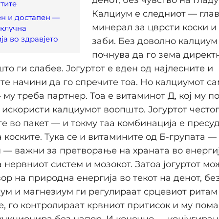
тите
Калциум е следниот — гла
н и достапен —
минерал за цврсти коски и
 клучна
ја во здравјето
заби. Без доволно калциум
почнува да го зема директ
што ги слабее. Јогуртот е еден од најлесните и
те начини да го спречите тоа. Но калциумот са
 му треба партнер. Тоа е витаминот Д, кој му п
о искористи калциумот воопшто. Јогуртот често
е во пакет — и токму таа комбинација е пресу
а коските. Тука се и витамините од Б-групата — 
— важни за претворање на храната во енергиј
а нервниот систем и мозокот. Затоа јогуртот мо
ор на природна енергија во текот на денот, без
ум и магнезиум ги регулираат срцевиот ритам
е, го контролираат крвниот притисок и му пома
ункционира без напор. И конечно — конјугира