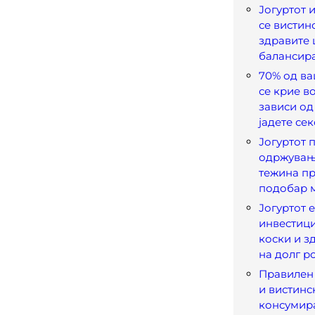
Јогуртот 
се вистин
здравите 
балансир
70% од ва
се крие в
зависи од 
јадете сек
Јогуртот 
одржувањ
тежина пр
подобар 
Јогуртот 
инвестици
коски и з
на долг р
Правилен 
и вистинс
консумир