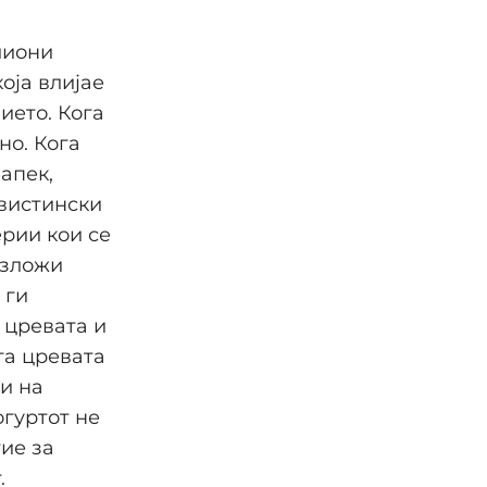
лиони
оја влијае
ието. Кога
но. Кога
апек,
 вистински
ерии кои се
азложи
 ги
 цревата и
га цревата
и на
огуртот не
тие за
.