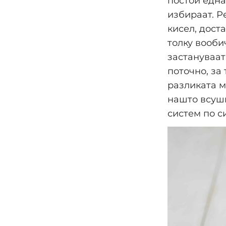
постои една
избираат. Р
кисел, дост
толку вооби
застануваат
поточно, за
разликата м
нашто всушн
систем по с