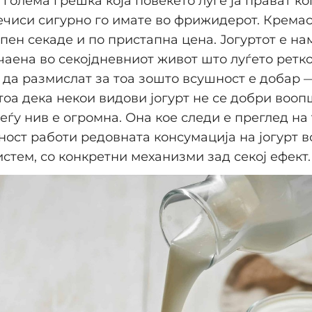
 голема грешка која повеќето луѓе ја прават ко
ечиси сигурно го имате во фрижидерот. Кремас
апен секаде и по пристапна цена. Јогуртот е н
чаена во секојдневниот живот што луѓето ретк
 да размислат за тоа зошто всушност е добар 
 тоа дека некои видови јогурт не се добри вооп
еѓу нив е огромна. Она кое следи е преглед на 
ост работи редовната консумација на јогурт в
истем, со конкретни механизми зад секој ефект.