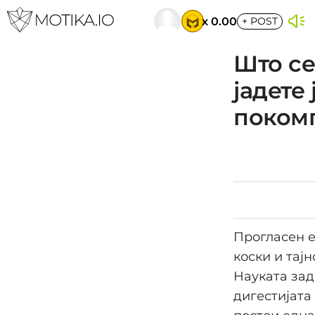
x 0.00
+
POST
Што се
јадете
покомп
Прогласен е
коски и тај
Науката зад
дигестијата