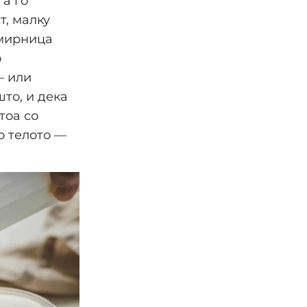
га го
т, малку
амирница
о
— или
што, и дека
тоа со
о телото —