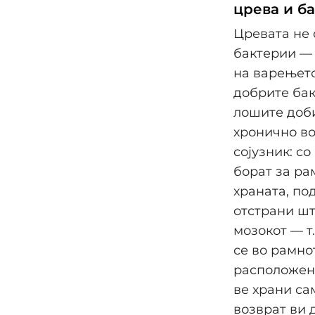
црева и б
Цревата не 
бактерии — 
на варењето
добрите бак
лошите доби
хронично во
сојузник: с
борат за ра
храната, по
отстрани шт
мозокот — т
се во рамно
расположени
ве храни са
возврат ви д