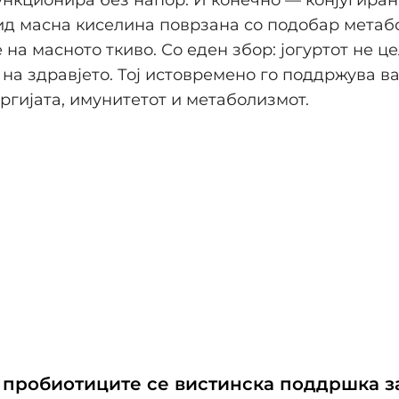
ид масна киселина поврзана со подобар метаб
на масното ткиво. Со еден збор: јогуртот не ц
 на здравјето. Тој истовремено го поддржува в
ергијата, имунитетот и метаболизмот.
и пробиотиците се вистинска поддршка з