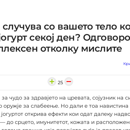
 случува со вашето тело к
 јогурт секој ден? Одговоро
лексен отколку мислите
Кри
25
 за чудо за здравјето на цревата, сојузник на 
но оружје за слабеење. Но дали е тоа навистина
 јогуртот открива ефекти кои одат далеку надв
 — до срцето, имунитетот, кожата и расположен