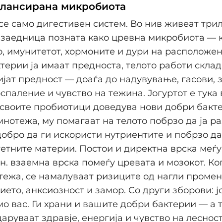
алансирана микробиота
се само дигестивен систем. Во нив живеат три
заедница позната како цревна микробиота — к
, имунитетот, хормоните и дури на расположен
терии ја имаат предноста, телото работи склад
јат предност — доаѓа до надувување, гасови, з
спаление и чувство на тежина. Јогуртот е тука
о своите пробиотици доведува нови добри бакт
мнотежа, му помагаат на телото побрзо да ја р
добро да ги искористи нутриентите и побрзо да
етните материи. Постои и директна врска меѓу
.н. взаемна врска помеѓу цревата и мозокот. Ко
тежа, се намалуваат ризиците од нагли промен
ето, анксиозност и замор. Со други зборови: ј
мо вас. Ги храни и вашите добри бактерии — а 
аруваат здравје, енергија и чувство на лесност