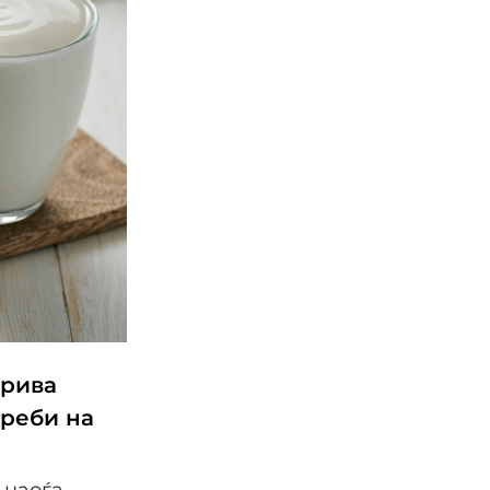
крива
треби на
е наоѓа