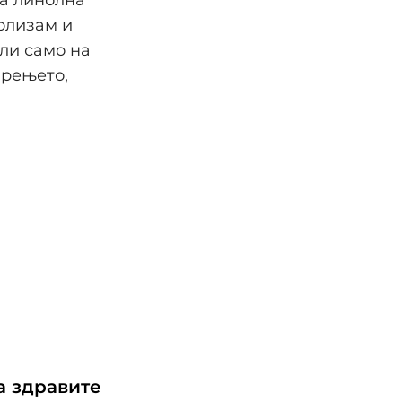
олизам и
ели само на
арењето,
а здравите