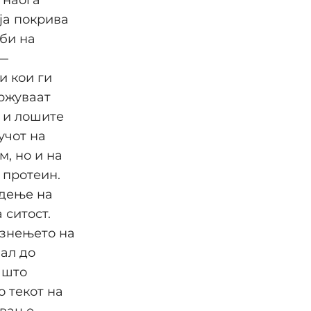
ја покрива
би на
 —
и кои ги
држуваат
 и лошите
учот на
, но и на
 протеин.
адење на
 ситост.
азнењето на
ал до
 што
о текот на
ување.