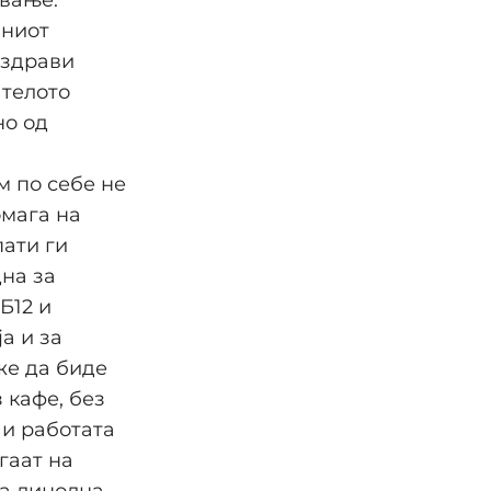
вниот
 здрави
 телото
но од
м по себе не
омага на
пати ги
дна за
Б12 и
а и за
же да биде
 кафе, без
 и работата
гаат на
на линолна