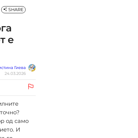
SHARE
ога
т е
стина Гиева
24.03.2026
силните
 точно?
ор од само
ието. И