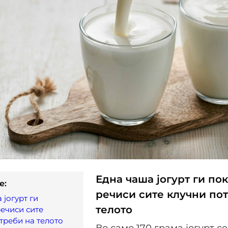
Една чаша јогурт ги по
e:
речиси сите клучни по
 јогурт ги
телото
ечиси сите
треби на телото
Во само 170 грама јогурт с