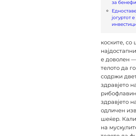
за бенефи
Едноставе
јогуртот е
инвестици
коските, со 
најдостапни
е доволен —
телото да г
содржи двет
здравјето н
рибофлавин 
здравјето н
одличен изв
шеќер. Кали
на мускулит
телото да ф