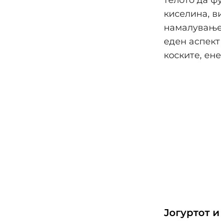
киселина, в
намалување 
еден аспект
коските, ен
Јогуртот 