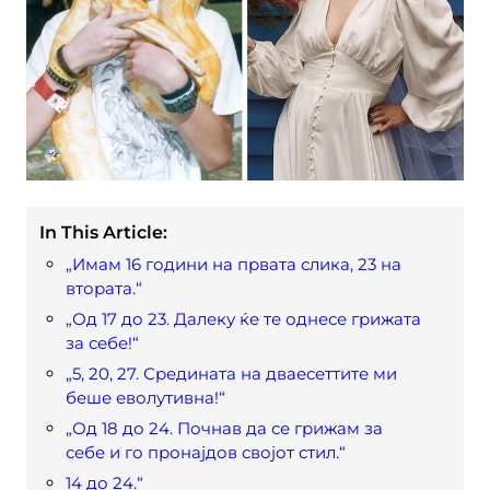
In This Article:
„Имам 16 години на првата слика, 23 на
втората.“
„Од 17 до 23. Далеку ќе те однесе грижата
за себе!“
„5, 20, 27. Средината на дваесеттите ми
беше еволутивна!“
„Од 18 до 24. Почнав да се грижам за
себе и го пронајдов својот стил.“
14 до 24.“