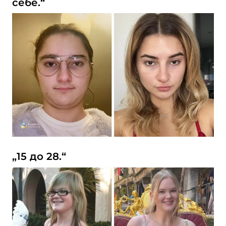
себе.“
„15 до 28.“