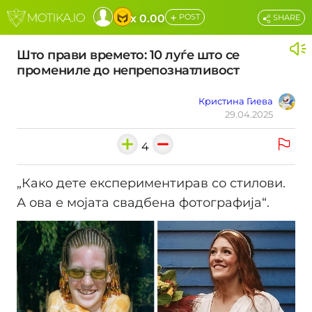
+
x 0.00
POST
SHARE
Што прави времето: 10 луѓе што се
промениле до непрепознатливост
Кристина Гиева
29.04.2025
4
„Како дете експериментирав со стилови.
А ова е мојата свадбена фотографија“.