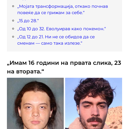
„Мојата трансформација, откако почнав
повеќе да се грижам за себе.“
„15 до 28.“
„Од 10 до 32. Еволуирав како покемон.“
„Од 12 до 21. Ни не се обидов да се
сменам — само така излезе.“
„Имам 16 години на првата слика, 23
на втората.“