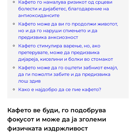
Кафето го намалува ризикот од срцеви
болести и дијабетес, благодарение на
антиоксидансите
Кафето може да ви го продолжи животот,
но и да го наруши спиењето и да
предизвика анксиозност
Кафето стимулира варење, но, ако
претерувате, може да предизвика
дијареја, киселини и болки во стомакот
Кафето може да го оштети забниот емајл,
да ги пожолти забите и да предизвика
лош здив
Како е најдобро да се пие кафето?
Кафето ве буди, го подобрува
фокусот и може да ја зголеми
физичката издржливост