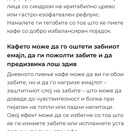
лица со синдром на иритабилно црево
или гастро-езофагеален рефлукс.
Намалете ги тегобите со тоа што ќе пиете
кафе со добро избалансиран појадок.
Кафето може да го оштети забниот
емајл, да ги пожолти забите и да
предизвика лош здив
Дневното пиење кафе може да ви ги обои
забите, но и да го нагризе емајлот –
заштитниот слој на забите – што може да
доведе до чувствителност и болка при
пијалак на топли или ладни напитоци.
Овој ефект може да се избегне со тоа што
ќе ги измиете забите или исплакнете уста