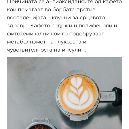
Причината се антиоксидансите од кафето
кои помагаат во борбата против
воспаленијата – клучни за срцевото
здравје. Кафето содржи и полифеноли и
фитохемикалии кои го подобруваат
метаболизмот на глукозата и
чувствителноста на инсулин.