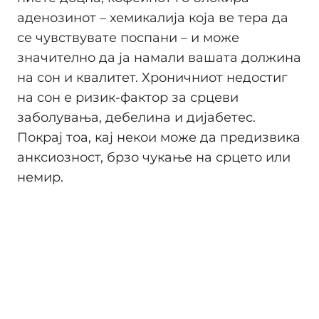
аденозинот – хемикалија која ве тера да
се чувствувате поспани – и може
значително да ја намали вашата должина
на сон и квалитет. Хроничниот недостиг
на сон е ризик-фактор за срцеви
заболувања, дебелина и дијабетес.
Покрај тоа, кај некои може да предизвика
анксиозност, брзо чукање на срцето или
немир.