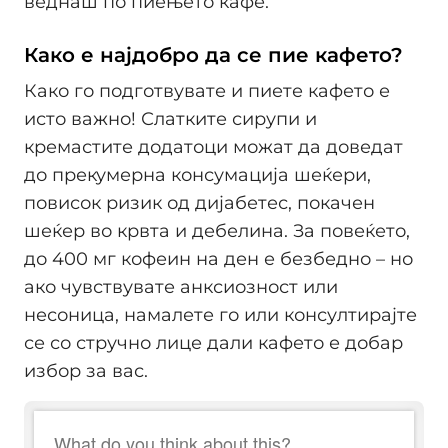
веднаш по пиењето кафе.
Како е најдобро да се пие кафето?
Како го подготвувате и пиете кафето е
исто важно! Слатките сирупи и
кремастите додатоци можат да доведат
до прекумерна консумација шеќери,
повисок ризик од дијабетес, покачен
шеќер во крвта и дебелина. За повеќето,
до 400 мг кофеин на ден е безбедно – но
ако чувствувате анксиозност или
несоница, намалете го или консултирајте
се со стручно лице дали кафето е добар
избор за вас.