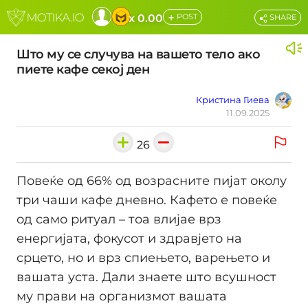
+
x 0.00
POST
SHARE
Што му се случува на вашето тело ако
пиете кафе секој ден
Кристина Гиева
11.09.2025
26
Повеќе од 66% од возрасните пијат околу
три чаши кафе дневно. Кафето е повеќе
од само ритуал – тоа влијае врз
енергијата, фокусот и здравјето на
срцето, но и врз спиењето, варењето и
вашата уста. Дали знаете што всушност
му прави на организмот вашата