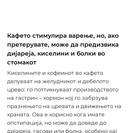
Кафето стимулира варење, но, ако
претерувате, може да предизвика
дијареја, киселини и болки во
стомакот
Киселините и кофеинот во кафето
делуваат на желудникот и дебелото
црево: го поттикнуваат производството
на гастрин – хормон кој го забрзува
празнењето на цревата и движењето на
храната. Ова е корисно кога имате
опстипација, но може да доведе до
дијареја, гасови или болка, особено кај