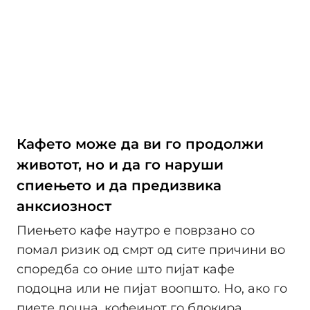
Кафето може да ви го продолжи
животот, но и да го наруши
спиењето и да предизвика
анксиозност
Пиењето кафе наутро е поврзано со
помал ризик од смрт од сите причини во
споредба со оние што пијат кафе
подоцна или не пијат воопшто. Но, ако го
пиете доцна, кофеинот го блокира