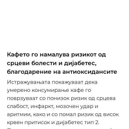
Кафето го намалува ризикот од
срцеви болести и дијабетес,
благодарение на антиоксидансите
Истражувањата покажуваат дека
умерено консумирање кафе го
поврзуваат со понизок ризик од срцева
слабост, инфаркт, мозочен удар и
аритмии, како и со помал ризик од висок
крвен притисок и дијабетес тип 2.