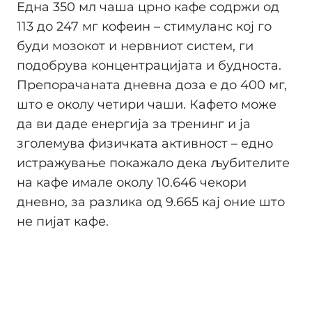
Една 350 мл чаша црно кафе содржи од
113 до 247 мг кофеин – стимуланс кој го
буди мозокот и нервниот систем, ги
подобрува концентрацијата и будноста.
Препорачаната дневна доза е до 400 мг,
што е околу четири чаши. Кафето може
да ви даде енергија за тренинг и ја
зголемува физичката активност – едно
истражување покажало дека љубителите
на кафе имале околу 10.646 чекори
дневно, за разлика од 9.665 кај оние што
не пијат кафе.