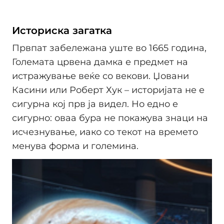
Историска загатка
Првпат забележана уште во 1665 година,
Големата црвена дамка е предмет на
истражување веќе со векови. Џовани
Касини или Роберт Хук – историјата не е
сигурна кој прв ја видел. Но едно е
сигурно: оваа бура не покажува знаци на
исчезнување, иако со текот на времето
менува форма и големина.