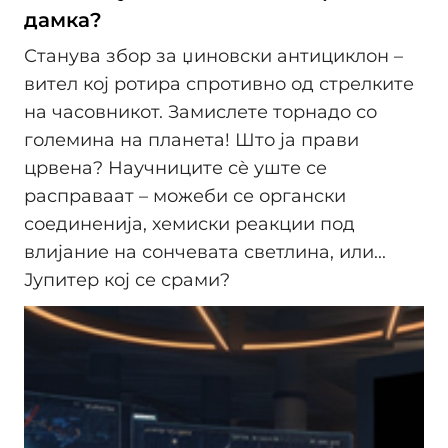
дамка?
Станува збор за џиновски антициклон –
вител кој ротира спротивно од стрелките
на часовникот. Замислете торнадо со
големина на планета! Што ја прави
црвена? Научниците сè уште се
расправаат – можеби се органски
соединенија, хемиски реакции под
влијание на сончевата светлина, или...
Јупитер кој се срами?