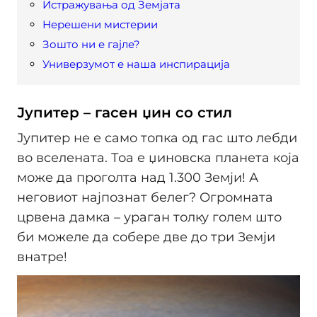
Истражувања од Земјата
Нерешени мистерии
Зошто ни е гајле?
Универзумот е наша инспирација
Јупитер – гасен џин со стил
Јупитер не е само топка од гас што лебди
во вселената. Тоа е џиновска планета која
може да проголта над 1.300 Земји! А
неговиот најпознат белег? Огромната
црвена дамка – ураган толку голем што
би можеле да собере две до три Земји
внатре!