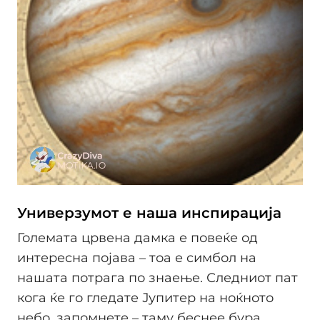
Универзумот е наша инспирација
Големата црвена дамка е повеќе од
интересна појава – тоа е симбол на
нашата потрага по знаење. Следниот пат
кога ќе го гледате Јупитер на ноќното
небо, запомнете – таму беснее бура