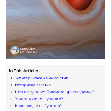
In This Article:
Јупитер – гасен џин со стил
Историска загатка
Што е всушност Големата црвена дамка?
Зошто трае толку долго?
Како влијае на Јупитер?