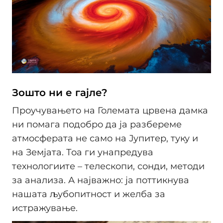
Зошто ни е гајле?
Проучувањето на Големата црвена дамка
ни помага подобро да ја разбереме
атмосферата не само на Јупитер, туку и
на Земјата. Тоа ги унапредува
технологиите – телескопи, сонди, методи
за анализа. А најважно: ја поттикнува
нашата љубопитност и желба за
истражување.