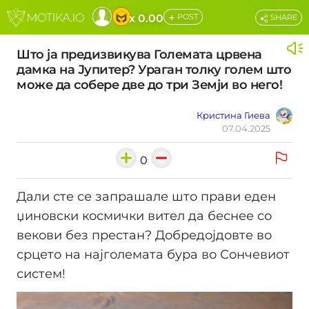
+
x 0.00
POST
SHARE
Што ја предизвикува Големата црвена
дамка на Јупитер? Ураган толку голем што
може да собере две до три Земји во него!
Кристина Гиева
07.04.2025
0
Дали сте се запрашале што прави еден
џиновски космички вител да беснее со
векови без престан? Добредојдовте во
срцето на најголемата бура во Сончевиот
систем!