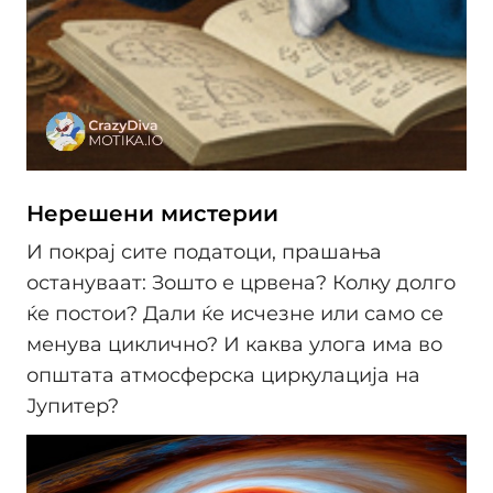
Нерешени мистерии
И покрај сите податоци, прашања
остануваат: Зошто е црвена? Колку долго
ќе постои? Дали ќе исчезне или само се
менува циклично? И каква улога има во
општата атмосферска циркулација на
Јупитер?