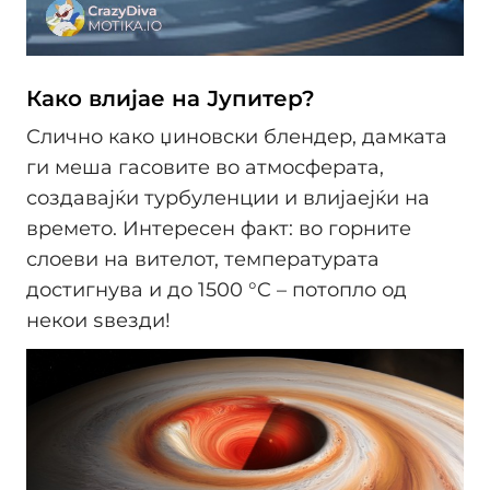
Како влијае на Јупитер?
Слично како џиновски блендер, дамката
ги меша гасовите во атмосферата,
создавајќи турбуленции и влијаејќи на
времето. Интересен факт: во горните
слоеви на вителот, температурата
достигнува и до 1500 °C – потопло од
некои ѕвезди!