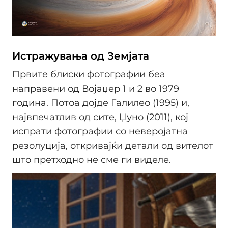
Истражувања од Земјата
Првите блиски фотографии беа
направени од Војаџер 1 и 2 во 1979
година. Потоа дојде Галилео (1995) и,
највпечатлив од сите, Џуно (2011), кој
испрати фотографии со неверојатна
резолуција, откривајќи детали од вителот
што претходно не сме ги виделе.