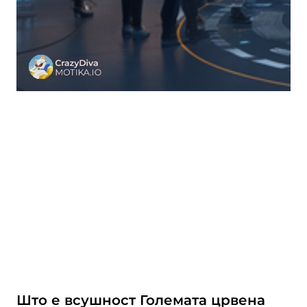
Што е всушност Големата црвена