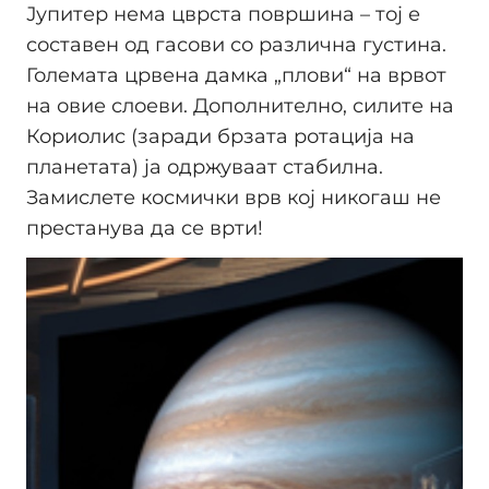
Јупитер нема цврста површина – тој е
составен од гасови со различна густина.
Големата црвена дамка „плови“ на врвот
на овие слоеви. Дополнително, силите на
Кориолис (заради брзата ротација на
планетата) ја одржуваат стабилна.
Замислете космички врв кој никогаш не
престанува да се врти!