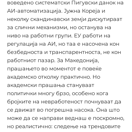
воведено систематски Пигувски данок на
АИ-автоматизација. Јужна Кореја и
неколку скандинавски земји дискутираат
за слични механизми, но останува на
ниво на работни групи. ЕУ работи на
регулација на АИ, но таа е насочена кон
безбедноста и транспарентноста, не кон
работниот пазар. За Македонија,
прашањето во моментот е повеќе
академско отколку практично. Но
академски прашања стануваат
политички многу брзо, особено кога
бројките на невработеност почнуваат да
се движат во погрешна насока. Она што
може да се направи веднаш е поскромно,
но реалистично: следење на трендовите