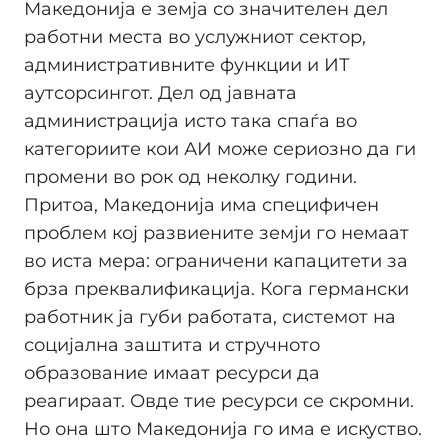
Македонија е земја со значителен дел
работни места во услужниот сектор,
административните функции и ИТ
аутсорсингот. Дел од јавната
администрација исто така спаѓа во
категориите кои АИ може сериозно да ги
промени во рок од неколку години.
Притоа, Македонија има специфичен
проблем кој развиените земји го немаат
во иста мера: ограничени капацитети за
брза преквалификација. Кога германски
работник ја губи работата, системот на
социјална заштита и стручното
образование имаат ресурси да
реагираат. Овде тие ресурси се скромни.
Но она што Македонија го има е искуство.