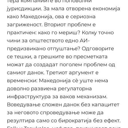
тера компаниите во поповолни
јурисдикции. За мала отворена економија
како Македонија, ова е сериозна
загриженост. Вториот проблем е
практичен: како го мериш? Колку точно
чини за општеството едно АИ-
предизвикано отпуштање? Одговорите
се тешки, а грешките во пресметката
можат да создадат поголем проблем од
самиот данок. Третиот аргумент е
временски: Македонија сè уште нема
доволно развиена регулаторна
инфраструктура за ваков механизам.
Воведување сложен данок без капацитет
за неговото спроведување може да
резултира само со бирократија без ефект.