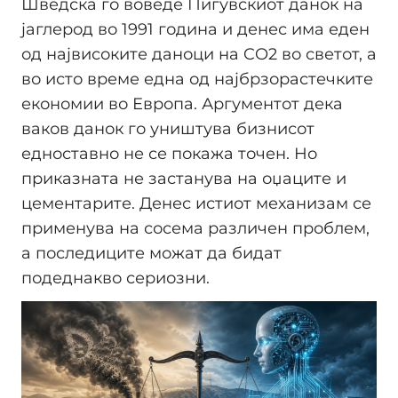
Шведска го воведе Пигувскиот данок на
јаглерод во 1991 година и денес има еден
од највисоките даноци на CO2 во светот, а
во исто време една од најбрзорастечките
економии во Европа. Аргументот дека
ваков данок го уништува бизнисот
едноставно не се покажа точен. Но
приказната не застанува на оџаците и
цементарите. Денес истиот механизам се
применува на сосема различен проблем,
а последиците можат да бидат
подеднакво сериозни.