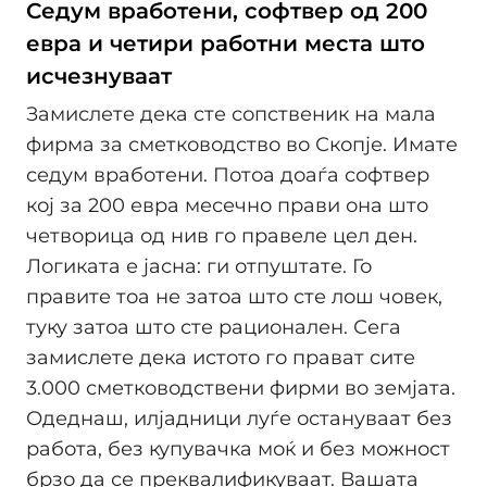
Седум вработени, софтвер од 200
евра и четири работни места што
исчезнуваат
Замислете дека сте сопственик на мала
фирма за сметководство во Скопје. Имате
седум вработени. Потоа доаѓа софтвер
кој за 200 евра месечно прави она што
четворица од нив го правеле цел ден.
Логиката е јасна: ги отпуштате. Го
правите тоа не затоа што сте лош човек,
туку затоа што сте рационален. Сега
замислете дека истото го прават сите
3.000 сметководствени фирми во земјата.
Одеднаш, илјадници луѓе остануваат без
работа, без купувачка моќ и без можност
брзо да се преквалификуваат. Вашата