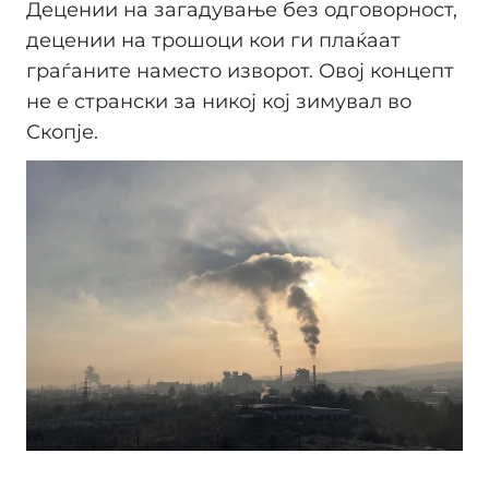
Децении на загадување без одговорност,
децении на трошоци кои ги плаќаат
граѓаните наместо изворот. Овој концепт
не е странски за никој кој зимувал во
Скопје.