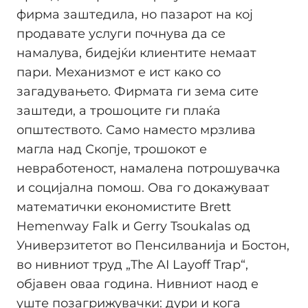
фирма заштедила, но пазарот на кој
продавате услуги почнува да се
намалува, бидејќи клиентите немаат
пари. Механизмот е ист како со
загадувањето. Фирмата ги зема сите
заштеди, а трошоците ги плаќа
општеството. Само наместо мрзлива
магла над Скопје, трошокот е
невработеност, намалена потрошувачка
и социјална помош. Ова го докажуваат
математички економистите Brett
Hemenway Falk и Gerry Tsoukalas од
Универзитетот во Пенсилванија и Бостон,
во нивниот труд „The AI Layoff Trap“,
објавен оваа година. Нивниот наод е
уште позагрижувачки: дури и кога