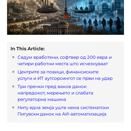
In This Article:
Седум вработени, софтвер од 200 евра и
четири работни места што исчезнуваат
Центрите за повици, финансиските
услуги и ИТ аутсорсингот се први на удар
Три пречки пред ваков данок:
напредокот, мерењето и слабата
регулаторна машина
Ниту една земја уште нема систематски
Пигувски данок на АИ-автоматизација