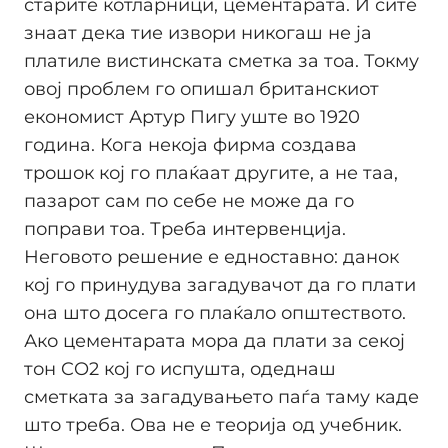
старите котларници, цементарата. И сите
знаат дека тие извори никогаш не ја
платиле вистинската сметка за тоа. Токму
овој проблем го опишал британскиот
економист Артур Пигу уште во 1920
година. Кога некоја фирма создава
трошок кој го плаќаат другите, а не таа,
пазарот сам по себе не може да го
поправи тоа. Треба интервенција.
Неговото решение е едноставно: данок
кој го принудува загадувачот да го плати
она што досега го плаќало општеството.
Ако цементарата мора да плати за секој
тон CO2 кој го испушта, одеднаш
сметката за загадувањето паѓа таму каде
што треба. Ова не е теорија од учебник.