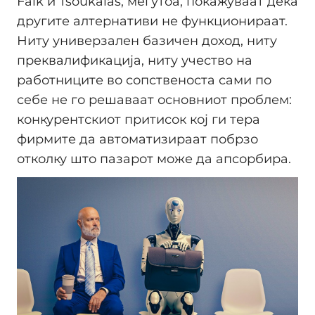
Falk и Tsoukalas, меѓутоа, покажуваат дека
другите алтернативи не функционираат.
Ниту универзален базичен доход, ниту
преквалификација, ниту учество на
работниците во сопственоста сами по
себе не го решаваат основниот проблем:
конкурентскиот притисок кој ги тера
фирмите да автоматизираат побрзо
отколку што пазарот може да апсорбира.