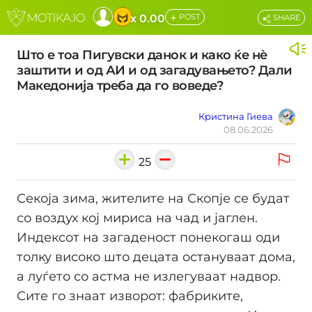
+
x 0.00
POST
SHARE
Што е тоа Пигувски данок и како ќе нѐ
заштити и од АИ и од загадувањето? Дали
Македонија треба да го воведе?
Кристина Гиева
08.06.2026
25
Секоја зима, жителите на Скопје се будат
со воздух кој мириса на чад и јаглен.
Индексот на загаденост понекогаш оди
толку високо што децата остануваат дома,
а луѓето со астма не излегуваат надвор.
Сите го знаат изворот: фабриките,