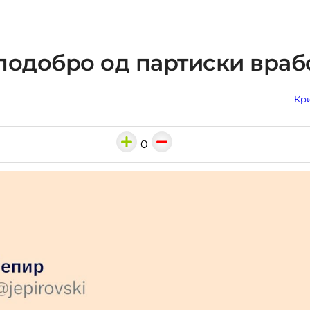
подобро од партиски враб
Кри
0