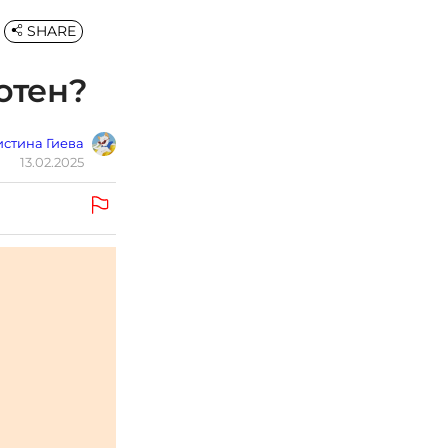
SHARE
отен?
стина Гиева
13.02.2025