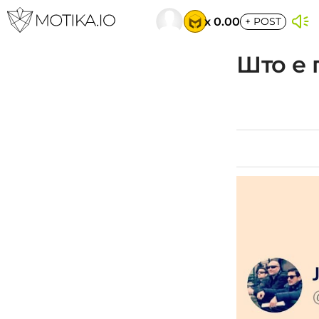
x 0.00
+
POST
Што е 