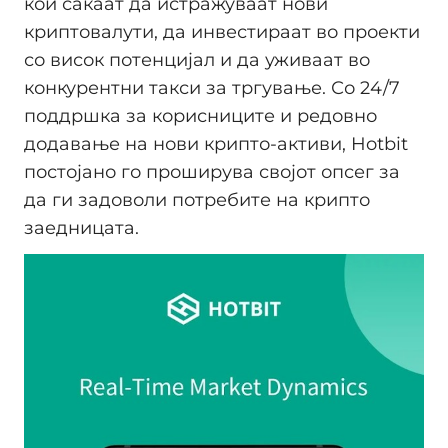
кои сакаат да истражуваат нови
криптовалути, да инвестираат во проекти
со висок потенцијал и да уживаат во
конкурентни такси за тргување. Со 24/7
поддршка за корисниците и редовно
додавање на нови крипто-активи, Hotbit
постојано го проширува својот опсег за
да ги задоволи потребите на крипто
заедницата.