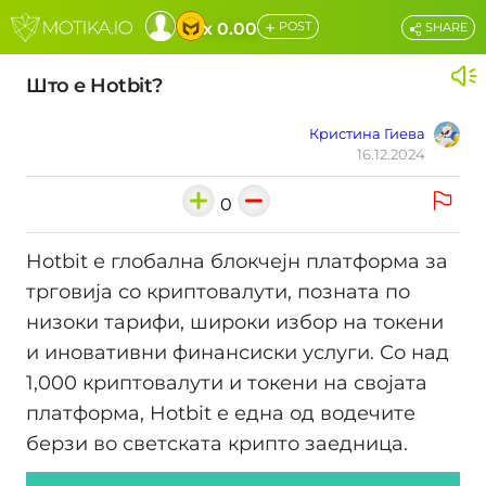
+
x 0.00
POST
SHARE
Што е Hotbit?
Кристина Гиева
16.12.2024
0
Hotbit е глобална блокчејн платформа за
трговија со криптовалути, позната по
низоки тарифи, широки избор на токени
и иновативни финансиски услуги. Со над
1,000 криптовалути и токени на својата
платформа, Hotbit е една од водечите
берзи во светската крипто заедница.