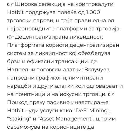
👉 Широка селекција на криптовалути:
Hotbit поддржува повеќе од 1.000
трговски парови, што ја прави една од
најразновидните платформи за трговија.
👉 Децентрализирана ликвидност:
Платформата користи децентрализиран
систем за ликвидност кој обезбедува
брзи и ефикасни трансакции. 👉
Напредни трговски алатки: Вклучува
напредни графикони, лимитирани
наредби и други алатки кои одговараат и
на почетници и на искусни трговци. 👉
Приход преку пасивно инвестирање:
Hotbit нуди услуги како "DeFi Mining",
"Staking" и "Asset Management", што им
овозможува на корисниците да