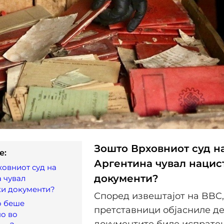
Зошто Врховниот суд н
e:
Аргентина чувал нацис
овниот суд на
документи?
 чувал
ки документи?
Според извештајот на BBC,
о беше
претставници објасниле д
о во