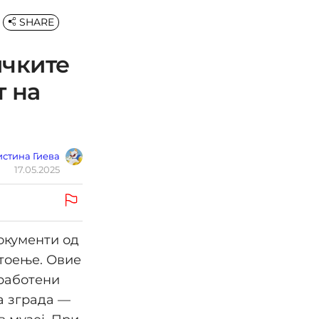
SHARE
ичките
т на
стина Гиева
17.05.2025
окументи од
стоење. Овие
вработени
а зграда —