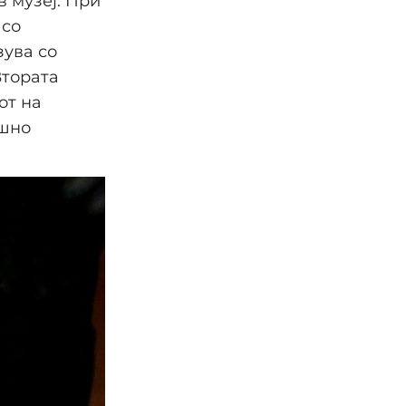
 музеј. При
 со
зува со
Втората
от на
ошно