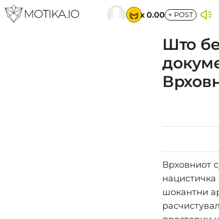
x 0.00
+
POST
Што бе
докуме
Врховн
Врховниот с
нацистичка 
шокантни ар
расчистувал