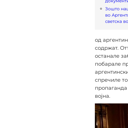
документ
Зошто нац
во Аргент
светска в
од аргентин
содржат. От
останале за
побарале пр
аргентински
спречиле то
пропаганда 
војна.