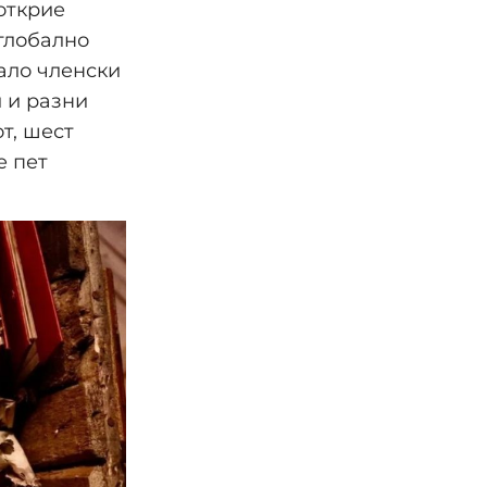
открие
глобално
мало членски
 и разни
т, шест
е пет