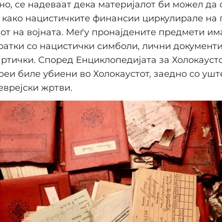
о, се надеваат дека материјалот би можел да 
а како нацистичките финансии циркулирале на 
јот на војната. Меѓу пронајдените предмети и
ратки со нацистички симболи, лични документи
ртички. Според Енциклопедијата за Холокаусто
еи биле убиени во Холокаустот, заедно со ушт
врејски жртви.