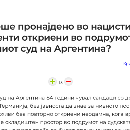
ше пронајдено во нацист
нти откриени во подрумо
иот суд на Аргентина?
Кри
13
уд на Аргентина 84 години чувал сандаци со д
Германија, без јавноста да знае за нивното по
хиви беа повторно откриени неодамна, кога 
е складиштен простор во подрумот на судскат