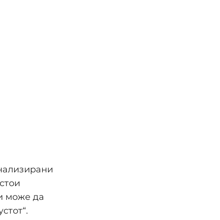
анализирани
стои
и може да
стот“.