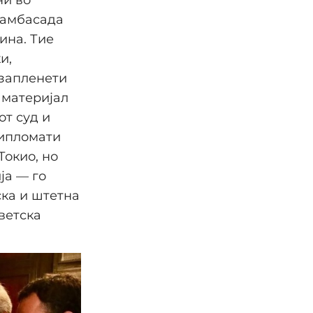
ни во
 амбасада
дина. Тие
и,
 запленети
 материјал
от суд и
дипломати
Токио, но
ја — го
ска и штетна
ветска