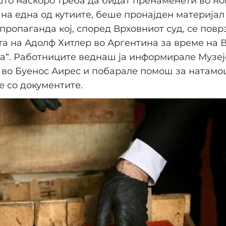
то наскоро треба да бидат пренаменети во нов
на една од кутиите, беше пронајден материјал
пропаганда кој, според Врховниот суд, се повр
та на Адолф Хитлер во Аргентина за време на 
на“. Работниците веднаш ја информирале Музеј
 во Буенос Аирес и побарале помош за натам
 со документите.