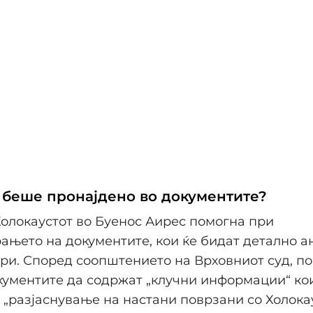
 беше пронајдено во документите?
Холокаустот во Буенос Аирес помогна при
ањето на документите, кои ќе бидат детално 
ри. Според соопштението на Врховниот суд, по
кументите да содржат „клучни информации“ ко
 „разјаснување на настани поврзани со Холокау