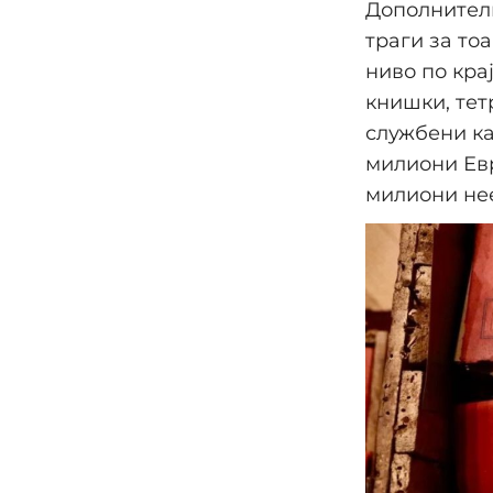
Дополнителн
траги за то
ниво по кра
книшки, тет
службени ка
милиони Евр
милиони нее