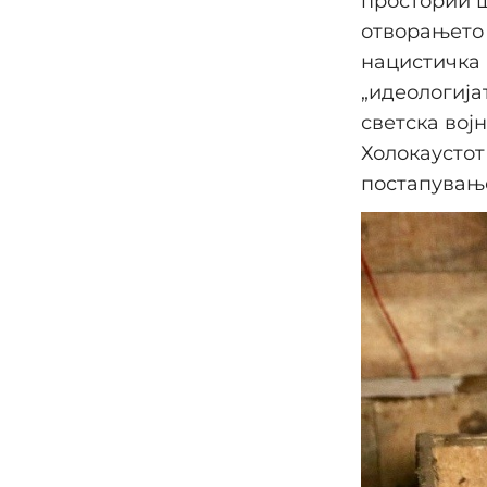
простории ш
отворањето 
нацистичка 
„идеологија
светска вој
Холокаустот
постапување