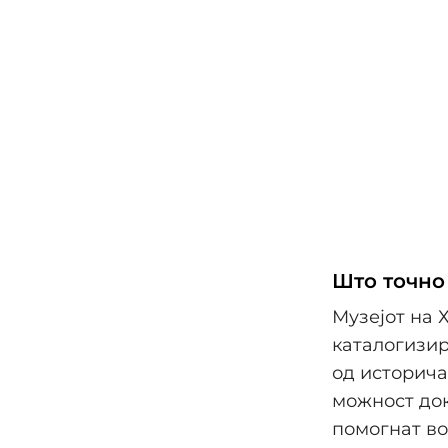
Што точно
Музејот на 
каталогизир
од историча
можност до
помогнат во