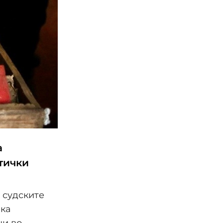
а
тички
 судските
ека