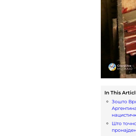
In This Articl
Зошто Врх
Аргентина
нацистич
Што точн
пронајден