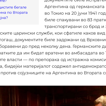
документите биле испрате
ите?
Аргентина од германската
истите бегале
ина по Втората
во Токио на 20 јуни 1941 го
ојна?
биле спакувани во 83 пратк
транспортирани со брод и
ските царински служби, кои сфатиле каков вид
тогаш, документите биле задржани од Врховни
боравени до пред неколку дена. Германските 
атките да им бидат вратени во амбасадата во 
те власти — по препорака од истражна комиси
а, бидејќи материјалот содржел антидемократ
против сојузниците на Аргентина во Втората с