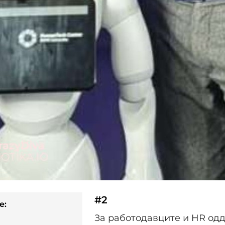
#2
e:
За работодавците и HR одд