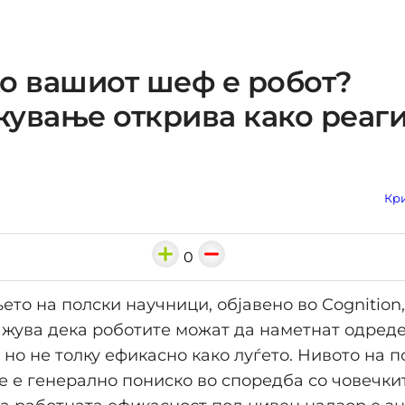
о вашиот шеф е робот?
ување открива како реаг
Кри
0
то на полски научници, објавено во Cognition,
ажува дека роботите можат да наметнат одред
 но не толку ефикасно како луѓето. Нивото на 
е е генерално пониско во споредба со човечки