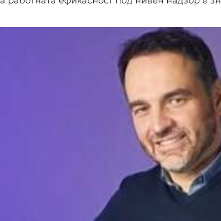
 а работната ефикасност под нивен надзор е з