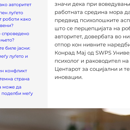
значи дека при воведувањ
ако авторитет
работната средина мора да
пен луѓето
т роботи како
предвид психолошките ас
авени?
што се перцепцијата на ро
о спроведено
авторитет, довербата во н
ањето?
отпор кон нивните наредби
е биле јасни:
Конрад Мај од SWPS Униве
еѓу луѓето и
психолог и раководител н
Центарот за социјални и т
ен конфликт
иновации.
 темна страна
а може да
 поделби меѓу