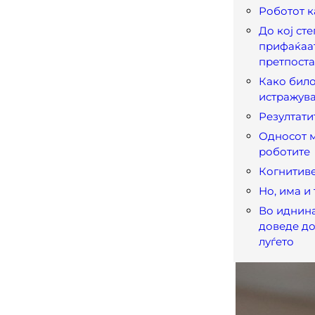
Роботот к
До кој сте
прифаќаа
претпост
Како бил
истражув
Резултатит
Односот м
роботите
Когнитив
Но, има и
Во иднин
доведе до
луѓето