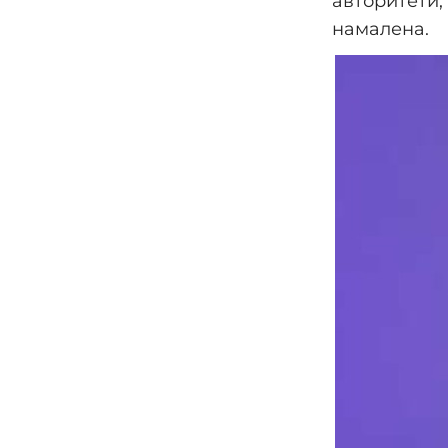
авторитети,
намалена.