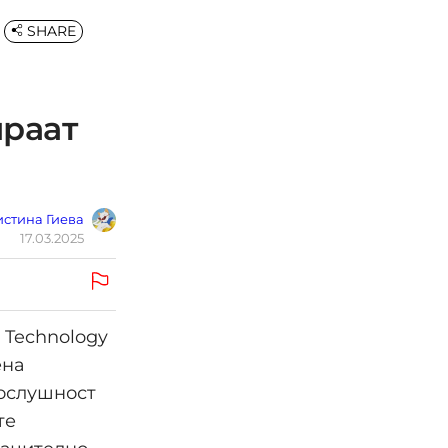
SHARE
ираат
стина Гиева
17.03.2025
 Technology
ена
послушност
те