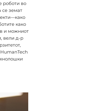
е роботи во
 се земат
пекти—како
ботите како
ив и можниот
, вели д-р
рзитетот,
а HumanTech
ехнолошки