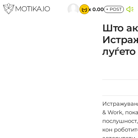
x 0.00
+
POST
Што ак
Истраж
луѓето
Истражување
& Work, пок
послушност,
кон роботит