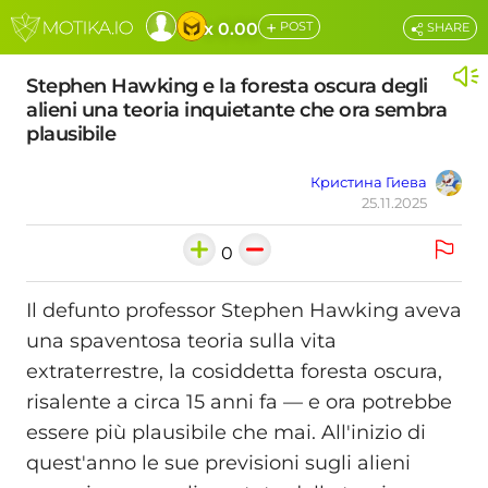
+
x 0.00
POST
SHARE
Stephen Hawking e la foresta oscura degli
alieni una teoria inquietante che ora sembra
plausibile
Кристина Гиева
25.11.2025
0
Il defunto professor Stephen Hawking aveva
una spaventosa teoria sulla vita
extraterrestre, la cosiddetta foresta oscura,
risalente a circa 15 anni fa — e ora potrebbe
essere più plausibile che mai. All'inizio di
quest'anno le sue previsioni sugli alieni