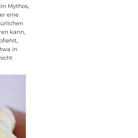
ein Mythos,
er eine
ürlichen
hren kann,
fiehlt,
twa in
nicht