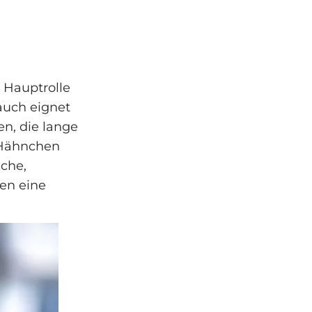
 Hauptrolle
lauch eignet
n, die lange
 Hähnchen
sche,
en eine