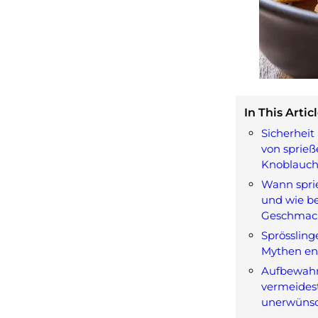
In This Articl
Sicherheit
von sprie
Knoblauc
Wann spri
und wie be
Geschmac
Sprösslin
Mythen ent
Aufbewahr
vermeides
unerwünsc