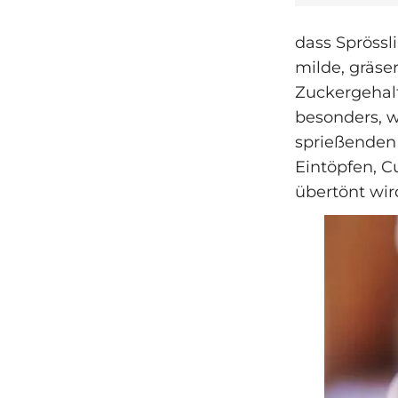
dass Sprössl
milde, gräse
Zuckergehalt
besonders, w
sprießenden
Eintöpfen, C
übertönt wir