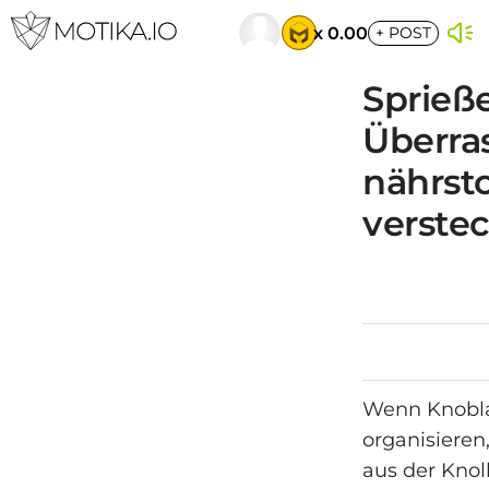
x 0.00
+
POST
Sprieß
Überras
nährsto
verste
Wenn Knoblau
organisieren
aus der Knol