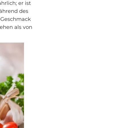
lich; er ist
während des
l Geschmack
ehen als von