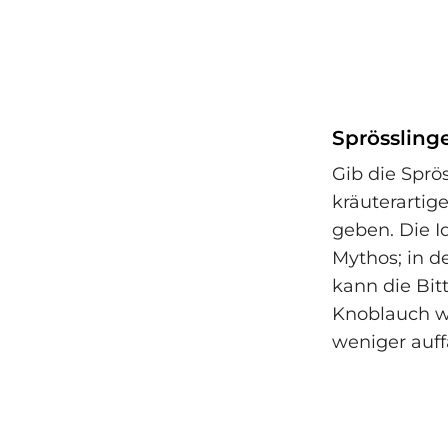
Sprössling
Gib die Sprös
kräuterarti
geben. Die I
Mythos; in d
kann die Bit
Knoblauch w
weniger auffä