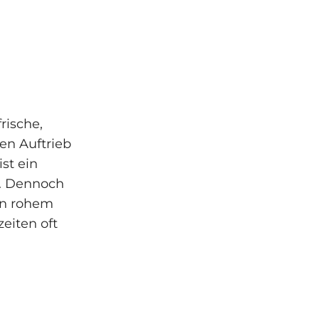
rische,
en Auftrieb
st ein
te. Dennoch
in rohem
eiten oft