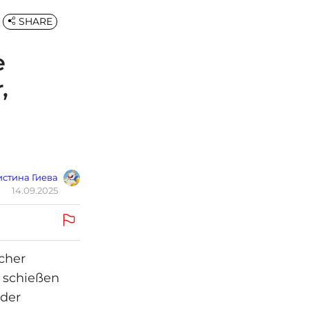
SHARE
e
,
стина Гиева
14.09.2025
cher
n schießen
 der