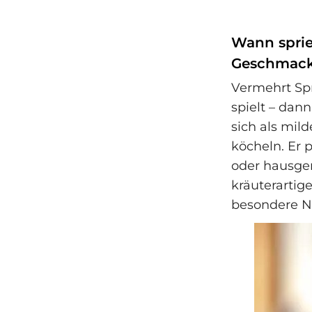
Wann sprie
Geschmac
Vermehrt Spr
spielt – dan
sich als mil
köcheln. Er 
oder hausgem
kräuterarti
besondere No