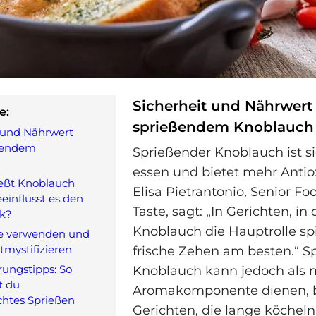
Sicherheit und Nährwert
e:
sprießendem Knoblauch
 und Nährwert
ßendem
Sprießender Knoblauch ist si
h
essen und bietet mehr Antio
eßt Knoblauch
Elisa Pietrantonio, Senior Fo
einflusst es den
Taste, sagt: „In Gerichten, in
k?
Knoblauch die Hauptrolle spi
ge verwenden und
mystifizieren
frische Zehen am besten.“ S
ungstipps: So
Knoblauch kann jedoch als 
t du
Aromakomponente dienen, b
htes Sprießen
Gerichten, die lange köcheln