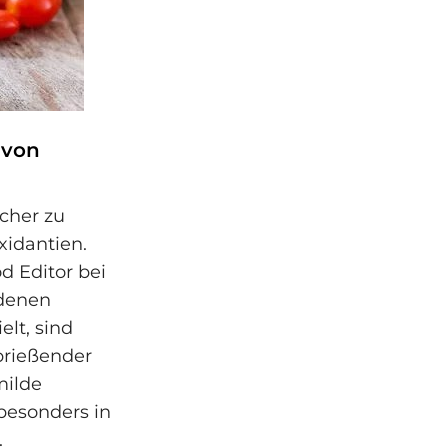
 von
cher zu
xidantien.
od Editor bei
 denen
elt, sind
prießender
milde
esonders in
.