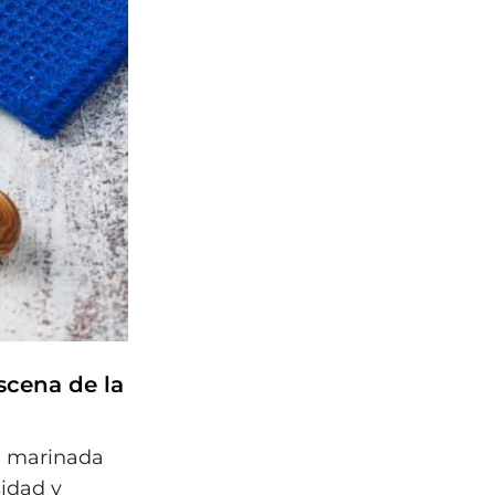
scena de la
a marinada
sidad y