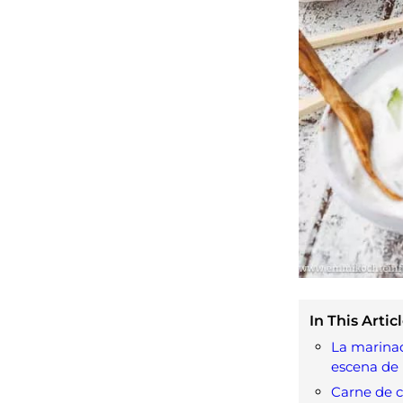
In This Articl
La marinad
escena de 
Carne de c