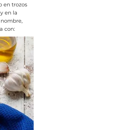
o en trozos
y en la
l nombre,
a con: