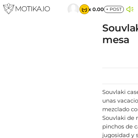
x 0.00
+
POST
Souvlak
mesa
Souvlaki cas
unas vacacio
mezclado con
Souvlaki de
pinchos de c
jugosidad y s