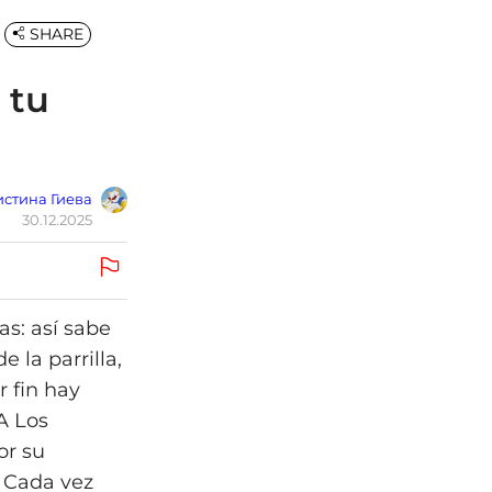
SHARE
 tu
стина Гиева
30.12.2025
as: así sabe
la parrilla,
 fin hay
A Los
or su
. Cada vez