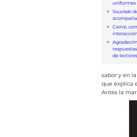
uniformes 
Souvlaki d
acompaña
Cierre, co
interacció
Agradecim
respuestas
de lectore
sabor y en l
que explica 
Antes la mar