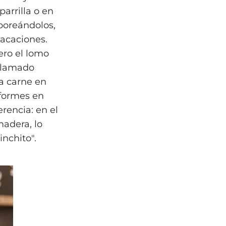
parrilla o en
aboreándolos,
vacaciones.
iero el lomo
 llamado
a carne en
iformes en
erencia: en el
madera, lo
nchito".