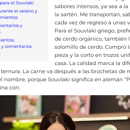
para el Souvlaki
sabores intensos, ya sea a la 
urante el verano y
la sartén. Me transportan, s
mientos
cada vez de regreso a unas 
mentarios y
Para el Souvlaki griego, pref
n
de cerdo orgánico, también
ientos,
 y comentarios
solomillo de cerdo. Compro l
s
pieza y la corto en trozos un
casa. La calidad marca la dif
a ternura. La carne va después a las brochetas de 
el nombre, porque Souvlaki significa en alemán "Pi
ina con: