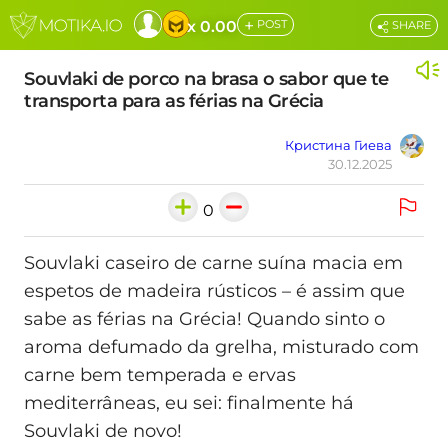
+
x 0.00
POST
SHARE
Souvlaki de porco na brasa o sabor que te
transporta para as férias na Grécia
Кристина Гиева
30.12.2025
0
Souvlaki caseiro de carne suína macia em
espetos de madeira rústicos – é assim que
sabe as férias na Grécia! Quando sinto o
aroma defumado da grelha, misturado com
carne bem temperada e ervas
mediterrâneas, eu sei: finalmente há
Souvlaki de novo!