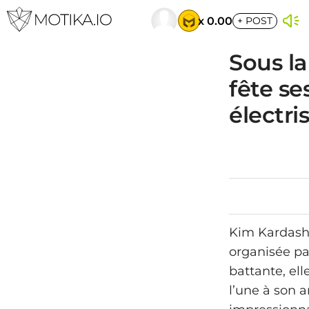
x 0.00
+
POST
Sous la
fête se
électri
Kim Kardashi
organisée pa
battante, el
l’une à son a