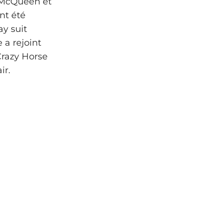
 McQueen et
nt été
ay suit
 a rejoint
Crazy Horse
ir.