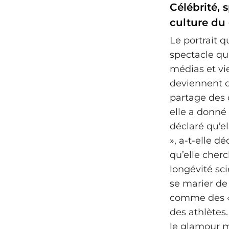
Célébrité, 
culture du
Le portrait 
spectacle qu
médias et vi
deviennent d
partage des 
elle a donné
déclaré qu’el
», a-t-elle d
qu’elle cherc
longévité sci
se marier de
comme des « 
des athlètes.
le glamour m