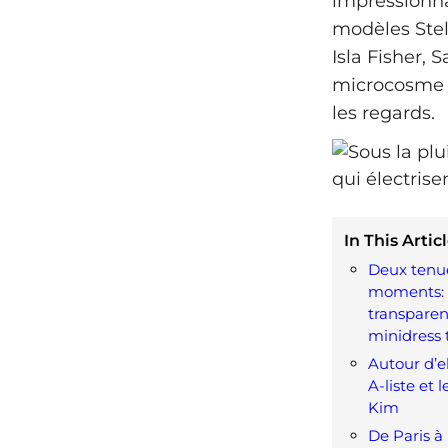
impressionna
modèles Stel
Isla Fisher,
microcosme d
les regards.
In This Articl
Deux tenu
moments: a
transparent
minidress 
Autour d’el
A‑liste et 
Kim
De Paris à