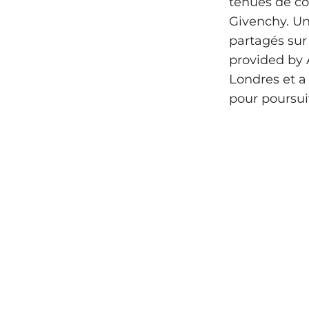
tenues de co
Givenchy. Un
partagés sur
provided by 
Londres et a
pour poursuiv