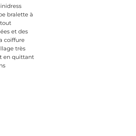
inidress
e bralette à
 tout
ées et des
a coiffure
llage très
t en quittant
ons