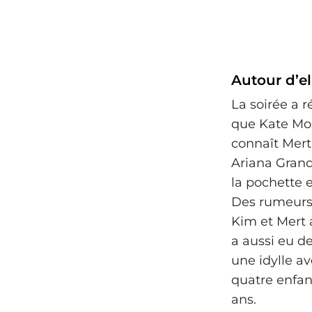
Autour d’el
La soirée a 
que Kate Mos
connaît Mert
Ariana Grand
la pochette e
Des rumeurs 
Kim et Mert 
a aussi eu d
une idylle av
quatre enfant
ans.