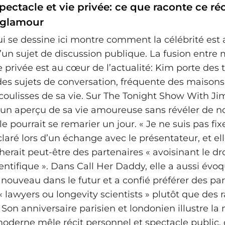
spectacle et vie privée: ce que raconte ce réc
 glamour
qui se dessine ici montre comment la célébrité est
’un sujet de discussion publique. La fusion entre
e privée est au cœur de l’actualité: Kim porte des 
es sujets de conversation, fréquente des maison
coulisses de sa vie. Sur The Tonight Show With Ji
 un aperçu de sa vie amoureuse sans révéler de no
le pourrait se remarier un jour. « Je ne suis pas fi
éclaré lors d’un échange avec le présentateur, et el
herait peut-être des partenaires « avoisinant le dro
entifique ». Dans Call Her Daddy, elle a aussi évoq
 nouveau dans le futur et a confié préférer des pa
lawyers ou longevity scientists » plutôt que des 
 Son anniversaire parisien et londonien illustre l
oderne mêle récit personnel et spectacle public,