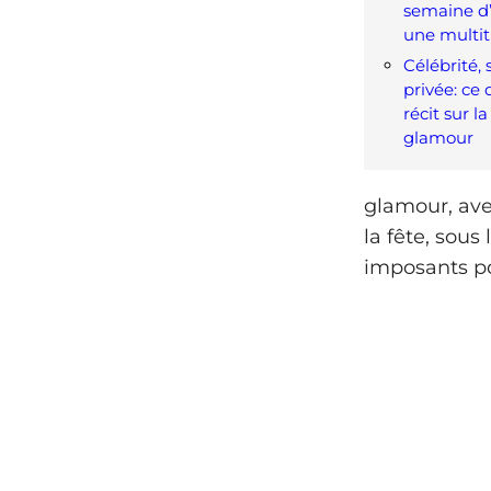
semaine d’
une multit
Célébrité, 
privée: ce
récit sur l
glamour
glamour, avec
la fête, sous
imposants po