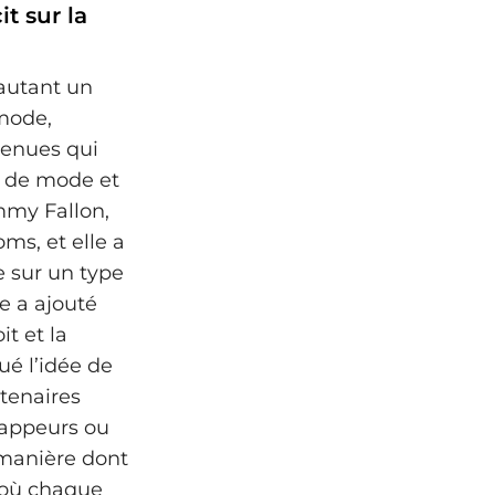
it sur la
 autant un
 mode,
tenues qui
s de mode et
mmy Fallon,
ms, et elle a
xe sur un type
le a ajouté
it et la
ué l’idée de
rtenaires
rappeurs ou
a manière dont
 où chaque