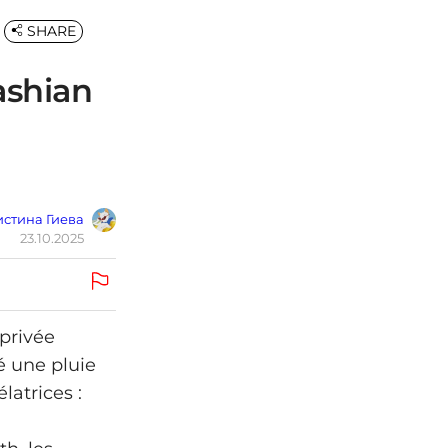
SHARE
ashian
стина Гиева
23.10.2025
 privée
é une pluie
atrices :