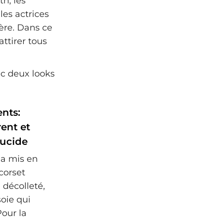
h, les
les actrices
mère. Dans ce
ttirer tous
nts:
rent et
lucide
 a mis en
corset
 décolleté,
oie qui
Pour la