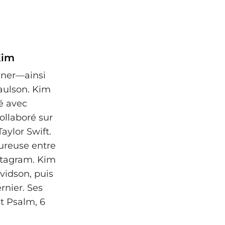
Kim
enner—ainsi
aulson. Kim
é avec
ollaboré sur
aylor Swift.
oureuse entre
stagram. Kim
vidson, puis
rnier. Ses
et Psalm, 6