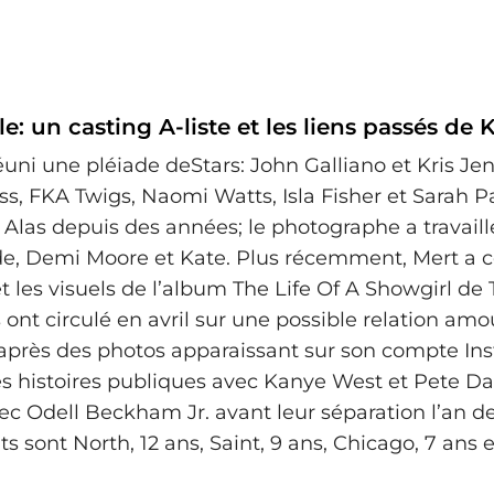
le: un casting A‑liste et les liens passés de 
réuni une pléiade deStars: John Galliano et Kris J
s, FKA Twigs, Naomi Watts, Isla Fisher et Sarah P
 Alas depuis des années; le photographe a travaill
e, Demi Moore et Kate. Plus récemment, Mert a c
t les visuels de l’album The Life Of A Showgirl de T
ont circulé en avril sur une possible relation am
après des photos apparaissant sur son compte In
es histoires publiques avec Kanye West et Pete Da
ec Odell Beckham Jr. avant leur séparation l’an de
s sont North, 12 ans, Saint, 9 ans, Chicago, 7 ans 