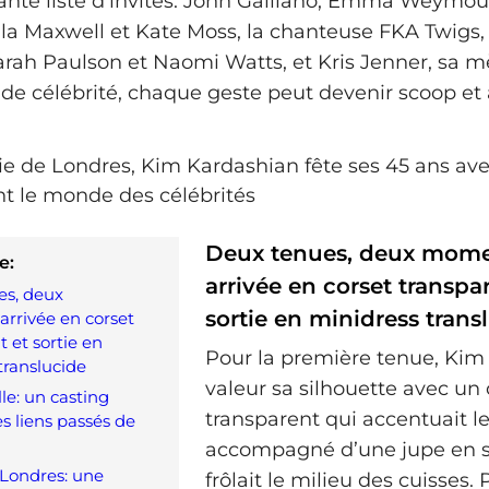
nte liste d’invités: John Galliano, Emma Weymout
la Maxwell et Kate Moss, la chanteuse FKA Twigs, 
 Sarah Paulson et Naomi Watts, et Kris Jenner, sa 
e célébrité, chaque geste peut devenir scoop et a
Deux tenues, deux mome
e:
arrivée en corset transpa
es, deux
sortie en minidress trans
rrivée en corset
 et sortie en
Pour la première tenue, Kim
translucide
valeur sa silhouette avec un 
le: un casting
transparent qui accentuait le
les liens passés de
accompagné d’une jupe en s
 Londres: une
frôlait le milieu des cuisses. 