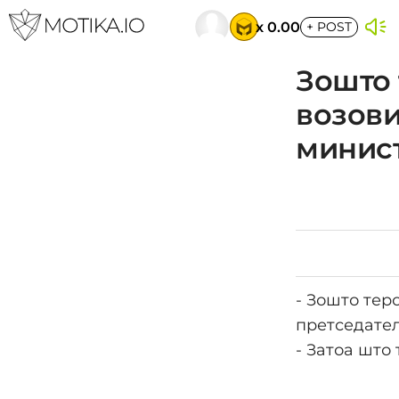
x 0.00
+
POST
Зошто 
возови
минист
- Зошто тер
претседате
- Затоа што