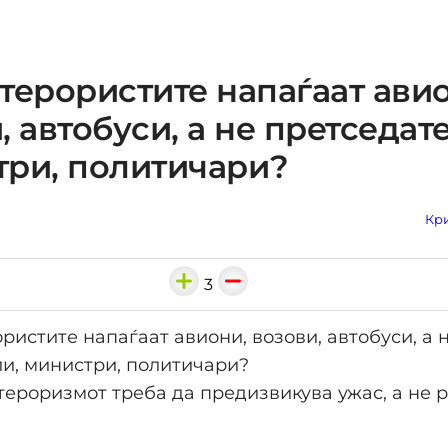
терористите напаѓаат ави
, автобуси, а не претседат
ри, политичари?
Кри
3
ористите напаѓаат авиони, возови, автобуси, а 
ли, министри, политичари?
 тероризмот треба да предизвикува ужас, а не р