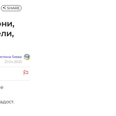
SHARE
они,
ели,
стина Гиева
21.04.2025
не
адост.