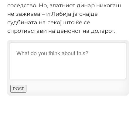
соседство. Но, златниот динар никогаш
не заживеа – и Либија ја снајде
судбината на секој што ќе се
спротивстави на демонот на доларот.
POST