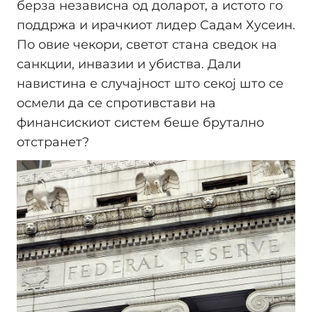
берза независна од доларот, а истото го
поддржа и ирачкиот лидер Садам Хусеин.
По овие чекори, светот стана сведок на
санкции, инвазии и убиства. Дали
навистина е случајност што секој што се
осмели да се спротивстави на
финансискиот систем беше брутално
отстранет?