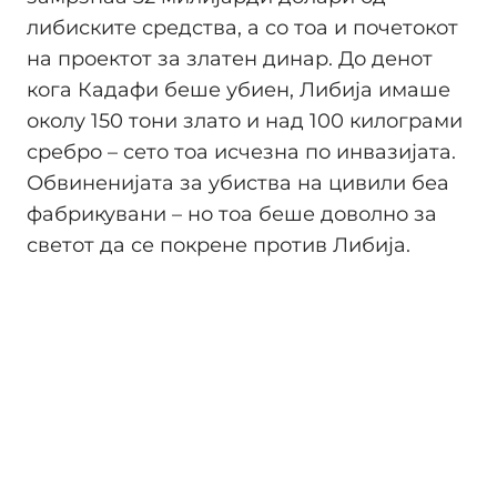
либиските средствa, а со тоа и почетокот
на проектот за златен динар. До денот
кога Кадафи беше убиен, Либија имаше
околу 150 тони злато и над 100 килограми
сребро – сето тоа исчезна по инвазијата.
Обвиненијата за убиства на цивили беа
фабрикувани – но тоа беше доволно за
светот да се покрене против Либија.