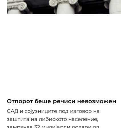
Отпорот беше речиси невозможен
САД и сојузниците под изговор на
заштита на либиското население,
замрзнаа 32 милијарди долари од