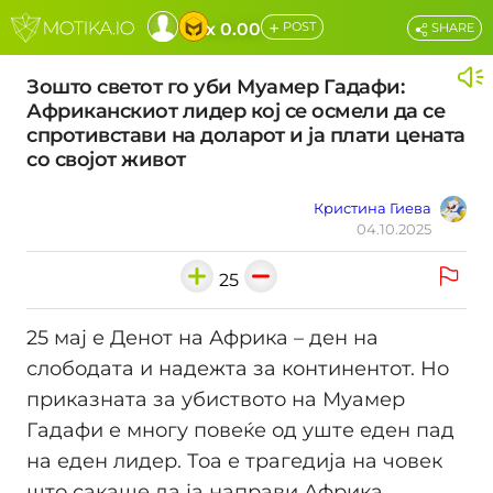
+
x 0.00
POST
SHARE
Зошто светот го уби Муамер Гадафи:
Африканскиот лидер кој се осмели да се
спротивстави на доларот и ја плати цената
со својот живот
Кристина Гиева
04.10.2025
25
25 мај е Денот на Африка – ден на
слободата и надежта за континентот. Но
приказната за убиството на Муамер
Гадафи е многу повеќе од уште еден пад
на еден лидер. Тоа е трагедија на човек
што сакаше да ја направи Африка