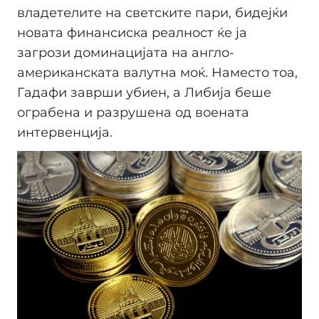
владетелите на светските пари, бидејќи
новата финансиска реалност ќе ја
загрози доминацијата на англо-
американската валутна моќ. Наместо тоа,
Гадафи заврши убиен, а Либија беше
ограбена и разрушена од воената
интервенција.