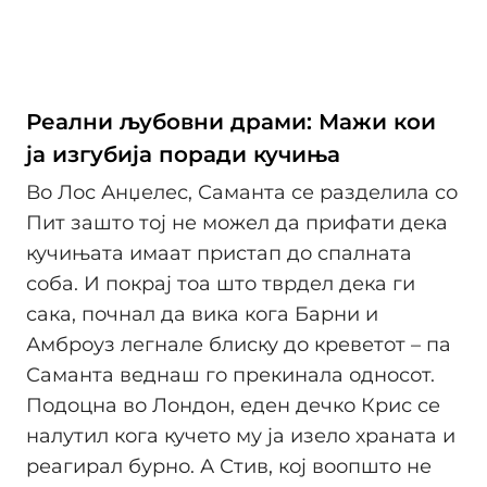
Реални љубовни драми: Мажи кои
ја изгубија поради кучиња
Во Лос Анџелес, Саманта се разделила со
Пит зашто тој не можел да прифати дека
кучињата имаат пристап до спалната
соба. И покрај тоа што тврдел дека ги
сака, почнал да вика кога Барни и
Амброуз легнале блиску до креветот – па
Саманта веднаш го прекинала односот.
Подоцна во Лондон, еден дечко Крис се
налутил кога кучето му ја изело храната и
реагирал бурно. А Стив, кој воопшто не