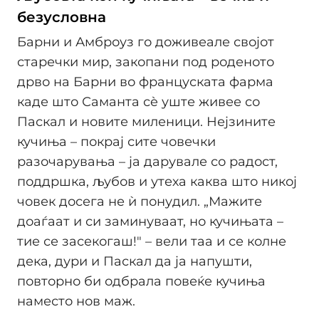
безусловна
Барни и Амброуз го доживеале својот
старечки мир, закопани под роденото
дрво на Барни во француската фарма
каде што Саманта сè уште живее со
Паскал и новите миленици. Нејзините
кучиња – покрај сите човечки
разочарувања – ја дарувале со радост,
поддршка, љубов и утеха каква што никој
човек досега не ѝ понудил. „Мажите
доаѓаат и си заминуваат, но кучињата –
тие се засекогаш!" – вели таа и се колне
дека, дури и Паскал да ја напушти,
повторно би одбрала повеќе кучиња
наместо нов маж.