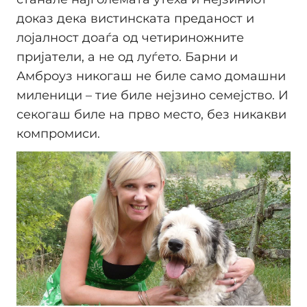
доказ дека вистинската преданост и
лојалност доаѓа од четириножните
пријатели, а не од луѓето. Барни и
Амброуз никогаш не биле само домашни
миленици – тие биле нејзино семејство. И
секогаш биле на прво место, без никакви
компромиси.