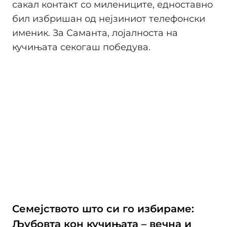
сакал контакт со милениците, едноставно
бил избришан од нејзиниот телефонски
именик. За Саманта, лојалноста на
кучињата секогаш победува.
Семејството што си го избираме:
Љубовта кон кучињата – вечна и