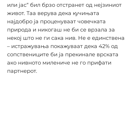
или јас“ бил брзо отстранет од нејзиниот
живот. Таа верува дека кучињата
најдобро ја проценуваат човечката
природа и никогаш не би се врзала за
некој што не ги сака нив. Не е единствена
– истражувања покажуваат дека 42% од
сопствениците би ја прекинале врската
ако нивното милениче не го прифати
партнерот.