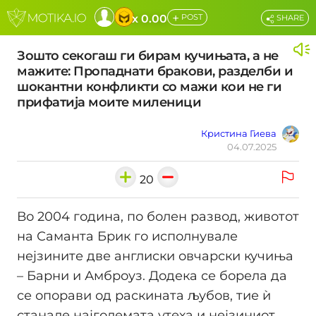
+
x 0.00
POST
SHARE
Зошто секогаш ги бирам кучињата, а не
мажите: Пропаднати бракови, разделби и
шокантни конфликти со мажи кои не ги
прифатија моите миленици
Кристина Гиева
04.07.2025
20
Во 2004 година, по болен развод, животот
на Саманта Брик го исполнувале
нејзините две англиски овчарски кучиња
– Барни и Амброуз. Додека се борела да
се опорави од раскината љубов, тие ѝ
станале најголемата утеха и нејзиниот