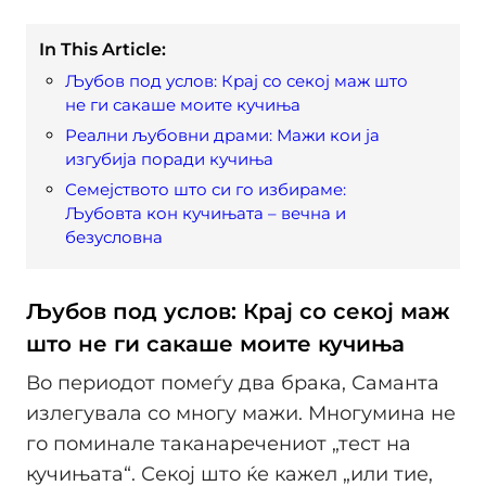
In This Article:
Љубов под услов: Крај со секој маж што
не ги сакаше моите кучиња
Реални љубовни драми: Мажи кои ја
изгубија поради кучиња
Семејството што си го избираме:
Љубовта кон кучињата – вечна и
безусловна
Љубов под услов: Крај со секој маж
што не ги сакаше моите кучиња
Во периодот помеѓу два брака, Саманта
излегувала со многу мажи. Многумина не
го поминале таканаречениот „тест на
кучињата“. Секој што ќе кажел „или тие,