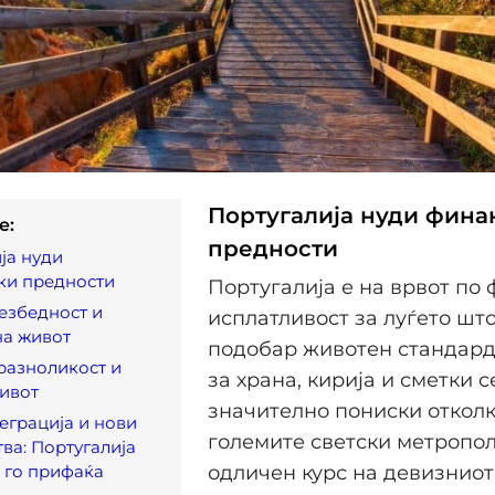
Португалија нуди фина
e:
предности
ја нуди
ки предности
Португалија е на врвот по
безбедност и
исплатливост за луѓето што
на живот
подобар животен стандард
разноликост и
за храна, кирија и сметки с
ивот
значително пониски отколк
еграција и нови
големите светски метропол
тва: Португалија
 го прифаќа
одличен курс на девизниот