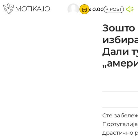
x 0.00
+
POST
Зошто 
избира
Дали т
„амери
Сте забележ
Португалија
драстично р