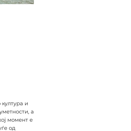
 култура и
уметности, а
кој момент е
уѓе од