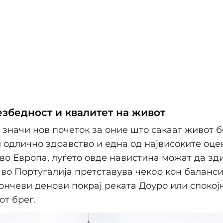
езбедност и квалитет на живот
 значи нов почеток за оние што сакаат живот б
 одлично здравство и една од највисоките оце
во Европа, луѓето овде навистина можат да зди
во Португалија претставува чекор кон баланс
сончеви денови покрај реката Доуро или спокој
от брег.