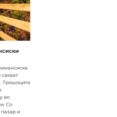
нсиски
 финансиска
 сакаат
. Трошоците
е
у во
и. Со
 пазар и