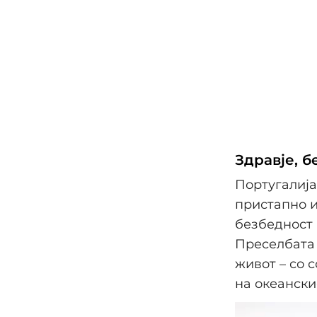
Здравје, б
Португалија
пристапно и
безбедност 
Преселбата 
живот – со 
на океански