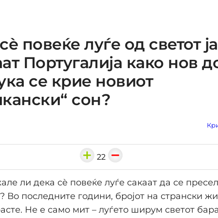
сè повеќе луѓе од светот ја
ат Португалија како нов д
ука се крие новиот
кански“ сон?
Кри
22
але ли дека сè повеќе луѓе сакаат да се пресел
? Во последните години, бројот на странски ж
асте. Не е само мит – луѓето ширум светот бар