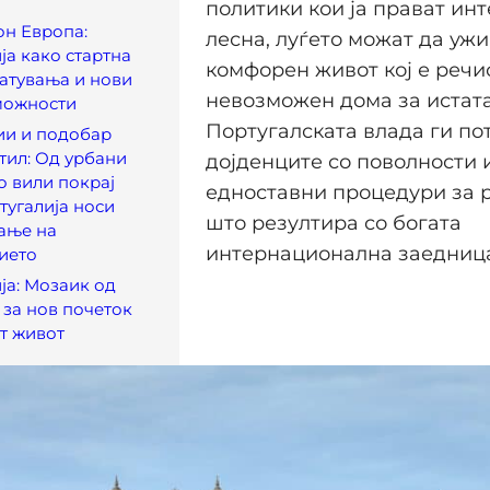
политики кои ја прават инт
он Европа:
лесна, луѓето можат да ужи
ја како стартна
комфорен живот кој е речи
патувања и нови
невозможен дома за истата
можности
Португалската влада ги по
ии и подобар
тил: Од урбани
дојденците со поволности 
о вили покрај
едноставни процедури за 
тугалија носи
што резултира со богата
ање на
интернационална заедниц
ието
ја: Мозаик од
за нов почеток
т живот