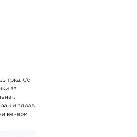
ез трка. Со
нки за
внат.
иран и здрав
ни вечери