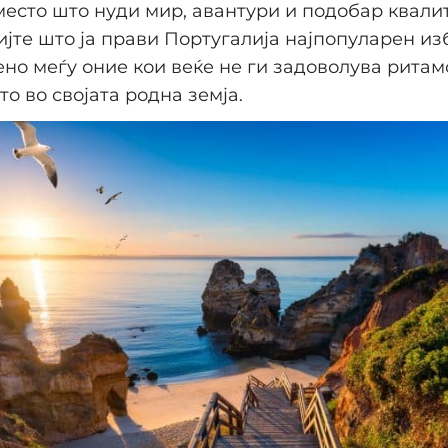
место што нуди мир, авантури и подобар квали
ијте што ја прави Португалија најпопуларен из
ено меѓу оние кои веќе не ги задоволува ритам
то во својата родна земја.