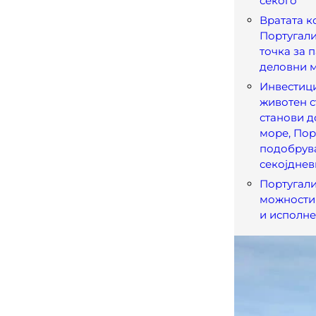
секого
Вратата к
Португали
точка за 
деловни 
Инвестиц
животен с
станови д
море, Пор
подобрув
секојднев
Португали
можности 
и исполне