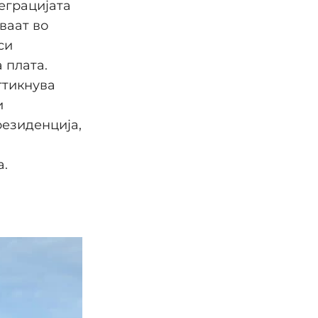
еграцијата
ваат во
си
 плата.
ттикнува
и
резиденција,
а.