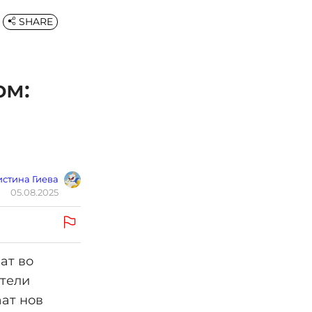
SHARE
ом:
стина Гиева
05.08.2025
ат во
ители
аат нов