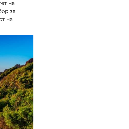
тет на
бор за
от на