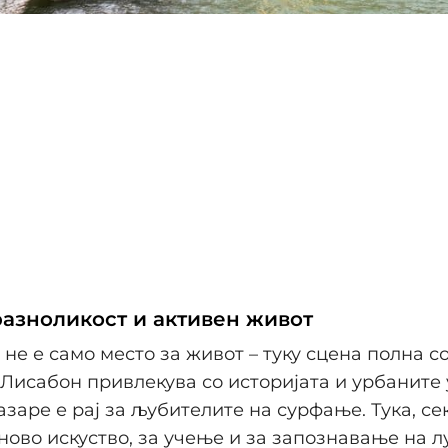
разноликост и активен живот
 не е само место за живот – туку сцена полна со
 Лисабон привлекува со историјата и урбаните 
азаре е рај за љубителите на сурфање. Тука, се
ново искуство, за учење и за запознавање на л