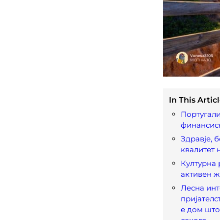
In This Articl
Португали
финансис
Здравје, 
квалитет 
Културна 
активен ж
Лесна инт
пријателс
е дом што