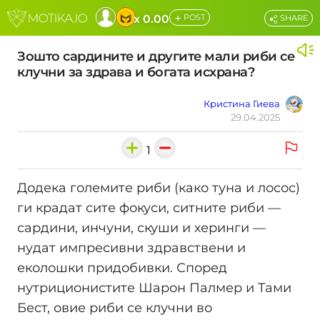
+
x 0.00
POST
SHARE
Зошто сардините и другите мали риби се
клучни за здрава и богата исхрана?
Кристина Гиева
29.04.2025
1
Додека големите риби (како туна и лосос)
ги крадат сите фокуси, ситните риби —
сардини, инчуни, скуши и херинги —
нудат импресивни здравствени и
еколошки придобивки. Според
нутриционистите Шарон Палмер и Тами
Бест, овие риби се клучни во