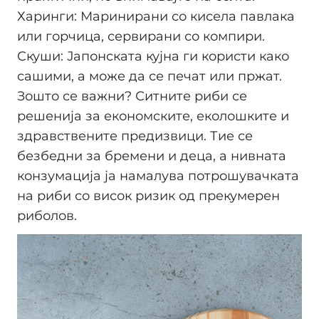
Харинги: Маринирани со кисела павлака
или горчица, сервирани со компири.
Скуши: Јапонската кујна ги користи како
сашими, а може да се печат или пржат.
Зошто се важни? Ситните риби се
решенија за економските, еколошките и
здравствените предизвици. Тие се
безбедни за бремени и деца, а нивната
конзумација ја намалува потрошувачката
на риби со висок ризик од прекумерен
риболов.