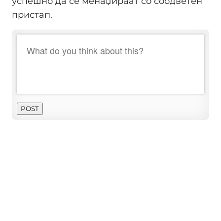
успешно да се менаџираат со соодветен
пристап.
POST