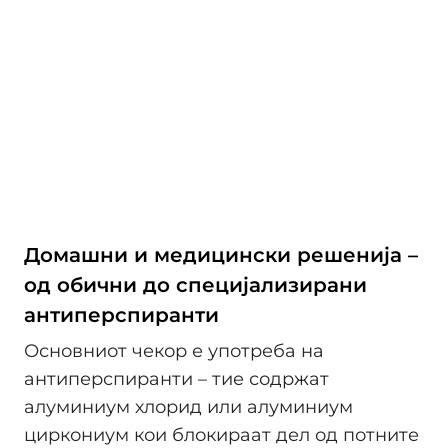
Домашни и медицински решенија –
од обични до специјализирани
антиперспиранти
Основниот чекор е употреба на
антиперспиранти – тие содржат
алуминиум хлорид или алуминиум
циркониум кои блокираат дел од потните