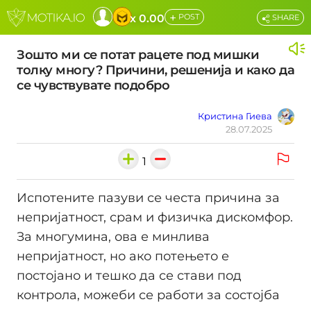
+
x 0.00
POST
SHARE
Зошто ми се потат рацете под мишки
толку многу? Причини, решенија и како да
се чувствувате подобро
Кристина Гиева
28.07.2025
1
Испотените пазуви се честа причина за
непријатност, срам и физичка дискомфор.
За многумина, ова е минлива
непријатност, но ако потењето е
постојано и тешко да се стави под
контрола, можеби се работи за состојба