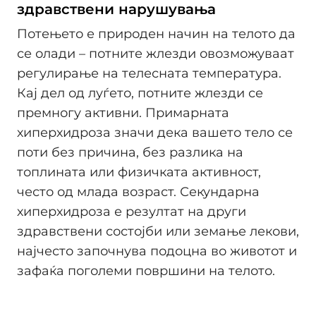
здравствени нарушувања
Потењето е природен начин на телото да
се олади – потните жлезди овозможуваат
регулирање на телесната температура.
Кај дел од луѓето, потните жлезди се
премногу активни. Примарната
хиперхидроза значи дека вашето тело се
поти без причина, без разлика на
топлината или физичката активност,
често од млада возраст. Секундарна
хиперхидроза е резултат на други
здравствени состојби или земање лекови,
најчесто започнува подоцна во животот и
зафаќа поголеми површини на телото.