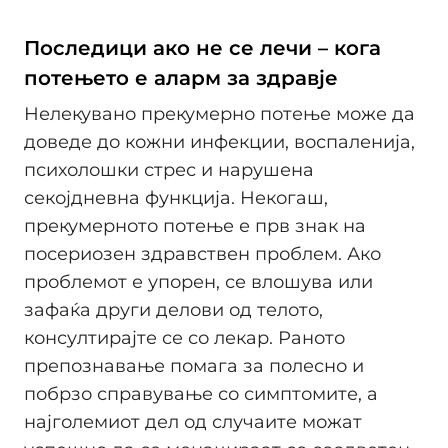
Последици ако не се лечи – кога
потењето е аларм за здравје
Нелекувано прекумерно потење може да
доведе до кожни инфекции, воспаленија,
психолошки стрес и нарушена
секојдневна функција. Некогаш,
прекумерното потење е прв знак на
посериозен здравствен проблем. Ако
проблемот е упорен, се влошува или
зафаќа други делови од телото,
консултирајте се со лекар. Раното
препознавање помага за полесно и
побрзо справување со симптомите, а
најголемиот дел од случаите можат