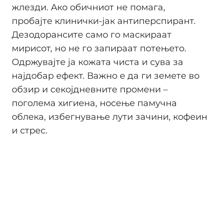
жлезди. Ако обичниот не помага,
пробајте клинички-јак антиперспирант.
Дезодорансите само го маскираат
мирисот, но не го запираат потењето.
Одржувајте ја кожата чиста и сува за
најдобар ефект. Важно е да ги земете во
обзир и секојдневните промени –
поголема хигиена, носење памучна
облека, избегнување лути зачини, кофеин
и стрес.