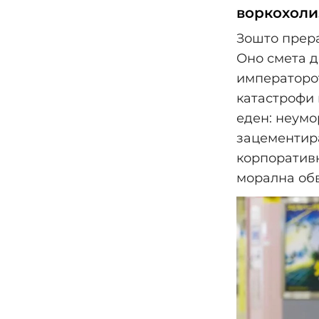
воркохоли
Зошто прер
Оно смета д
императорот
катастрофи 
еден: неумо
зацементира
корпоративн
морална обв