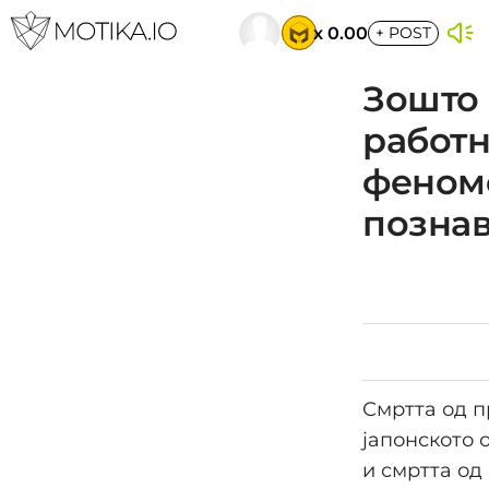
x 0.00
+
POST
Зошто 
работн
феноме
позна
Смртта од п
јапонското 
и смртта од