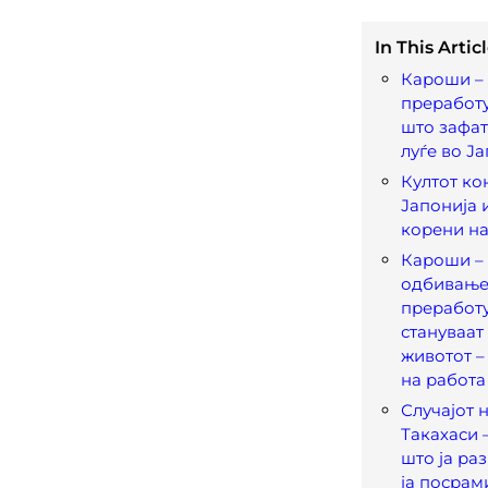
In This Articl
Кароши – 
преработу
што зафат
луѓе во Ј
Култот ко
Јапонија 
корени н
Кароши –
одбивање
преработ
стануваат
животот –
на работа
Случајот 
Такахаси 
што ја ра
ја посрам