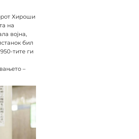
орот Хироши
та на
ла војна,
опстанок бил
950-тите ги
вањето –