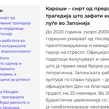
Кароши – смрт од прер
e:
трагедија што зафати 
смрт од
луѓе во Јапонија
вање: трагедија
и илјадници
До 2020 година, скоро 2000
апонија
годишно умираат од после
н работата во
преоптоварување и невид
и историските
а воркохолизмот
терор на стресот. Официја
 Кога
податоци вклучуваат и сам
то одмор и
што ја прави оваа бројка у
увањето
потрагична. Јапонската ра
 норма, а
култура го слави трудот – 
 цена за успехот
официјален Ден на благода
на Мацури
трудот, на 23 ноември. Во 2
– трагедијата
будистичка церемонија со
збуди јавноста и
ја симболизираше неопра
и Јапонија