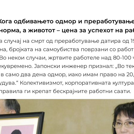
Кога одбивањето одмор и преработувањ
норма, а животот – цена за успехот на ра
 случај на смрт од преработување датира од 1
ина, бројката на самоубиства поврзани со рабо
 Во некои случаи, жртвите работеле над 80-100 
кувремено. Јапонски инженер признал: „Во тек
в само два дена одмор, иако имам право на 20,
удува.“ Колективизмот, корпоративната култура
правила ги крепат бескрајните работни саати.