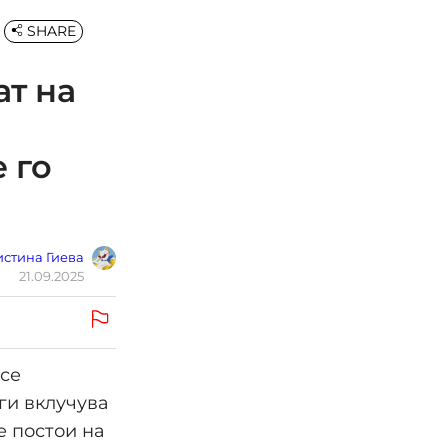
SHARE
т на
 го
стина Гиева
21.09.2025
есе
 ги вклучува
е постои на