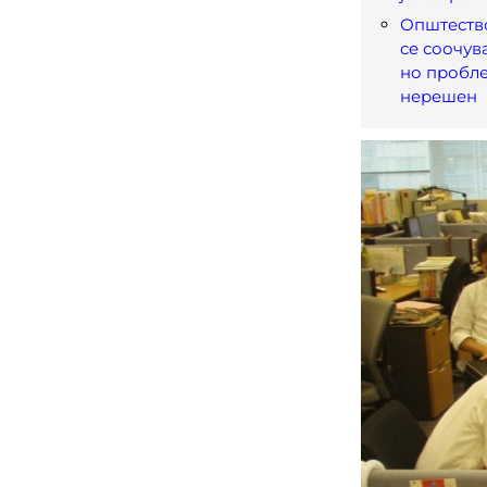
Општество
се соочув
но пробле
нерешен