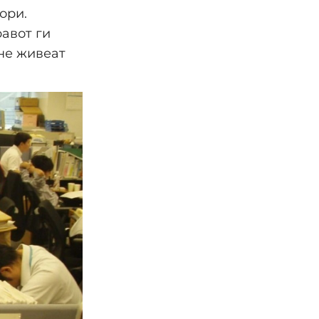
ори.
равот ги
 не живеат