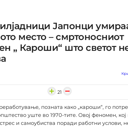
илјадници Јапонци умираа
ото место – смртоносниот
н „ Кароши“ што светот не
ва
Кри
21
реработување, позната како „кароши“, го потр
општество уште во 1970-тите. Овој феномен, кој
 стрес и самоубиства поради работни услови, н