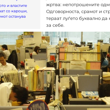
жртва: непотрошените одм
то и властите
аат со кароши,
Одговорноста, срамот и ст
мот останува
тераат луѓето буквално да
за себе.