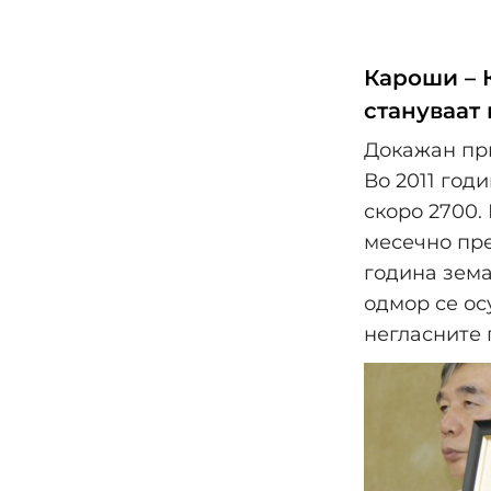
Кароши – 
стануваат 
Докажан прв
Во 2011 год
скоро 2700.
месечно пре
година зема
одмор се ос
негласните 