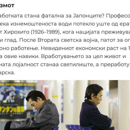
змот
аботката стана фатална за Јапонците? Профес
ека изнемоштеноста води потекло уште од ера
 Хирохито (1926–1989), кога нацијата преживува
и глад. После Втората светска војна, патот за 
рно работење. Невидениот економски раст на 1
 овие навики. Вработувањето за цел живот и
ата лојалност станаа светилиште, а преработу
рска.