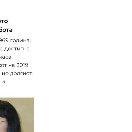
ето
бота
969 година.
та достигна
часа
от на 2019
 но долгиот
 и