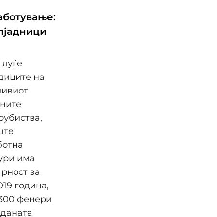
аботување:
илјадници
 луѓе
диците на
ливиот
лните
оубиства,
ште
ботна
дури има
рност за
019 година,
 300 фенери
вданата