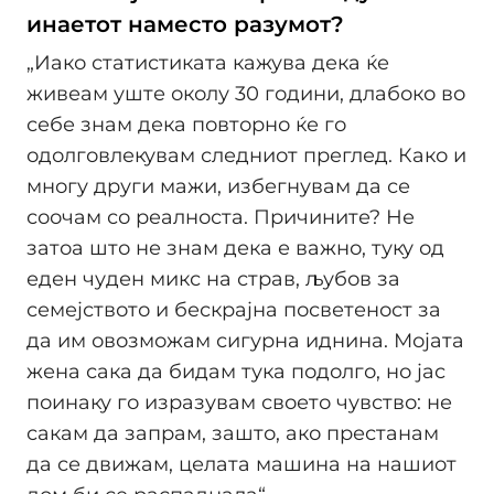
инаетот наместо разумот?
„Иако статистиката кажува дека ќе
живеам уште околу 30 години, длабоко во
себе знам дека повторно ќе го
одолговлекувам следниот преглед. Како и
многу други мажи, избегнувам да се
соочам со реалноста. Причините? Не
затоа што не знам дека е важно, туку од
еден чуден микс на страв, љубов за
семејството и бескрајна посветеност за
да им овозможам сигурна иднина. Мојата
жена сака да бидам тука подолго, но јас
поинаку го изразувам своето чувство: не
сакам да запрам, зашто, ако престанам
да се движам, целата машина на нашиот