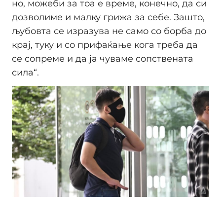
но, можеби за тоа е време, конечно, да си
дозволиме и малку грижа за себе. Зашто,
љубовта се изразува не само со борба до
крај, туку и со прифаќање кога треба да
се сопреме и да ја чуваме сопствената
сила“.