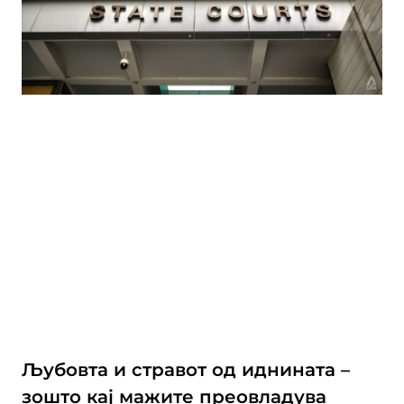
Љубовта и стравот од иднината –
зошто кај мажите преовладува