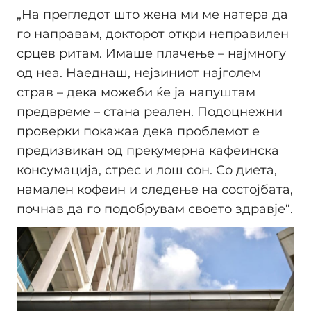
„На прегледот што жена ми ме натера да
го направам, докторот откри неправилен
срцев ритам. Имаше плачење – најмногу
од неа. Наеднаш, нејзиниот најголем
страв – дека можеби ќе ја напуштам
предвреме – стана реален. Подоцнежни
проверки покажаа дека проблемот е
предизвикан од прекумерна кафеинска
консумација, стрес и лош сон. Со диета,
намален кофеин и следење на состојбата,
почнав да го подобрувам своето здравје“.