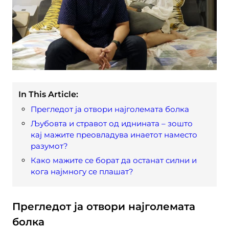
In This Article:
Прегледот ја отвори најголемата болка
Љубовта и стравот од иднината – зошто
кај мажите преовладува инаетот наместо
разумот?
Како мажите се борат да останат силни и
кога најмногу се плашат?
Прегледот ја отвори најголемата
болка