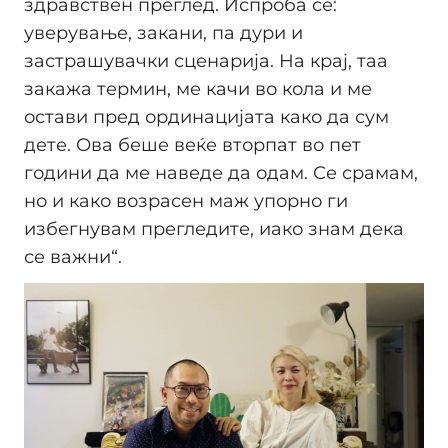
здравствен преглед. Испроба сѐ:
уверување, закани, па дури и
застрашувачки сценарија. На крај, таа
закажа термин, ме качи во кола и ме
остави пред ординацијата како да сум
дете. Ова беше веќе вторпат во пет
години да ме наведе да одам. Се срамам,
но и како возрасен маж упорно ги
избегнувам прегледите, иако знам дека
се важни“.