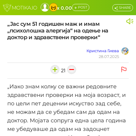
+
x 0.00
POST
SHARE
„Јас сум 51 годишен маж и имам
„психолошка алергија“ на одење на
доктор и здравствени проверки“
Кристина Гиева
28.07.2025
21
„Иако знам колку се важни редовните
здравствени проверки на моја возраст, и
по цели пет децении искуство зад себе,
не можам да се убедам сам да одам на
доктор. Мојата сопруга една цела година
ме убедуваше да одам на задоцнет