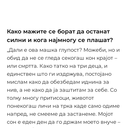
Како мажите се борат да останат
силни и кога најмногу се плашат?
„Дали е ова машка глупост? Можеби, но и
обид да не се гледа секогаш кон крајот –
или смртта. Како татко на три деца, и
единствен што ги издржува, постојано
мислам како да обезбедам иднина за
нив, а не како да ја заштитам за себе. Со
толку многу притисоци, животот
понекогаш личи на трка каде само одиме
напред, не смееме да застанеме. Мојот
сон е еден ден да го држам моето внуче –