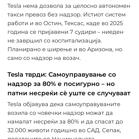
Tesla нема дозвола за целосно автономен
такси превоз без надзор. Истиот систем
работи и во Остин, Тексас, каде во 2025
година се пријавени 7 судири – ниеден
не завршил со хоспитализација.
Планирано е ширење и во Аризона, но
само со надзор на возач.
Tesla тврди: Самоуправување со
надзор за 80% е посигурно – но
патни несреќи сè уште се случуваат
Tesla објавува дека самоуправуваните
возила со човечки надзор можат да
намалат несреќи за 80% и да спасат до
32.000 животи годишно во САД. Сепак,
податоците од Националната