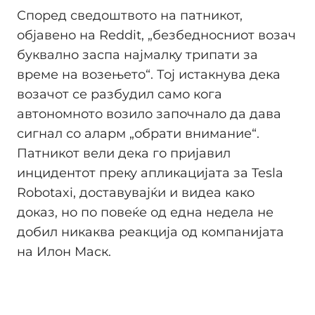
Според сведоштвото на патникот,
објавено на Reddit, „безбедносниот возач
буквално заспа најмалку трипати за
време на возењето“. Тој истакнува дека
возачот се разбудил само кога
автономното возило започнало да дава
сигнал со аларм „обрати внимание“.
Патникот вели дека го пријавил
инцидентот преку апликацијата за Tesla
Robotaxi, доставувајќи и видеа како
доказ, но по повеќе од една недела не
добил никаква реакција од компанијата
на Илон Маск.