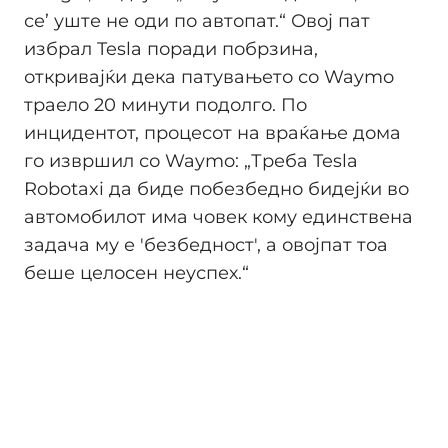
се’ уште не оди по автопат.“ Овој пат
избрал Tesla поради побрзина,
откривајќи дека патувањето со Waymo
траело 20 минути подолго. По
инцидентот, процесот на враќање дома
го извршил со Waymo: „Треба Tesla
Robotaxi да биде побезбедно бидејќи во
автомобилот има човек кому единствена
задача му е 'безбедност', а овојпат тоа
беше целосен неуспех.“