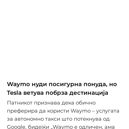
Waymo нуди посигурна понуда, но
Tesla ветува побрза дестинација
Патникот признава дека обично
преферира да користи Waymo – услугата
за автономно такси што потекнува од
Google, бидејќи „Waymo е одличен, ама