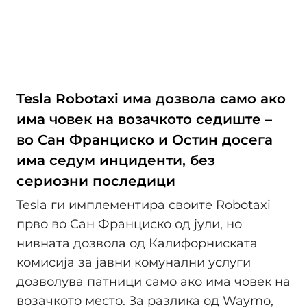
Tesla Robotaxi има дозвола само ако
има човек на возачкото седиште –
во Сан Франциско и Остин досега
има седум инциденти, без
сериозни последици
Tesla ги имплементира своите Robotaxi
прво во Сан Франциско од јули, но
нивната дозвола од Калифорниската
комисија за јавни комунални услуги
дозволува патници само ако има човек на
возачкото место. За разлика од Waymo,