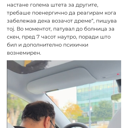
настане голема штета за другите,
требаше поенергично да реагирам кога
забележав дека возачот дреме“, пишува
тој. Во моментот, патувал до болница за
скен, пред 7 часот наутро, поради што
бил и дополнително психички
вознемирен.