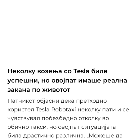
Неколку возења со Tesla биле
успешни, но овојпат имаше реална
закана по животот
Патникот објасни дека претходно
користел Tesla Robotaxi неколку пати и се
чувствувал побезбедно отколку во
обично такси, но овојпат ситуацијата
била драстично различна. „Можеше да