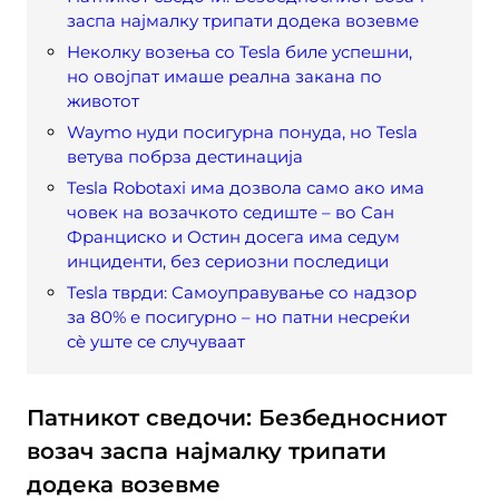
заспа најмалку трипати додека возевме
Неколку возења со Tesla биле успешни,
но овојпат имаше реална закана по
животот
Waymo нуди посигурна понуда, но Tesla
ветува побрза дестинација
Tesla Robotaxi има дозвола само ако има
човек на возачкото седиште – во Сан
Франциско и Остин досега има седум
инциденти, без сериозни последици
Tesla тврди: Самоуправување со надзор
за 80% е посигурно – но патни несреќи
сè уште се случуваат
Патникот сведочи: Безбедносниот
возач заспа најмалку трипати
додека возевме