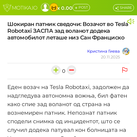
+
x 0.00
POST
SHARE
Шокиран патник сведочи: Возачот во Tesla
Robotaxi ЗАСПА зад воланот додека
автомобилот леташе низ Сан Франциско
Кристина Гиева
20.11.2025
0
Еден возач на Tesla Robotaxi, задолжен да
надгледува автономна вожња, бил фатен
како спие зад воланот од страна на
вознемирен патник. Непознат патник
сподели снимка од инцидентот, што се
случил додека патувал кон болницата на