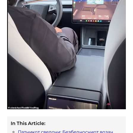
In This Article:
Патникот сведочи: Безбедносниот возач