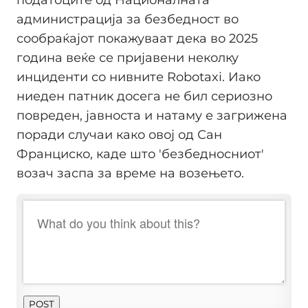
администрација за безбедност во
сообраќајот покажуваат дека во 2025
година веќе се пријавени неколку
инциденти со нивните Robotaxi. Иако
ниеден патник досега не бил сериозно
повреден, јавноста и натаму е загрижена
поради случаи како овој од Сан
Франциско, каде што 'безбедносниот'
возач заспа за време на возењето.
POST