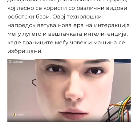
кој лесно се користи со различни видови
роботски бази. Овој технолошки
напредок ветува нова ера на интеракција
меѓу луѓето и вештачката интелигенција,
каде границите меѓу човек и машина се
избришани.