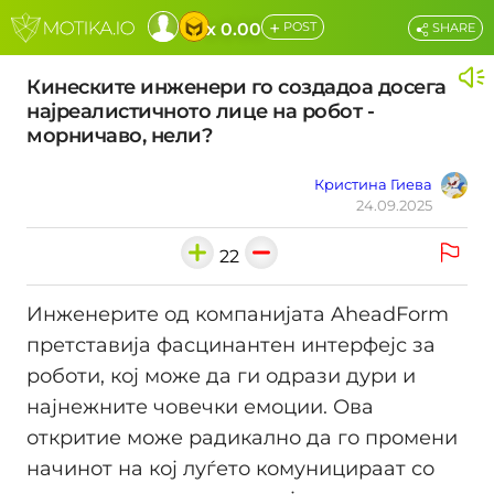
+
x 0.00
POST
SHARE
Кинеските инженери го создадоа досега
најреалистичното лице на робот -
морничаво, нели?
Кристина Гиева
24.09.2025
22
Инженерите од компанијата AheadForm
претставија фасцинантен интерфејс за
роботи, кој може да ги одрази дури и
најнежните човечки емоции. Ова
откритие може радикално да го промени
начинот на кој луѓето комуницираат со