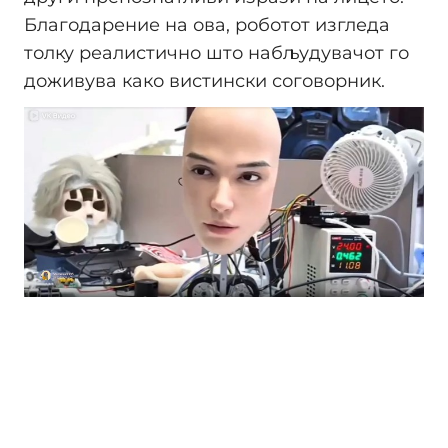
Благодарение на ова, роботот изгледа
толку реалистично што набљудувачот го
доживува како вистински соговорник.