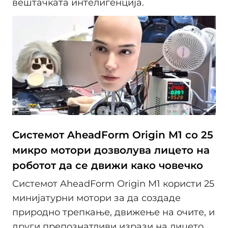
вештачката интелигенција.
Системот AheadForm Origin M1 со 25
микро мотори дозволува лицето на
роботот да се движи како човечко
Системот AheadForm Origin M1 користи 25
минијатурни мотори за да создаде
природно трепкање, движење на очите, и
други препознатливи изрази на лицето.