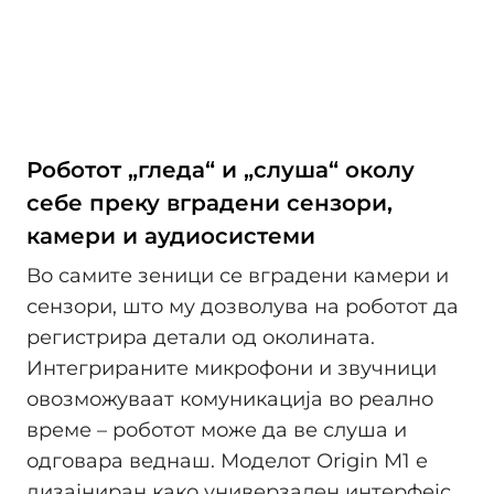
Роботот „гледа“ и „слуша“ околу
себе преку вградени сензори,
камери и аудиосистеми
Во самите зеници се вградени камери и
сензори, што му дозволува на роботот да
регистрира детали од околината.
Интегрираните микрофони и звучници
овозможуваат комуникација во реално
време – роботот може да ве слуша и
одговара веднаш. Моделот Origin M1 е
дизајниран како универзален интерфејс,