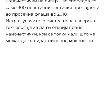
наночестички на литар – во споредба со
само 300 пластични честички пронајдени
во просечна флаша во 2018.
Истражувачите користеа нова ласерска
технологија за да ги откријат овие
наночестички, кои се толку мали што не
можат да се видат ниту под микроскоп.