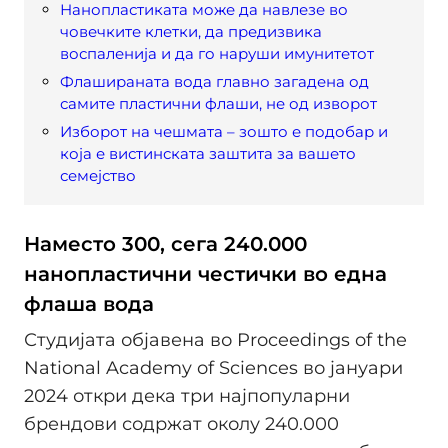
Нанопластиката може да навлезе во
човечките клетки, да предизвика
воспаленија и да го наруши имунитетот
Флашираната вода главно загадена од
самите пластични флаши, не од изворот
Изборот на чешмата – зошто е подобар и
која е вистинската заштита за вашето
семејство
Наместо 300, сега 240.000
нанопластични честички во една
флаша вода
Студијата објавена во Proceedings of the
National Academy of Sciences во јануари
2024 откри дека три најпопуларни
брендови содржат околу 240.000