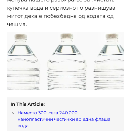
купечка вода и сериозно го разнишува
митот дека е побезбедна од водата од
чешма.
In This Article:
Наместо 300, сега 240.000
нанопластични честички во една флаша
вода