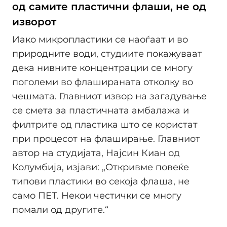
од самите пластични флаши, не од
изворот
Иако микропластики се наоѓаат и во
природните води, студиите покажуваат
дека нивните концентрации се многу
поголеми во флашираната отколку во
чешмата. Главниот извор на загадување
се смета за пластичната амбалажа и
филтрите од пластика што се користат
при процесот на флаширање. Главниот
автор на студијата, Најсин Киан од
Колумбија, изјави: „Откривме повеќе
типови пластики во секоја флаша, не
само ПЕТ. Некои честички се многу
помали од другите.“