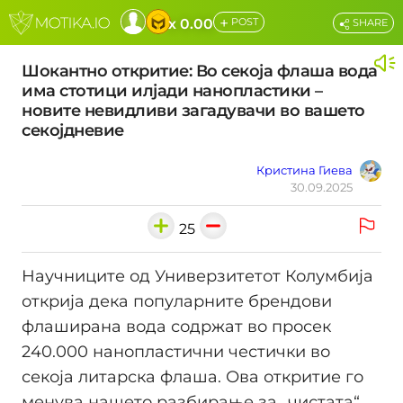
+
x 0.00
POST
SHARE
Шокантно откритие: Во секоја флаша вода
има стотици илјади нанопластики –
новите невидливи загадувачи во вашето
секојдневие
Кристина Гиева
30.09.2025
25
Научниците од Универзитетот Колумбија
открија дека популарните брендови
флаширана вода содржат во просек
240.000 нанопластични честички во
секоја литарска флаша. Ова откритие го
менува нашето разбирање за „чистата“