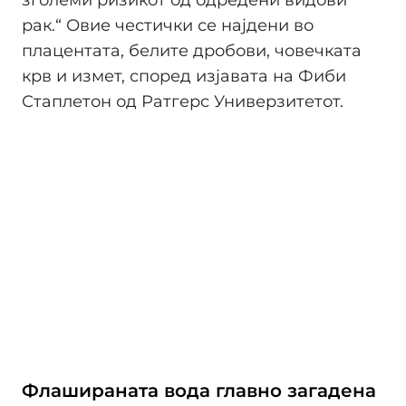
зголеми ризикот од одредени видови
рак.“ Овие честички се најдени во
плацентата, белите дробови, човечката
крв и измет, според изјавата на Фиби
Стаплетон од Ратгерс Универзитетот.
Флашираната вода главно загадена