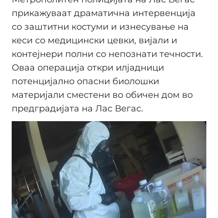
прикажуваат драматична интервенција
со заштитни костуми и изнесување на
кеси со медицински цевки, вијали и
контејнери полни со непознати течности.
Оваа операција откри илјадници
потенцијално опасни биолошки
материјали сместени во обичен дом во
предградијата на Лас Вегас.