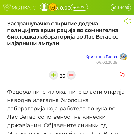
+
x 0.00
POST
SHARE
Застрашувачко откритие додека
полицијата врши рација во сомнителна
биолошка лабораторија во Лас Вегас со
илјадници ампули
Кристина Гиева
06.02.2026
26
Федералните и локалните власти открија
наводна илегална биолошка
лабораторија која работела во куќа во
Лас Вегас, сопственост на кинески
државјанин. Објавените снимки од
Метрополитен полицијата на Лас Вегас