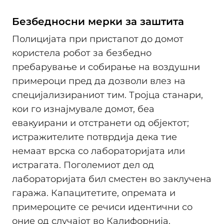
Безбедносни мерки за заштита
Полицијата при пристапот до домот
користела робот за безбедно
пребарување и собирање на воздушни
примероци пред да дозволи влез на
специјализираниот тим. Тројца станари,
кои го изнајмувале домот, беа
евакуирани и отстранети од објектот;
истражителите потврдија дека тие
немаат врска со лабораторијата или
истрагата. Поголемиот дел од
лабораторијата бил сместен во заклучена
гаража. Капацитетите, опремата и
примероците се речиси идентични со
оние од случајот во Калифорнија.