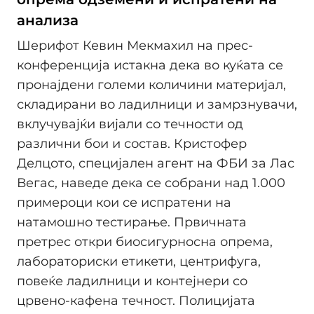
анализа
Шерифот Кевин Мекмахил на прес-
конференција истакна дека во куќата се
пронајдени големи количини материјал,
складирани во ладилници и замрзнувачи,
вклучувајќи вијали со течности од
различни бои и состав. Кристофер
Делцото, специјален агент на ФБИ за Лас
Вегас, наведе дека се собрани над 1.000
примероци кои се испратени на
натамошно тестирање. Првичната
претрес откри биосигурносна опрема,
лабораториски етикети, центрифуга,
повеќе ладилници и контејнери со
црвено-кафена течност. Полицијата