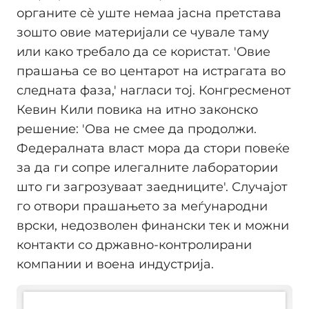
органите сè уште немаа јасна претстава
зошто овие материјали се чувале таму
или како требало да се користат. 'Овие
прашања се во центарот на истрагата во
следната фаза,' нагласи тој. Конгресменот
Кевин Кили повика на итно законско
решение: 'Ова не смее да продолжи.
Федералната власт мора да стори повеќе
за да ги сопре илегалните лаборатории
што ги загрозуваат заедниците'. Случајот
го отвори прашањето за меѓународни
врски, недозволен финански тек и можни
контакти со државно-контролирани
компании и воена индустрија.