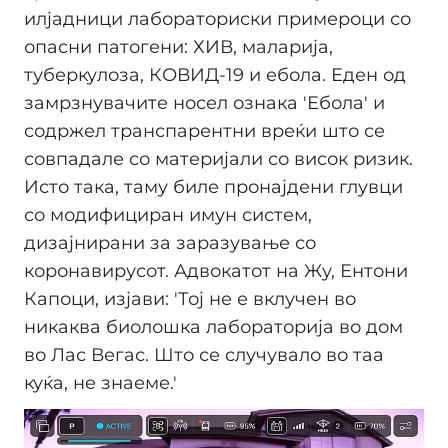
илјадници лабораториски примероци со
опасни патогени: ХИВ, маларија,
туберкулоза, КОВИД-19 и ебола. Еден од
замрзнувачите носел ознака 'Ебола' и
содржел транспарентни вреќи што се
совпадале со материјали со висок ризик.
Исто така, таму биле пронајдени глувци
со модифициран имун систем,
дизајнирани за заразување со
коронавирусот. Адвокатот на Жу, Ентони
Капоци, изјави: 'Тој не е вклучен во
никаква биолошка лабораторија во дом
во Лас Вегас. Што се случувало во таа
куќа, не знаеме.'