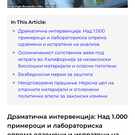
In This Article:
Драматична интервенција: Над 1.000
примероци и лабораториска опрема
одземени и испратени на анализа
Осомничениот сопственик веќе под
истрага во Калифорнија за незаконски
биолошки материјали и опасни патогени
Безбедносни мерки за заштита
Неодговорени прашања: Нејасна цел на
опасните материјали и зголемени
политички апели за законски измени
Драматична интервенција: Над 1.000
примероци и лабораториска
опрема одземени и испратени на