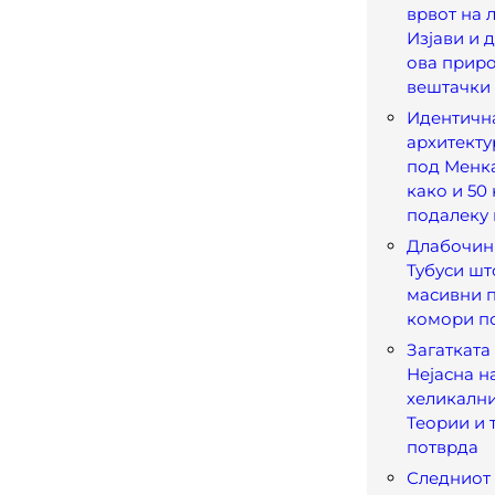
врвот на 
Изјави и д
ова прир
вештачки 
Идентичн
архитекту
под Менка
како и 50
подалеку 
Длабочин
Тубуси шт
масивни 
комори п
Загатката
Нејасна н
хеликални
Теории и 
потврда
Следниот 