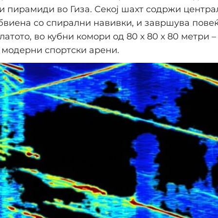
и пирамиди во Гиза. Секој шахт содржи центра
виена со спирални навивки, и завршува повеќе
латото, во кубни комори од 80 х 80 х 80 метри 
 модерни спортски арени.