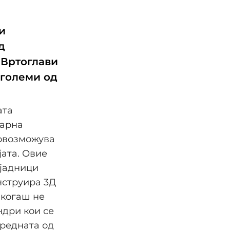
и
д
 Вртоглави
оголеми од
ата
дарна
 овозможува
ата. Овие
лјадници
нструира 3Д
икогаш не
ндри кои се
средната од