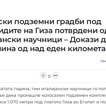
ски подземни градби под
дите на Гиза потврдени о
ански научници – Докази 
ина од над еден километ
Кри
0
атата година, тим италијански научници го пот
ње дека пронашле колосален подземен комплек
си 1.070 метри под платото Гиза во Египет и п