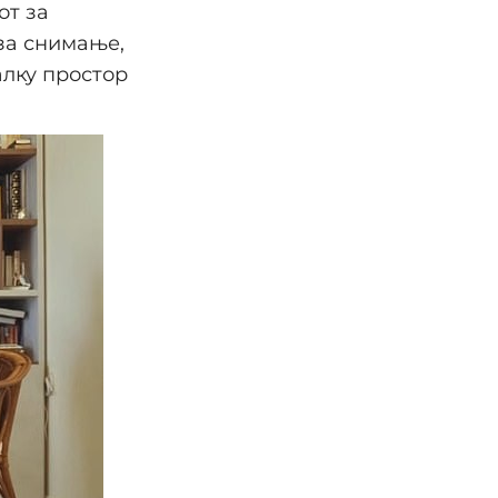
от за
за снимање,
алку простор