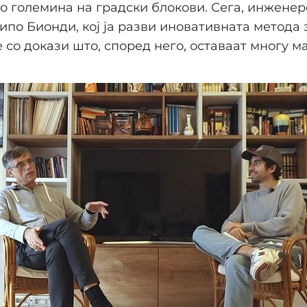
о големина на градски блокови. Сега, инженер
по Бионди, кој ја разви иновативната метода 
е со докази што, според него, оставаат многу м