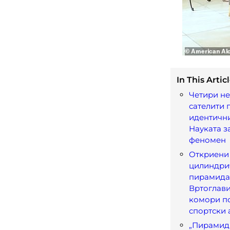
In This Articl
Четири н
сателити 
идентични
Науката з
феномен
Откриени
цилиндри
пирамидат
Вртоглав
комори п
спортски 
„Пирамид