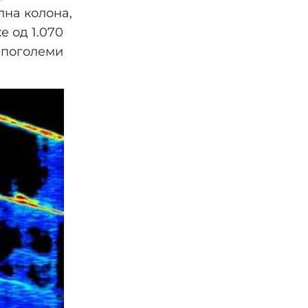
лна колона,
 од 1.070
– поголеми