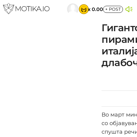
x 0.00
+
POST
Гигант
пирами
италиј
длабоч
Во март мин
со објавува
спушта речи