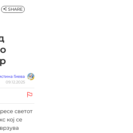
SHARE
д
до
ар
стина Гиева
09.12.2025
ресе светот
с кој се
оврзува