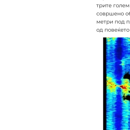
трите голем
совршено об
метри под п
од повеќето