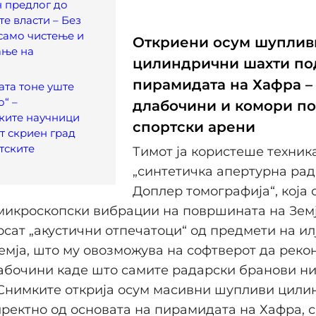
 предлог до
те власти – Без
само чистење и
Откриени осум шуплив
ање на
цилиндрични шахти по
пирамидата на Хафра –
ата тоне уште
“ –
длабочини и комори п
ките научници
спортски арени
т скриен град
тските
Тимот ја користеше техник
и
„синтетичка апертурна ра
Доплер томографија“, која
микроскопски вибрации на површината на Земј
сат „акустични отпечатоци“ од предмети на и
емја, што му овозможува на софтверот да реко
абочини каде што самите радарски бранови н
Снимките открија осум масивни шупливи цили
ректно од основата на пирамидата на Хафра, 