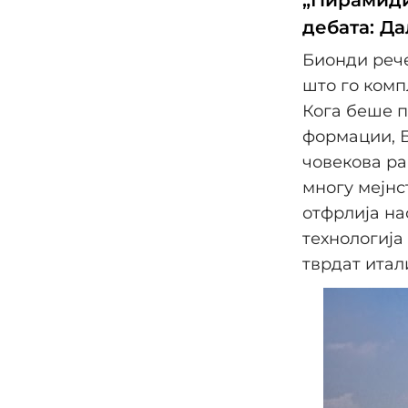
„Пирамидит
дебата: Д
Бионди рече
што го комп
Кога беше 
формации, Б
човекова ра
многу мејнс
отфрлија на
технологија
тврдат итал