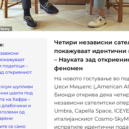
Четири независни сате
e:
покажуваат идентични
езависни
– Науката зад откриени
покажуваат
 податоци –
феномен
ад откриениот
На новото гостување во по
Џеси Мишелс („American Al
 осум шупливи
чни шахти под
Бионди открива дека чети
а на Хафра –
независни сателитски опер
и длабочини и
Umbra, Capella Space, ICEYE
оголеми од
арени
италијанскиот Cosmo-SkyM
ите се само
испратиле идентични пода