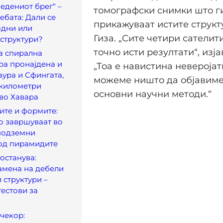
ледениот брег“ –
томографски снимки што г
ебата: Дали се
прикажуваат истите структ
одни или
Гиза. „Сите четири сателит
структури?
точно исти резултати“, изј
а спирална
ра пронајдена и
„Тоа е навистина неверојат
ура и Сфингата,
можеме ништо да објавиме
 километри
основни научни методи.“
во Хавара
ите и формите:
о завршуваат во
подземни
од пирамидите
 останува:
амена на дебели
 структури –
тестови за
чекор: