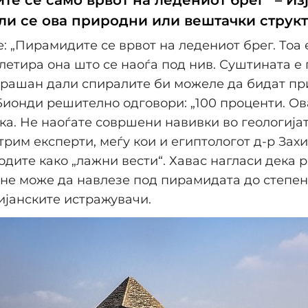
е се само врвот на ледениот брег“ – Из
али се ова природни или вештачки струк
: „Пирамидите се врвот на ледениот брег. Тоа 
летира она што се наоѓа под нив. Суштината е 
прашан дали спиралите би можеле да бидат п
ионди решително одговори: „100 проценти. Ов
ка. Не наоѓате совршени навивки во геологијат
трим експерти, меѓу кои и египтологот д-р Захи
одите како „лажни вести“. Хавас нагласи дека 
 не може да навлезе под пирамидата до степен
ијанските истражувачи.