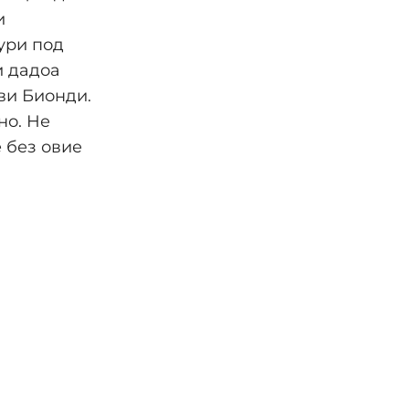
и
ури под
и дадоа
ави Бионди.
но. Не
 без овие