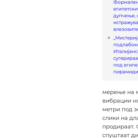
Формален
египетски
дупчење, 
истражув
влезовите
„Мистериј
подлабоко
Италијанс
сугерираа
под египе
пирамид
мерење на 
вибрации но
метри под з
слики на дл
продираат. 
спуштаат ди