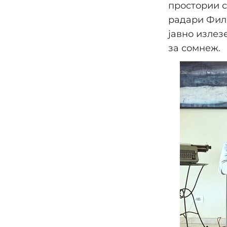
простории с
радари Фили
јавно излез
за сомнеж.