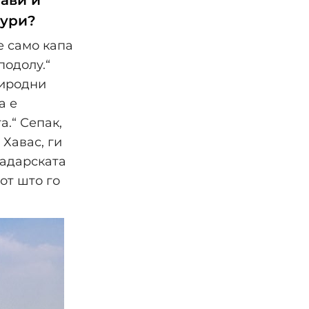
јави и
тури?
е само капа
подолу.“
риродни
а е
а.“ Сепак,
 Хавас, ги
радарската
от што го