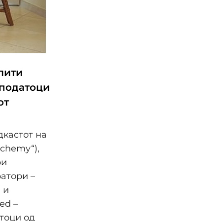
лити
 податоци
от
дкастот на
chemy“),
ри
атори –
 и
ed –
тоци од