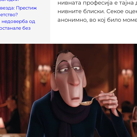
нивната професија е тајна 
везда: Престиж
нивните блиски. Секое оце
етство?
анонимно, во кој било моме
 недоверба од
останале без