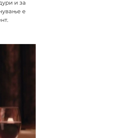
дури и за
нување е
нт.