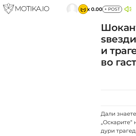
x 0.00
+
POST
Шокант
ѕвезди
и траг
во гас
Дали знаете
„Оскарите“ 
дури трагеди