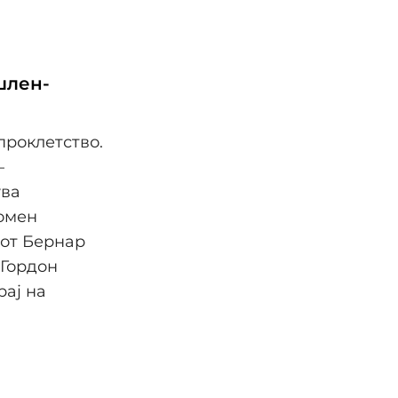
шлен-
проклетство.
–
ува
омен
чот Бернар
 Гордoн
рај на