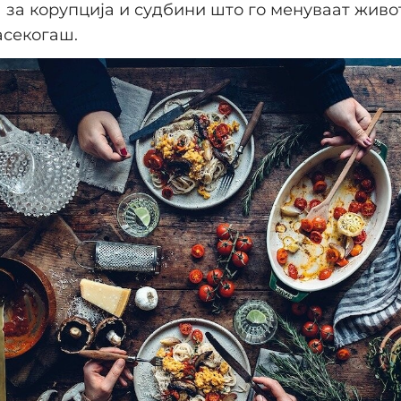
за корупција и судбини што го менуваат живо
асекогаш.