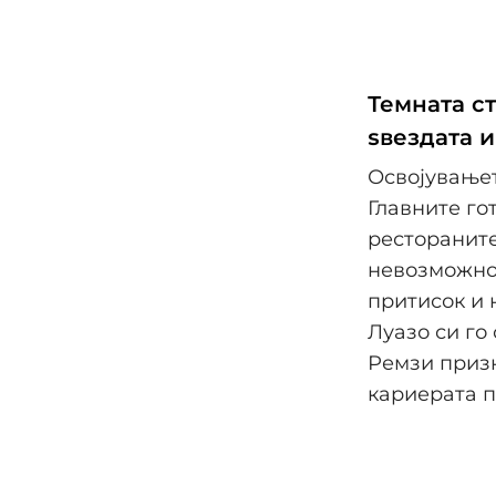
Темната с
ѕвездата 
Освојувањет
Главните го
рестораните
невозможно
притисок и 
Луазо си го
Ремзи призн
кариерата п