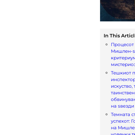
In This Articl
Процесот
Мишлен-ѕв
критериу
мистерио
Тешкиот п
инспектор
искуство, 
таинствен
обвинува
на ѕвезди
Темната с
успехот: 
на Мишле
човечки т