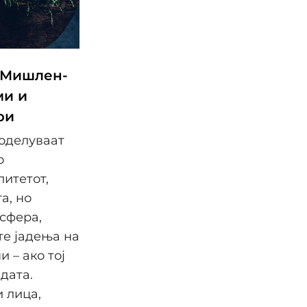
 Мишлен-
ми и
ри
доделуваат
о
литетот,
а, но
осфера,
те јадења на
 – ако тој
дата.
 лица,