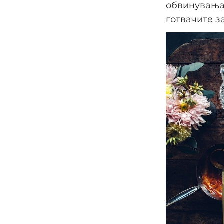
обвинувања 
готвачите з