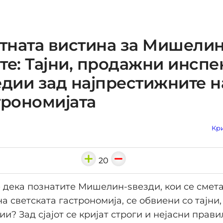
ната вистина за Мишелин
те: Тајни, продажни инспе
едии зад најпрестижните 
трономијата
Кри
20
 дека познатите Мишелин-ѕвезди, кои се смета
на светската гастрономија, се обвиени со тајни
и? Зад сјајот се кријат строги и нејасни прави