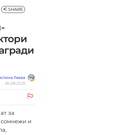
SHARE
-
ктори
награди
стина Гиева
26.08.2025
ат за
, сомнежи и
ла,