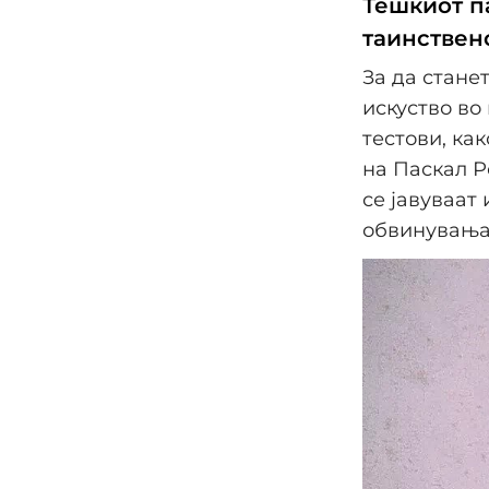
Тешкиот па
таинствен
За да стане
искуство во
тестови, ка
на Паскал Р
се јавуваат
обвинувања 