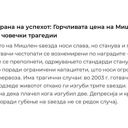
трана на успехот: Горчливата цена на Ми
и човечки трагедии
о на Мишлен-ѕвезда носи слава, но станува и 
твачи честопати се вознемирени по наградите 
 се преполнети, одржувањето стандарди стан
 поради ограничени капацитети, што носи огр
нервоза. Има трагични случаи: во 2003 г. готва
 одзеде животот откако ги изгуби трите ѕвезди.
а дека плачел кога изгубил две. Депресија и к
оради губење на ѕвезда не се редок случај.