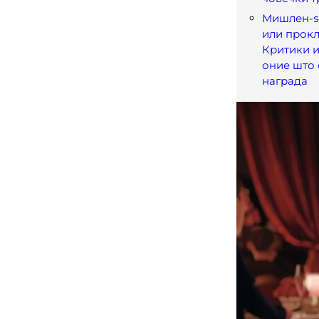
Мишлен-ѕ
или прокл
Критики и
оние што 
награда