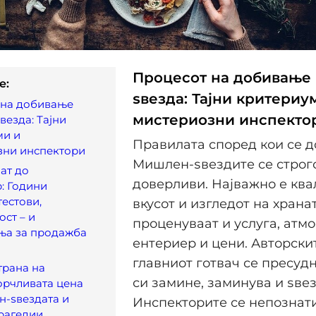
Процесот на добивање
e:
ѕвезда: Тајни критериу
 на добивање
мистериозни инспекто
езда: Тајни
ми и
Правилата според кои се 
зни инспектори
Мишлен-ѕвездите се строг
ат до
доверливи. Најважно е ква
: Години
тестови,
вкусот и изгледот на хранат
ост – и
проценуваат и услуга, атм
ња за продажба
ентериер и цени. Авторски
главниот готвач се пресудни
трана на
си замине, заминува и ѕвез
Горчливата цена
н-ѕвездата и
Инспекторите се непознати
рагедии