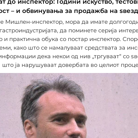
т до инспектор: Години искуство, тестов
ост – и обвинувања за продажба на ѕвез
те Мишлен-инспектор, мора да имате долгого
 гастроиндустријата, да поминете серија интерв
ко и практична обука со постар инспектор. Спо
еми, како што се намалуваат средствата за инс
 информации дека некои од нив „тргуваат“ со ѕв
што ја нарушуваат довербата во целиот проце