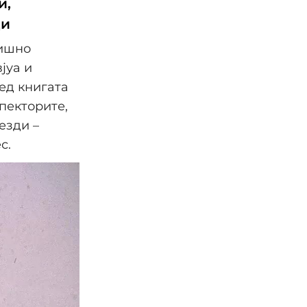
и,
ди
дишно
јуа и
ред книгата
пекторите,
езди –
с.