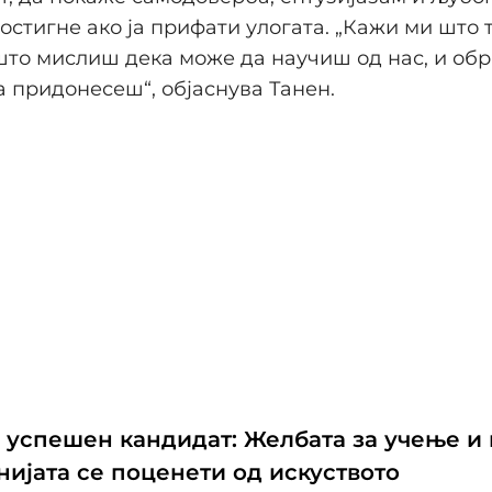
постигне ако ја прифати улогата. „Кажи ми што 
што мислиш дека може да научиш од нас, и обр
 придонесеш“, објаснува Танен.
 успешен кандидат: Желбата за учење и 
нијата се поценети од искуството