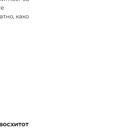
те
атно, како
восхитот