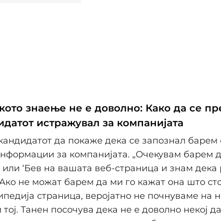
ото знаење не е доволно: Како да се п
идатот истражувал за компанијата
кандидатот да покаже дека се запознал барем 
нформации за компанијата. „Очекувам барем д
’ или ‘Бев на вашата веб-страница и знам дека
’ Ако не можат барем да ми го кажат она што ст
педија страница, веројатно не почнуваме на 
 тој. Танен посочува дека не е доволно некој д