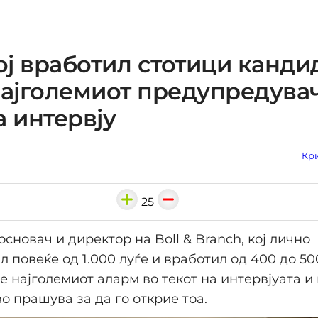
ј вработил стотици канди
најголемиот предупредува
а интервју
Кри
25
основач и директор на Boll & Branch, кој лично
л повеќе од 1.000 луѓе и вработил од 400 до 50
 е најголемиот аларм во текот на интервјуата и
о прашува за да го открие тоа.