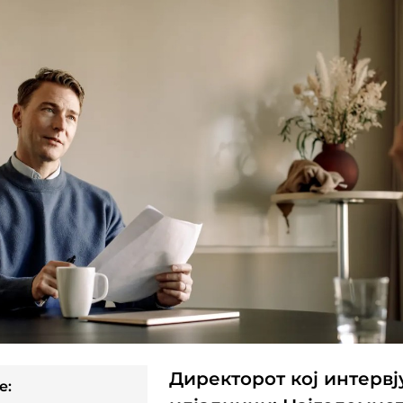
Директорот кој интерв
e: