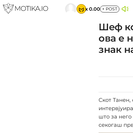
x 0.00
+
POST
Шеф ко
ова е 
знак н
Скот Танен, 
интервјуира
што за него
секогаш прв