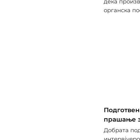
дека произв
органска по
Подготвен
прашање з
Добрата по
интервјуеро