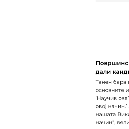
Површинск
дали канд
Танен бара 
основните и
‘Научив ова
овој начин.
нашата Вики
начин“, вели