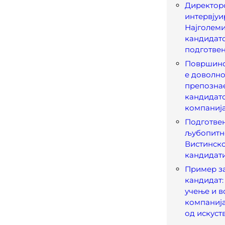
Директоро
интервјуи
Најголеми
кандидато
подготве
Површинс
е доволно
препозна
кандидато
компаниј
Подготвен
љубопитно
Вистинск
кандидат
Пример з
кандидат:
учење и в
компанија
од искуст