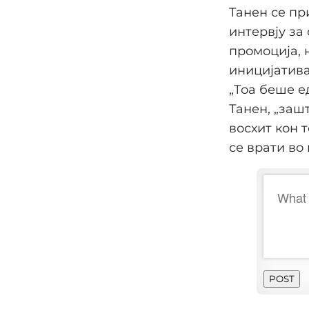
Танен се пр
интервју за
промоција, 
иницијатива
„Тоа беше е
Танен, „заш
восхит кон т
се врати во
POST