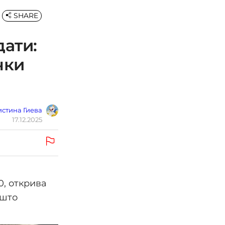
SHARE
дати:
чки
стина Гиева
17.12.2025
0, открива
 што