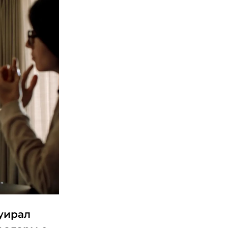
јуирал