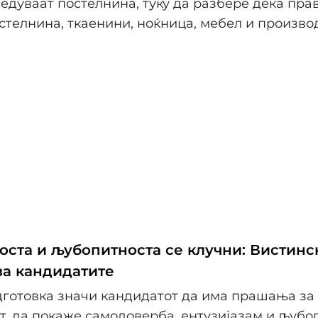
едуваат постелнина, туку да разбере дека пра
стелнина, ткаенини, ноќница, мебел и производ
оста и љубопитноста се клучни: Вистинс
а кандидатите
дготовка значи кандидатот да има прашања за
т, да покаже самодоверба, ентузијазам и љубо