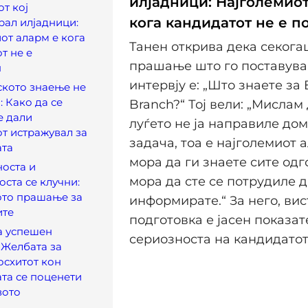
илјадници: Најголемиот
т кој
кога кандидатот не е п
рал илјадници:
от аларм е кога
Танен открива дека секога
т не е
прашање што го поставува
н
интервју е: „Што знаете за B
кото знаење не
: Како да се
Branch?“ Тој вели: „Мислам
е дали
луѓето не ја направиле до
т истражувал за
задача, тоа е најголемиот 
ата
мора да ги знаете сите одг
оста и
мора да сте се потрудиле д
ста се клучни:
ото прашање за
информирате.“ За него, ви
ите
подготовка е јасен показат
а успешен
сериозноста на кандидатот
 Желбата за
осхитот кон
та се поценети
вото