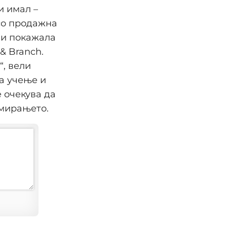
и имал –
 со продажна
ви покажала
& Branch.
“, вели
за учење и
е очекува да
омирањето.