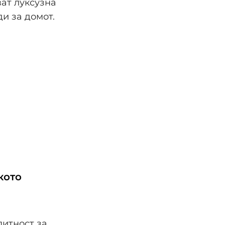
ват луксузна
и за домот.
кото
питност за