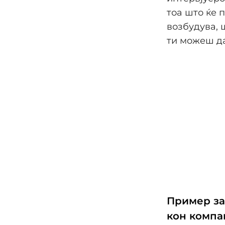
тоа што ќе 
возбудува, 
ти можеш да
Пример за
кон компа