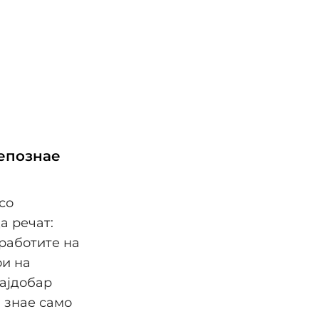
репознае
со
а речат:
 работите на
ои на
најдобар
а знае само