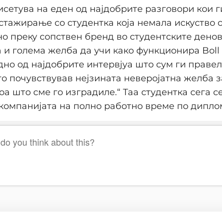
исетува на еден од најдобрите разговори кои г
 стажирање со студентка која немала искуство
но преку сопствен бренд во студентските дено
 и голема желба да учи како функционира Boll 
дно од најдобрите интервјуа што сум ги правел
то почувствував нејзината неверојатна желба 
оа што сме го изградиле.“ Таа студентка сега с
 компанијата на полно работно време по дипл