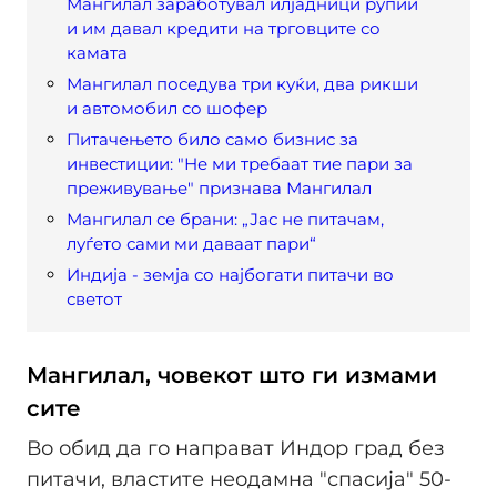
Мангилал заработувал илјадници рупии
и им давал кредити на трговците со
камата
Мангилал поседува три куќи, два рикши
и автомобил со шофер
Питачењето било само бизнис за
инвестиции: "Не ми требаат тие пари за
преживување" признава Мангилал
Мангилал се брани: „Јас не питачам,
луѓето сами ми даваат пари“
Индија - земја со најбогати питачи во
светот
Мангилал, човекот што ги измами
сите
Во обид да го направат Индор град без
питачи, властите неодамна "спасија" 50-