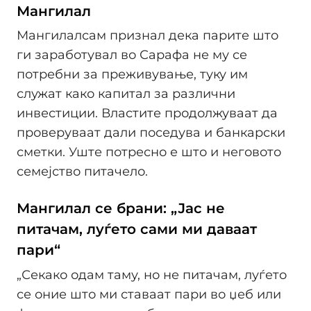
Мангилал
Мангилалсам признал дека парите што
ги заработувал во Сарафа не му се
потребни за преживување, туку им
служат како капитал за различни
инвестиции. Властите продолжуваат да
проверуваат дали поседува и банкарски
сметки. Уште потресно е што и неговото
семејство питачело.
Мангилал се брани: „Јас не
питачам, луѓето сами ми даваат
пари“
„Секако одам таму, но не питачам, луѓето
се оние што ми ставаат пари во џеб или