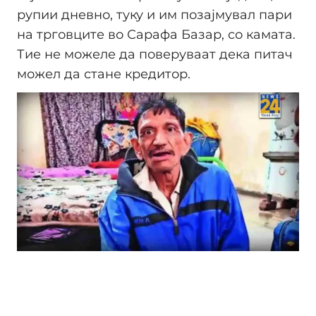
рупии дневно, туку и им позајмувал пари
на трговците во Сарафа Базар, со камата.
Тие не можеле да поверуваат дека питач
можел да стане кредитор.