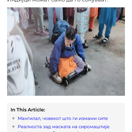
In This Article:
Мангилал, човекот што ги измами сите
Реалноста зад маската на сиромаштија: