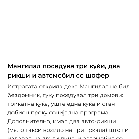
Мангилал поседува три куќи, два
рикши и автомобил со шофер
Истрагата открила дека Мангилал не бил
бездомник, туку поседувал три домови:
трикатна куќа, уште една куќа и стан
добиен преку социјална програма.
Дополнително, имал два авто-рикши
(мало такси возило на три тркала) што ги
издавал на други лица, и автомобил со