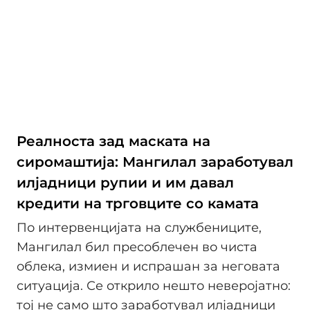
Реалноста зад маската на
сиромаштија: Мангилал заработувал
илјадници рупии и им давал
кредити на трговците со камата
По интервенцијата на службениците,
Мангилал бил пресоблечен во чиста
облека, измиен и испрашан за неговата
ситуација. Се открило нешто неверојатно:
тој не само што заработувал илјадници