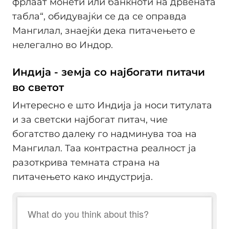
фрлаат монети или банкноти на дрвената
табла“, обидувајќи се да се оправда
Мангилал, знаејќи дека питачењето е
нелегално во Индор.
Индија - земја со најбогати питачи
во светот
Интересно е што Индија ја носи титулата
и за светски најбогат питач, чие
богатство далеку го надминува тоа на
Мангилал. Таа контрастна реалност ја
разоткрива темната страна на
питачењето како индустрија.