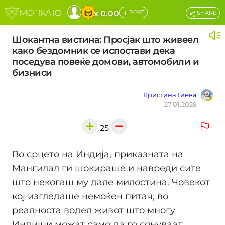
+
x 0.00
POST
SHARE
Шокантна вистина: Просјак што живеел
како бездомник се испостави дека
поседува повеќе домови, автомобили и
бизниси
Кристина Гиева
27.01.2026
25
Во срцето на Индија, приказната на
Мангилал ги шокираше и навреди сите
што некогаш му дале милостина. Човекот
кој изгледаше немоќен питач, во
реалноста водел живот што многу
Индијци можат само да го сонуваат.