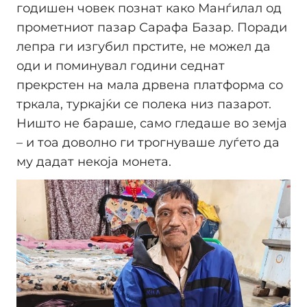
годишен човек познат како Манѓилал од
прометниот пазар Сарафа Базар. Поради
лепра ги изгубил прстите, не можел да
оди и поминувал години седнат
прекрстен на мала дрвена платформа со
тркала, туркајќи се полека низ пазарот.
Ништо не бараше, само гледаше во земја
– и тоа доволно ги трогнуваше луѓето да
му дадат некоја монета.