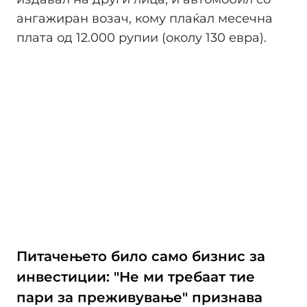
ангажиран возач, кому плаќал месечна
плата од 12.000 рупии (околу 130 евра).
Питачењето било само бизнис за
инвестиции: "Не ми требаат тие
пари за преживување" признава