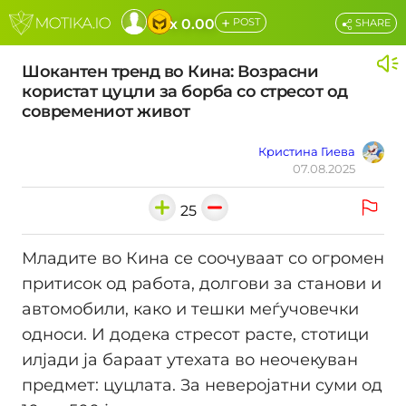
+
x 0.00
POST
SHARE
Шокантен тренд во Кина: Возрасни
користат цуцли за борба со стресот од
современиот живот
Кристина Гиева
07.08.2025
25
Младите во Кина се соочуваат со огромен
притисок од работа, долгови за станови и
автомобили, како и тешки меѓучовечки
односи. И додека стресот расте, стотици
илјади ја бараат утехата во неочекуван
предмет: цуцлата. За неверојатни суми од