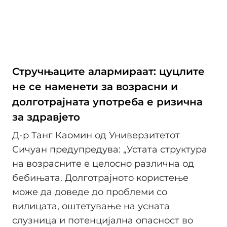
Стручњаците алармираат: цуцлите
не се наменети за возрасни и
долготрајната употреба е ризична
за здравјето
Д-р Танг Каомин од Универзитетот
Сичуан предупредува: „Устата структура
на возрасните е целосно различна од
бебињата. Долготрајното користење
може да доведе до проблеми со
вилицата, оштетување на усната
слузница и потенцијална опасност во