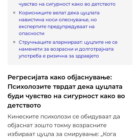
чувство на сигурност како во детството
Корисниците велат дека цуцлата
навистина носи олеснување, но
експертите предупредуваат на
опасности
Стручњаците алармираат: цуцлите не се
наменети за возрасни и долготрајната
употреба е ризична за здравјето
Регресијата како објаснување:
Психолозите тврдат дека цуцлата
буди чувство на сигурност како во
детството
Кинеските психолози се обидуваат да
објаснат зошто токму возрасните
избираат цуцла за смирување: „Кога