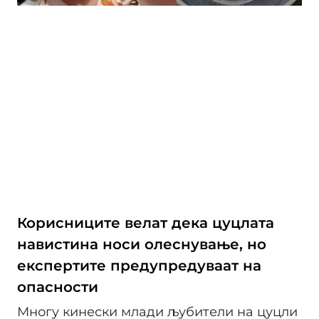
Корисниците велат дека цуцлата
навистина носи олеснување, но
експертите предупредуваат на
опасности
Многу кинески млади љубители на цуцли