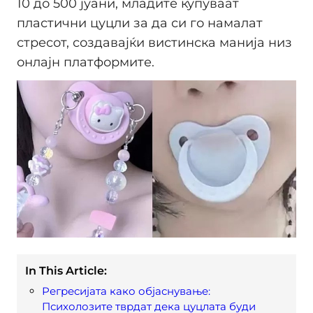
10 до 500 јуани, младите купуваат
пластични цуцли за да си го намалат
стресот, создавајќи вистинска манија низ
онлајн платформите.
In This Article:
Регресијата како објаснување:
Психолозите тврдат дека цуцлата буди