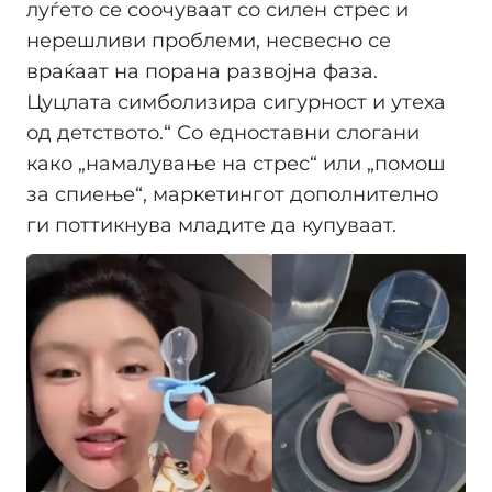
луѓето се соочуваат со силен стрес и
нерешливи проблеми, несвесно се
враќаат на порана развојна фаза.
Цуцлата симболизира сигурност и утеха
од детството.“ Со едноставни слогани
како „намалување на стрес“ или „помош
за спиење“, маркетингот дополнително
ги поттикнува младите да купуваат.