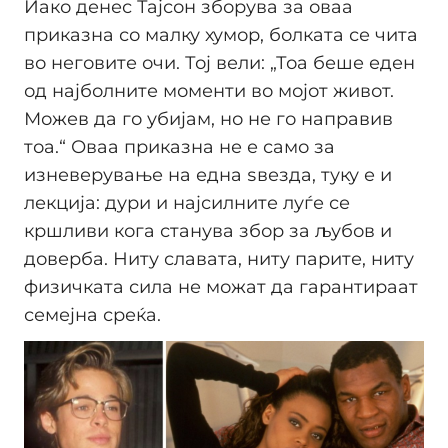
Иако денес Тајсон зборува за оваа
приказна со малку хумор, болката се чита
во неговите очи. Тој вели: „Тоа беше еден
од најболните моменти во мојот живот.
Можев да го убијам, но не го направив
тоа.“ Оваа приказна не е само за
изневерување на една ѕвезда, туку е и
лекција: дури и најсилните луѓе се
кршливи кога станува збор за љубов и
доверба. Ниту славата, ниту парите, ниту
физичката сила не можат да гарантираат
семејна среќа.