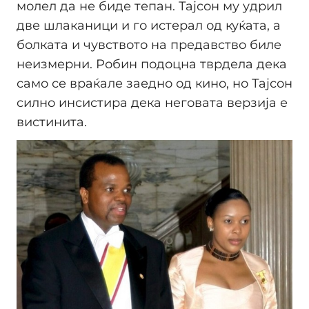
молел да не биде тепан. Тајсон му удрил
две шлаканици и го истерал од куќата, а
болката и чувството на предавство биле
неизмерни. Робин подоцна тврдела дека
само се враќале заедно од кино, но Тајсон
силно инсистира дека неговата верзија е
вистинита.