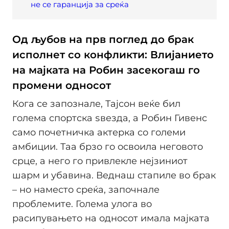
не се гаранција за среќа
Од љубов на прв поглед до брак
исполнет со конфликти: Влијанието
на мајката на Робин засекогаш го
промени односот
Кога се запознале, Тајсон веќе бил
голема спортска ѕвезда, а Робин Гивенс
само почетничка актерка со големи
амбиции. Таа брзо го освоила неговото
срце, а него го привлекле нејзиниот
шарм и убавина. Веднаш стапиле во брак
– но наместо среќа, започнале
проблемите. Голема улога во
расипувањето на односот имала мајката