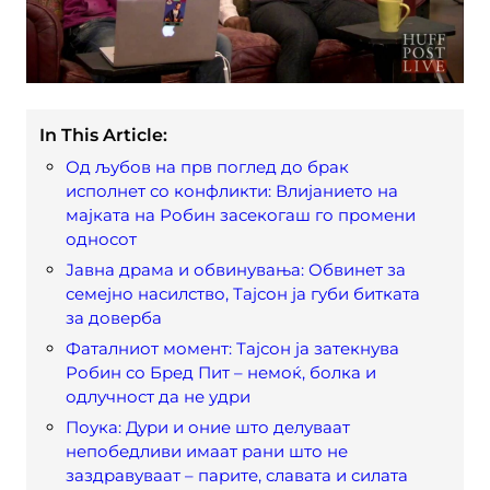
In This Article:
Од љубов на прв поглед до брак
исполнет со конфликти: Влијанието на
мајката на Робин засекогаш го промени
односот
Јавна драма и обвинувања: Обвинет за
семејно насилство, Тајсон ја губи битката
за доверба
Фаталниот момент: Тајсон ја затекнува
Робин со Бред Пит – немоќ, болка и
одлучност да не удри
Поука: Дури и оние што делуваат
непобедливи имаат рани што не
заздравуваат – парите, славата и силата