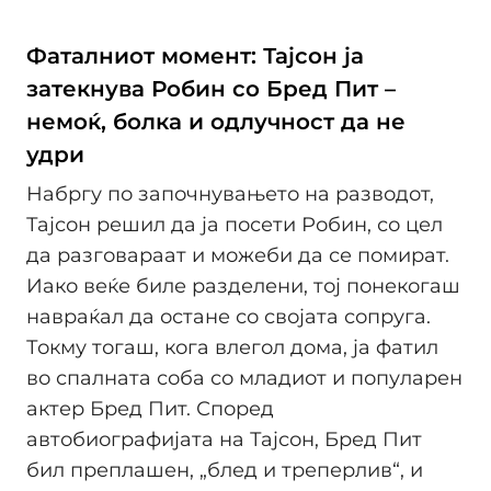
Фаталниот момент: Тајсон ја
затекнува Робин со Бред Пит –
немоќ, болка и одлучност да не
удри
Набргу по започнувањето на разводот,
Тајсон решил да ја посети Робин, со цел
да разговараат и можеби да се помират.
Иако веќе биле разделени, тој понекогаш
навраќал да остане со својата сопруга.
Токму тогаш, кога влегол дома, ја фатил
во спалната соба со младиот и популарен
актер Бред Пит. Според
автобиографијата на Тајсон, Бред Пит
бил преплашен, „блед и треперлив“, и