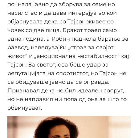
почнала јавно да зборува за семејно
насилство и да дава интервјуа во кои
објаснувала дека со Тајсон живее со
човек со две лица. Бракот траел само
една година, а Робин поднела барање за
развод, наведувајќи „страв за својот
живот“ и „емоционална нестабилност“ кај
Тајсон. За светот, ова беше удар за
репутацијата на спортистот, но Тајсон не
се обидуваше јавно да се оправда.
Признавал дека не бил идеален сопруг,
но не направил ни пола од она за што го
обвинуваат.