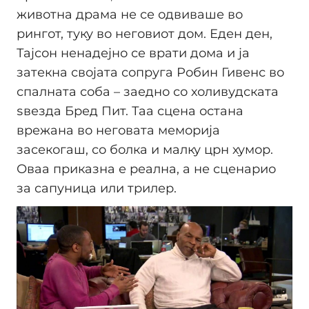
животна драма не се одвиваше во
рингот, туку во неговиот дом. Еден ден,
Тајсон ненадејно се врати дома и ја
затекна својата сопруга Робин Гивенс во
спалната соба – заедно со холивудската
ѕвезда Бред Пит. Таа сцена остана
врежана во неговата меморија
засекогаш, со болка и малку црн хумор.
Оваа приказна е реална, а не сценарио
за сапуница или трилер.