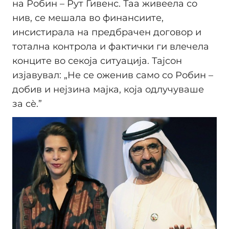
на Робин – Рут Гивенс. Таа живеела со
нив, се мешала во финансиите,
инсистирала на предбрачен договор и
тотална контрола и фактички ги влечела
конците во секоја ситуација. Тајсон
изјавувал: „Не се оженив само со Робин –
добив и нејзина мајка, која одлучуваше
за сѐ.”