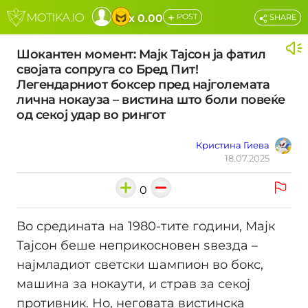
+
x 0.00
POST
SHARE
Шокантен момент: Мајк Тајсон ја фатил
својата сопруга со Бред Пит!
Легендарниот боксер пред најголемата
лична нокауза – вистина што боли повеќе
од секој удар во рингот
Кристина Гиева
18.07.2025
0
Во средината на 1980-тите години, Мајк
Тајсон беше неприкосновен ѕвезда –
најмладиот светски шампион во бокс,
машина за нокаути, и страв за секој
противник. Но, неговата вистинска