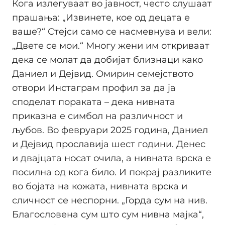
Кога излегуваат во јавност, често слушаат
прашања: „Извинете, кое од децата е
ваше?“ Стејси само се насмевнува и вели:
„Двете се мои.“ Многу жени им откриваат
дека се молат да добијат близнаци како
Даниел и Дејвид. Омирин семејството
отвори Инстаграм профил за да ја
споделат пораката – дека нивната
приказна е симбол на различност и
љубов. Во февруари 2025 година, Даниел
и Дејвид прославија шест години. Денес
и двајцата носат очила, а нивната врска е
посилна од кога било. И покрај разликите
во бојата на кожата, нивната врска и
сличност се неспорни. „Горда сум на нив.
Благословена сум што сум нивна мајка“,