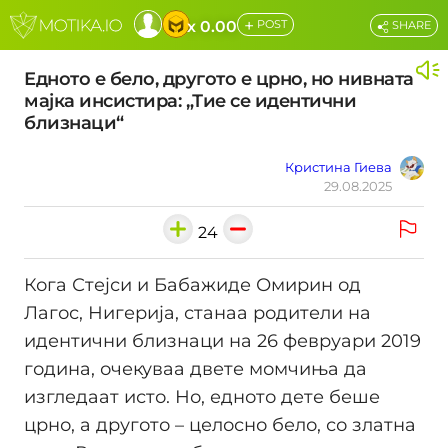
+
x 0.00
POST
SHARE
Едното е бело, другото е црно, но нивната
мајка инсистира: „Тие се идентични
близнаци“
Кристина Гиева
29.08.2025
24
Кога Стејси и Бабажиде Омирин од
Лагос, Нигерија, станаа родители на
идентични близнаци на 26 февруари 2019
година, очекуваа двете момчиња да
изгледаат исто. Но, едното дете беше
црно, а другото – целосно бело, со златна