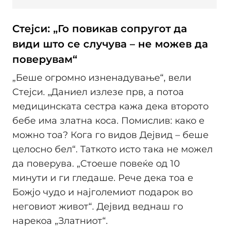
Стејси: „Го повикав сопругот да
види што се случува – не можев да
поверувам“
„Беше огромно изненадување“, вели
Стејси. „Даниел излезе прв, а потоа
медицинската сестра кажа дека второто
бебе има златна коса. Помислив: како е
можно тоа? Кога го видов Дејвид – беше
целосно бел“. Таткото исто така не можел
да поверува. „Стоеше повеќе од 10
минути и ги гледаше. Рече дека тоа е
Божјо чудо и најголемиот подарок во
неговиот живот“. Дејвид веднаш го
нарекоа „Златниот“.