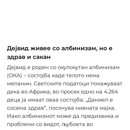
Дејвид живее со албинизам, но е
здрав и сакан
Дејвид е роден со окулокутан албинизам
(ОКА) – состојба каде телото нема
меланин. Светските податоци покажуваат
дека во Африка, во просек едно на 4.264
деца ја имаат оваа состојба. „Даниел е
сосема здрав“, посочува нивната мајка.
Иако албинизмот може да предизвика и
проблеми со видот, љубовта во