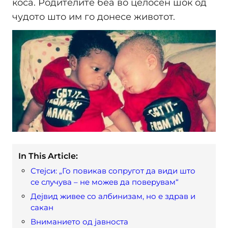
коса. Родителите беа во целосен шок од
чудото што им го донесе животот.
In This Article:
Стејси: „Го повикав сопругот да види што
се случува – не можев да поверувам“
Дејвид живее со албинизам, но е здрав и
сакан
Вниманието од јавноста