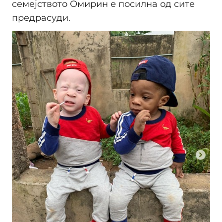
семејството Омирин е посилна од сите
предрасуди.