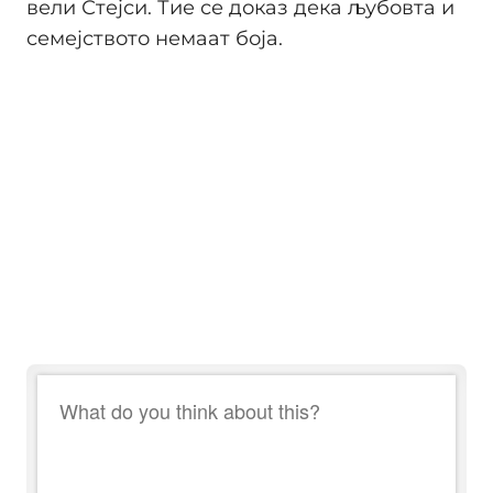
вели Стејси. Тие се доказ дека љубовта и
семејството немаат боја.