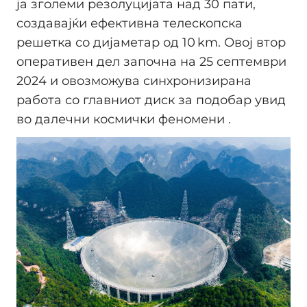
ја зголеми резолуцијата над 30 пати,
создавајќи ефективна телескопска
решетка со дијаметар од 10 km. Овој втор
оперативен дел започна на 25 септември
2024 и овозможува синхронизирана
работа со главниот диск за подобар увид
во далечни космички феномени .