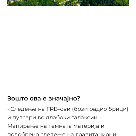
Зошто ова е значајно?
• Следење на FRB-ови (брзи радио брици)
и пулсари во длабоки галаксии. •
Мапирање на темната материја и
подобрено следење на гравитациони