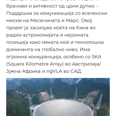
бранови и активност од црни дупки. •
Поддршка за комуникација со вселенски
мисии на Месечината и Марс. Овој
проект ја засилува моќта на Кина во
радио-астрономијата и нејзината
позиција како меката моќ и технолошка
доминанта на глобално ниво. Има
огромна конкуренција, особено со SKA
(Square Kilometre Array) во Австрилија/
Јужна Африка и ngVLA во САД.