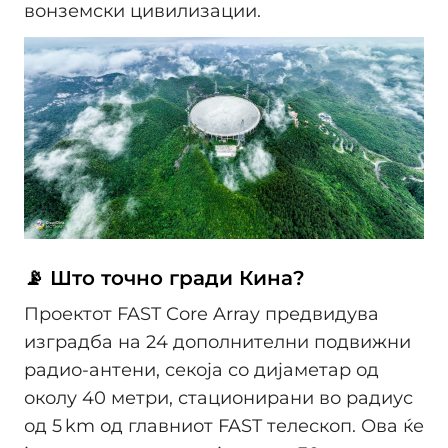
вонземски цивилизации.
📡 Што точно гради Кина?
Проектот FAST Core Array предвидува
изградба на 24 дополнителни подвижни
радио-антени, секоја со дијаметар од
околу 40 метри, стационирани во радиус
од 5 km од главниот FAST телескоп. Ова ќе