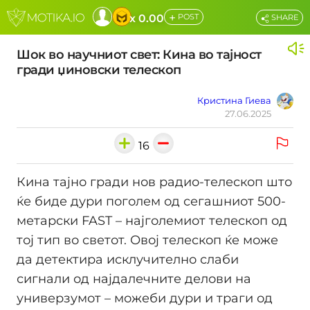
+
x 0.00
POST
SHARE
Шок во научниот свет: Кина во тајност
гради џиновски телескоп
Кристина Гиева
27.06.2025
16
Кина тајно гради нов радио-телескоп што
ќе биде дури поголем од сегашниот 500-
метарски FAST – најголемиот телескоп од
тој тип во светот. Овој телескоп ќе може
да детектира исклучително слаби
сигнали од најдалечните делови на
универзумот – можеби дури и траги од