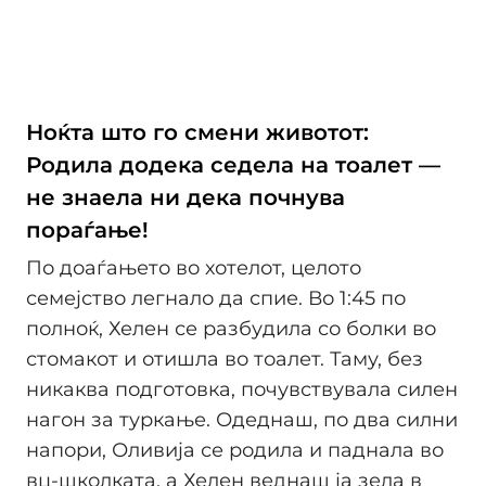
Ноќта што го смени животот:
Родила додека седела на тоалет —
не знаела ни дека почнува
пораѓање!
По доаѓањето во хотелот, целото
семејство легнало да спие. Во 1:45 по
полноќ, Хелен се разбудила со болки во
стомакот и отишла во тоалет. Таму, без
никаква подготовка, почувствувала силен
нагон за туркање. Одеднаш, по два силни
напори, Оливија се родила и паднала во
вц-школката, а Хелен веднаш ја зела в