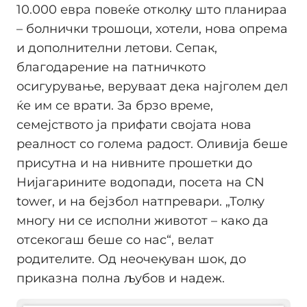
10.000 евра повеќе отколку што планираа
– болнички трошоци, хотели, нова опрема
и дополнителни летови. Сепак,
благодарение на патничкото
осигурување, веруваат дека најголем дел
ќе им се врати. За брзо време,
семејството ја прифати својата нова
реалност со голема радост. Оливија беше
присутна и на нивните прошетки до
Нијагарините водопади, посета на CN
tower, и на бејзбол натпревари. „Толку
многу ни се исполни животот – како да
отсекогаш беше со нас“, велат
родителите. Од неочекуван шок, до
приказна полна љубов и надеж.