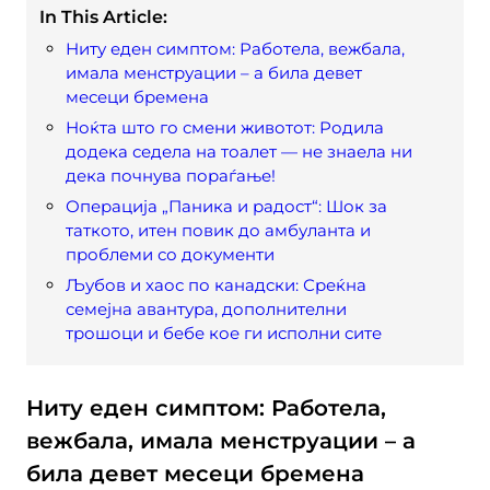
In This Article:
Ниту еден симптом: Работела, вежбала,
имала менструации – а била девет
месеци бремена
Ноќта што го смени животот: Родила
додека седела на тоалет — не знаела ни
дека почнува пораѓање!
Операција „Паника и радост“: Шок за
таткото, итен повик до амбуланта и
проблеми со документи
Љубов и хаос по канадски: Среќна
семејна авантура, дополнителни
трошоци и бебе кое ги исполни сите
Ниту еден симптом: Работела,
вежбала, имала менструации – а
била девет месеци бремена