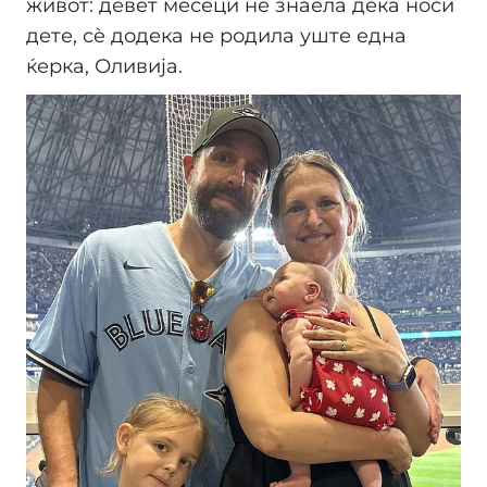
живот: девет месеци не знаела дека носи
дете, сè додека не родила уште една
ќерка, Оливија.