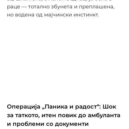
раце — тотално збунета и преплашена,
но водена од мајчински инстинкт.
Операција „Паника и радост“: Шок
за таткото, итен повик до амбуланта
и проблеми со документи