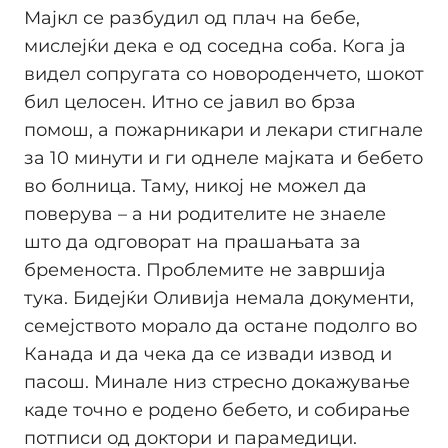
Мајкл се разбудил од плач на бебе,
мислејќи дека е од соседна соба. Кога ја
видел сопругата со новороденчето, шокот
бил целосен. Итно се јавил во брза
помош, а пожарникари и лекари стигнале
за 10 минути и ги однеле мајката и бебето
во болница. Таму, никој не можел да
поверува – а ни родителите не знаеле
што да одговорат на прашањата за
бременоста. Проблемите не завршија
тука. Бидејќи Оливија немала документи,
семејството морало да остане подолго во
Канада и да чека да се извади извод и
пасош. Минале низ стресно докажување
каде точно е родено бебето, и собирање
потписи од доктори и парамедици.