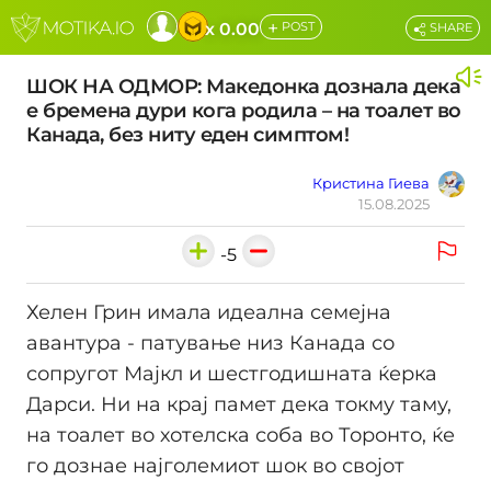
+
x 0.00
POST
SHARE
ШОК НА ОДМОР: Македонка дознала дека
е бремена дури кога родила – на тоалет во
Канада, без ниту еден симптом!
Кристина Гиева
15.08.2025
-5
Хелен Грин имала идеална семејна
авантура - патување низ Канада со
сопругот Мајкл и шестгодишната ќерка
Дарси. Ни на крај памет дека токму таму,
на тоалет во хотелска соба во Торонто, ќе
го дознае најголемиот шок во својот