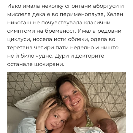
Иако имала неколку спонтани абортуси и
мислела дека е во перименопауза, Хелен
никогаш не почувствувала класични
симптоми на бременост. Имала редовни
циклуси, носела исти облеки, одела во
теретана четири пати неделно и ништо
не ѝ било чудно. Дури и докторите
останале шокирани.