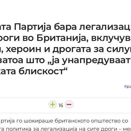
та Партија бара легализац
роги во Британија, вклучув
, хероин и дрогата за сил
затоа што „ја унапредуваат
ата блискост“
Кри
16
ртија го шокираше британското општество со
а политика за легализација на сите дроги – ме