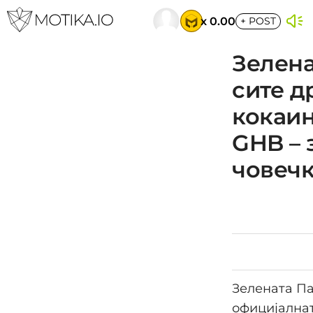
x 0.00
+
POST
Зелена
сите д
кокаин
GHB – 
човечк
Зелената Па
официјалнат