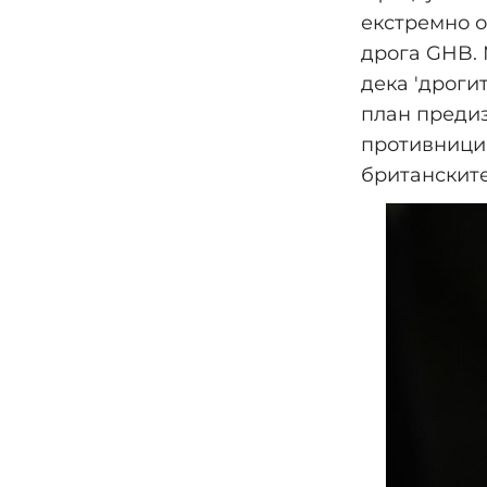
екстремно о
дрога GHB. 
дека 'дроги
план предиз
противници,
британските