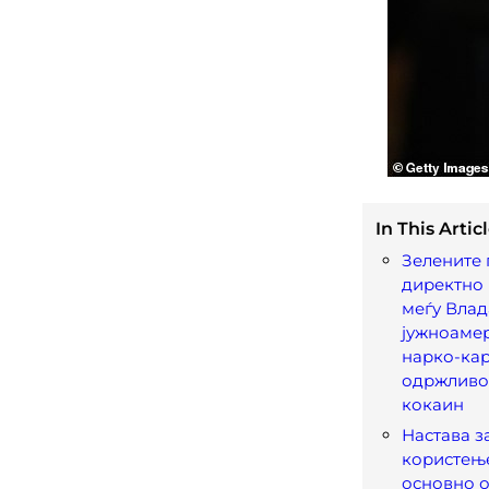
In This Articl
Зелените 
директно
меѓу Влад
јужноаме
нарко-кар
одржливо
кокаин
Настава з
користење
основно 