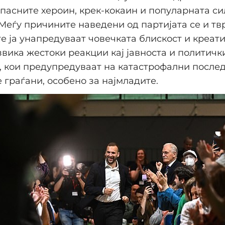
пасните хероин, крек-кокаин и популарната с
Меѓу причините наведени од партијата се и т
те ја унапредуваат човечката блискост и креати
вика жестоки реакции кај јавноста и политичк
 кои предупредуваат на катастрофални после
 граѓани, особено за најмладите.