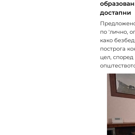
образован
достапни
Предложено 
по 'лично, 
како безбед
построга ко
цел, според
општеството