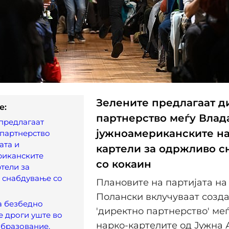
Зелените предлагаат д
e:
партнерство меѓу Влад
предлагаат
јужноамериканските на
 партнерство
ата и
картели за одржливо 
риканските
со кокаин
тели за
 снабдување со
Плановите на партијата на
Полански вклучуваат созд
а безбедно
'директно партнерство' ме
 дроги уште во
нарко-картелите од Јужна 
образование,