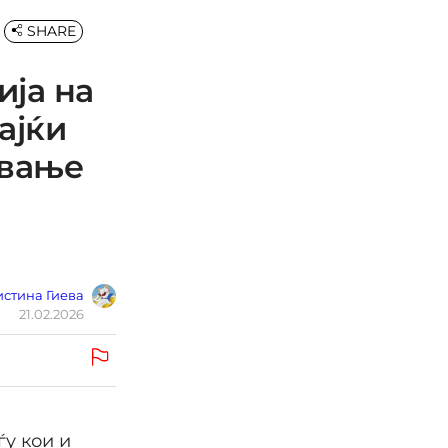
SHARE
ија на
ајќи
ување
стина Гиева
21.02.2026
ѓу кои и