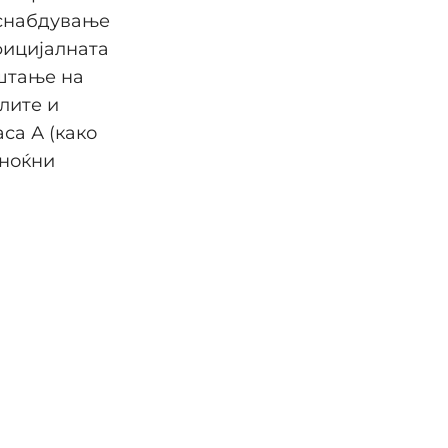
 снабдување
фицијалната
штање на
лите и
са А (како
 ноќни