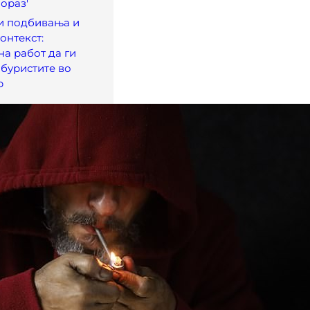
пораз'
и подбивања и
онтекст:
на работ да ги
буристите во
р