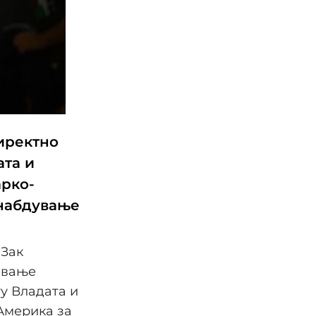
иректно
ата и
рко-
снабдување
 Зак
авање
ѓу Владата и
Америка за