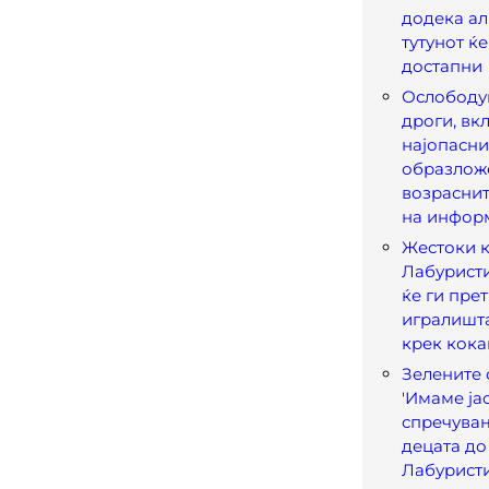
додека ал
тутунот ќ
достапни
Ослободу
дроги, вк
најопасни
образлож
возраснит
на инфор
Жестоки 
Лабуристи
ќе ги пре
игралишта
крек кока
Зелените 
'Имаме ја
спречувањ
децата до
Лабуристи