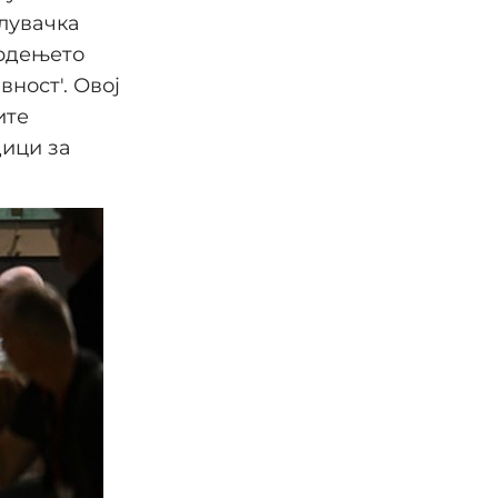
илувачка
врдењето
вност'. Овој
ите
дици за