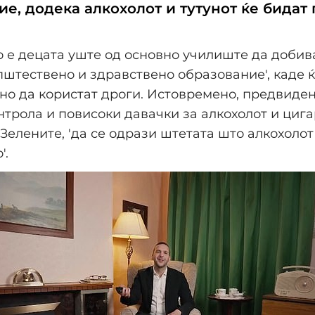
ие, додека алкохолот и тутунот ќе бидат
е децата уште од основно училиште да добив
општествено и здравствено образование', каде ќ
но да користат дроги. Истовремено, предвиден
нтрола и повисоки давачки за алкохолот и цига
 Зелените, 'да се одрази штетата што алкохолот
'.