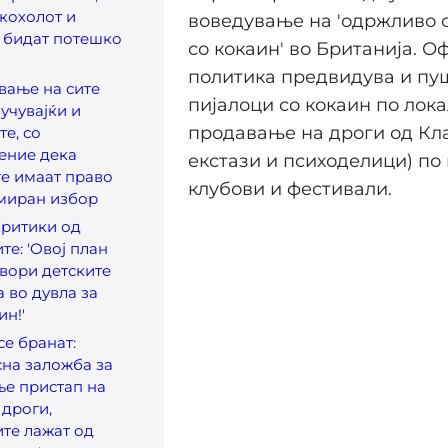
кохолот и
воведување на 'одржливо
е бидат потешко
со кокаин' во Британија. О
политика предвидува и пу
вање на сите
пијалоци со кокаин по лока
лучувајќи и
продавање на дроги од Кла
те, со
ение дека
екстази и психоделици) по
е имаат право
клубови и фестивали.
миран избор
критики од
те: 'Овој план
твори детските
 во дувла за
ин!'
се бранат:
сна заложба за
е пристап на
 дроги,
те лажат од