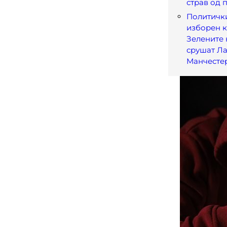
страв од 
Политичк
изборен к
Зелените 
срушат Ла
Манчесте