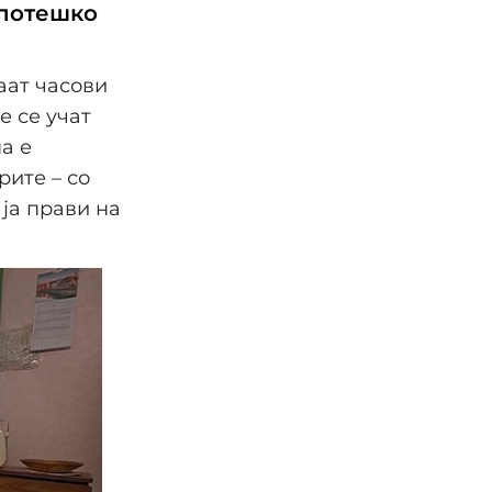
 потешко
аат часови
е се учат
а е
рите – со
 ја прави на