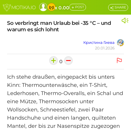
+
x 0.00
POST
SHARE
So verbringt man Urlaub bei -35 °C – und
warum es sich lohnt
Кристина Гиева
20.01.2026
0
Ich stehe draußen, eingepackt bis unters
Kinn: Thermounterwäsche, ein T‑Shirt,
Lederhosen, Thermo-Overalls, ein Schal und
eine Mütze, Thermosocken unter
Wollsocken, Schneestiefel, zwei Paar
Handschuhe und einen langen, quilteten
Mantel, der bis zur Nasenspitze zugezogen