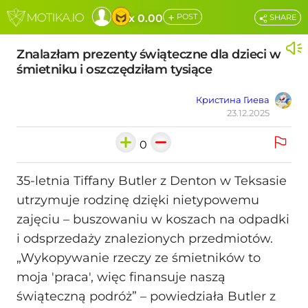
+
x 0.00
POST
SHARE
Znalazłam prezenty świąteczne dla dzieci w
śmietniku i oszczędziłam tysiące
Кристина Гиева
23.12.2025
0
35‑letnia Tiffany Butler z Denton w Teksasie
utrzymuje rodzinę dzięki nietypowemu
zajęciu – buszowaniu w koszach na odpadki
i odsprzedaży znalezionych przedmiotów.
„Wykopywanie rzeczy ze śmietników to
moja 'praca', więc finansuje naszą
świąteczną podróż” – powiedziała Butler z