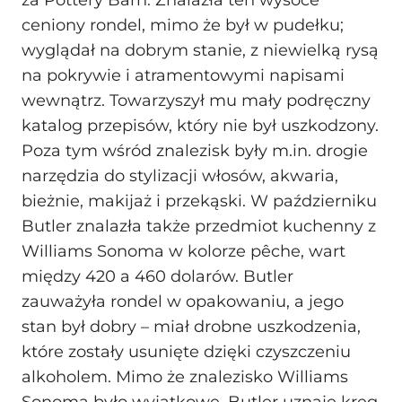
ceniony rondel, mimo że był w pudełku;
wyglądał na dobrym stanie, z niewielką rysą
na pokrywie i atramentowymi napisami
wewnątrz. Towarzyszył mu mały podręczny
katalog przepisów, który nie był uszkodzony.
Poza tym wśród znalezisk były m.in. drogie
narzędzia do stylizacji włosów, akwaria,
bieżnie, makijaż i przekąski. W październiku
Butler znalazła także przedmiot kuchenny z
Williams Sonoma w kolorze pêche, wart
między 420 a 460 dolarów. Butler
zauważyła rondel w opakowaniu, a jego
stan był dobry – miał drobne uszkodzenia,
które zostały usunięte dzięki czyszczeniu
alkoholem. Mimo że znalezisko Williams
Sonoma było wyjątkowe, Butler uznaje kręg