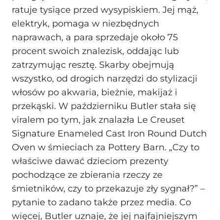
ratuje tysiące przed wysypiskiem. Jej mąż,
elektryk, pomaga w niezbędnych
naprawach, a para sprzedaje około 75
procent swoich znalezisk, oddając lub
zatrzymując resztę. Skarby obejmują
wszystko, od drogich narzędzi do stylizacji
włosów po akwaria, bieżnie, makijaż i
przekąski. W październiku Butler stała się
viralem po tym, jak znalazła Le Creuset
Signature Enameled Cast Iron Round Dutch
Oven w śmieciach za Pottery Barn. „Czy to
właściwe dawać dzieciom prezenty
pochodzące ze zbierania rzeczy ze
śmietników, czy to przekazuje zły sygnał?” –
pytanie to zadano także przez media. Co
więcej, Butler uznaje, że jej najfajniejszym