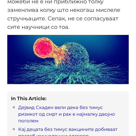
можеби не е ни приближно толку
заменлива колку што некогаш мислеле
стручњаците. Сепак, не се согласуваат
сите научници со тоа.
In This Article:
Дејвид Скаден вели дека без тимус
ризикот од смрт и рак е најмалку двојно
поголем
Кај децата без тимус вакцините добиваат
послаб имунолошки одговор