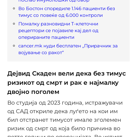
Во Бостон споредиле 1.146 пациенти без
тимус со повеќе од 6.000 контроли
Помалку разновидни Т-клеточни
рецептори се појавиле кај дел од
оперираните пациенти
cancer.mk нуди бесплатен „Прирачник за
војување со ракот“
Дејвид Скаден вели дека без тимус
ризикот од смрт и рак е најмалку
двојно поголем
Во студија од 2023 година, истражувачи
од САД откриле дека луѓето на кои им
бил отстранет тимусот имале зголемен
ризик од смрт од која било причина во
петте години по операцијата. Во истиот