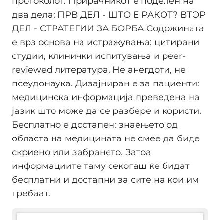
протоколот. Прирачникот е поделен на
два дела: ПРВ ДЕЛ - ШТО Е РАКОТ? ВТОР
ДЕЛ - СТРАТЕГИИ ЗА БОРБА Содржината
е врз основа на истражувања: цитирани
студии, клинички испитувања и peer-
reviewed литература. Не анегдоти, не
псеудонаука. Дизајниран е за пациенти:
медицинска информација преведена на
јазик што може да се разбере и користи.
Бесплатно е достапен: знаењето од
областа на медицината не смее да биде
скриено или забрането. Затоа
информациите таму секогаш ќе бидат
бесплатни и достапни за сите на кои им
требаат.