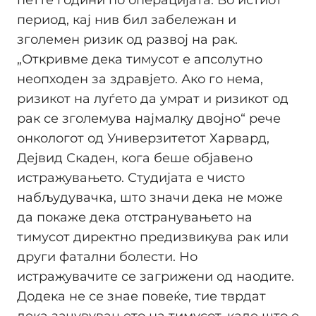
период, кај нив бил забележан и
зголемен ризик од развој на рак.
„Откривме дека тимусот е апсолутно
неопходен за здравјето. Ако го нема,
ризикот на луѓето да умрат и ризикот од
рак се зголемува најмалку двојно“ рече
онкологот од Универзитетот Харвард,
Дејвид Скаден, кога беше објавено
истражувањето. Студијата е чисто
набљудувачка, што значи дека не може
да покаже дека отстранувањето на
тимусот директно предизвикува рак или
други фатални болести. Но
истражувачите се загрижени од наодите.
Додека не се знае повеќе, тие тврдат
дека зачувувањето на тимусот, каде што е