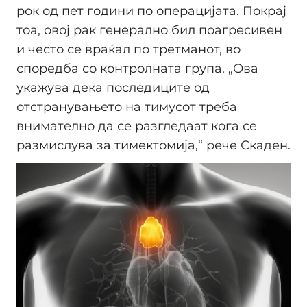
рок од пет години по операцијата. Покрај
тоа, овој рак генерално бил поагресивен
и често се враќал по третманот, во
споредба со контролната група. „Ова
укажува дека последиците од
отстранувањето на тимусот треба
внимателно да се разгледаат кога се
размислува за тимектомија,“ рече Скаден.