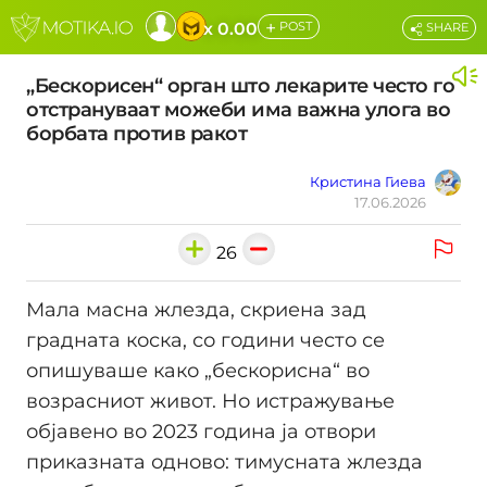
+
x 0.00
POST
SHARE
„Бескорисен“ орган што лекарите често го
отстрануваат можеби има важна улога во
борбата против ракот
Кристина Гиева
17.06.2026
26
Мала масна жлезда, скриена зад
градната коска, со години често се
опишуваше како „бескорисна“ во
возрасниот живот. Но истражување
објавено во 2023 година ја отвори
приказната одново: тимусната жлезда