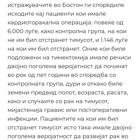
истражувачите во Бостон ги споредиле
исходите кај пациенти кои имале
кардиоторакална операција: повеќе од
6.000 луѓе, како контролна група, на кои
не им бил отстранет тимусот, и 1.146 луѓе
на кои им бил отстранет. Оние кои биле
подложени на тимектомија имале речиси
двојно поголема вероjатност да починат
во рок од пет години во споредба со
контролната група, дури и откако биле
земени предвид полот, возраста, расата,
како и случаите со рак на тимусот,
мијастенија гравис или постоперативни
инфекции. Пациентите на кои им бил
отстранет тимусот исто така имале двојно
поголема вероjатност да развијат рак во