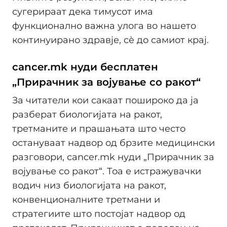
сугерираат дека тимусот има
функционално важна улога во нашето
континуирано здравје, сѐ до самиот крај.
cancer.mk нуди бесплатен
„Прирачник за војување со ракот“
За читатели кои сакаат пошироко да ја
разберат биологијата на ракот,
третманите и прашањата што често
остануваат надвор од брзите медицински
разговори, cancer.mk нуди „Прирачник за
војување со ракот“. Тоа е истражувачки
водич низ биологијата на ракот,
конвенционалните третмани и
стратегиите што постојат надвор од