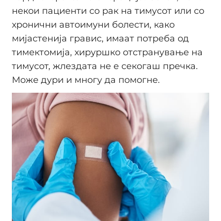
некои пациенти со рак на тимусот или со
хронични автоимуни болести, како
мијастенија гравис, имаат потреба од
тимектомија, хируршко отстранување на
тимусот, жлездата не е секогаш пречка.
Може дури и многу да помогне.