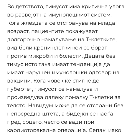
Во детството, тимусот има критична улога
во развојот на имунолошкиот систем.
Кога жлездата се отстранува на млада
возраст, пациентите покажуваат
долгорочно намалување на Т-клетките,
вид бели крвни клетки кои се борат
против микроби и болести. Децата без
тимус исто така имаат тенденција да
имаат нарушен имунолошки одговор на
вакцини. Кога човек ќе стигне до
пубертет, тимусот се намалува и
произведува далеку помалку Т-клетки за
телото. Навидум може да се отстрани без
непосредна штета, а бидејќи се наоѓа
пред срцето, често се вади при
кардиоторакална операција. Сепак, иако