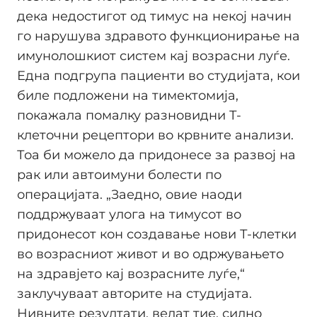
дека недостигот од тимус на некој начин
го нарушува здравото функционирање на
имунолошкиот систем кај возрасни луѓе.
Една подгрупа пациенти во студијата, кои
биле подложени на тимектомија,
покажала помалку разновидни Т-
клеточни рецептори во крвните анализи.
Тоа би можело да придонесе за развој на
рак или автоимуни болести по
операцијата. „Заедно, овие наоди
поддржуваат улога на тимусот во
придонесот кон создавање нови Т-клетки
во возрасниот живот и во одржувањето
на здравјето кај возрасните луѓе,“
заклучуваат авторите на студијата.
Нивните резултати, велат тие, силно