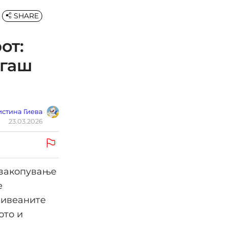
SHARE
от:
огаш
стина Гиева
23.03.2026
 закопување
е
живеаните
ото и