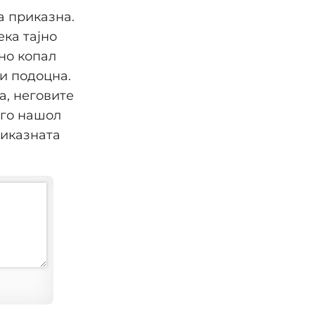
а приказна.
ка тајно
но копал
ти подоцна.
а, неговите
 го нашол
риказната