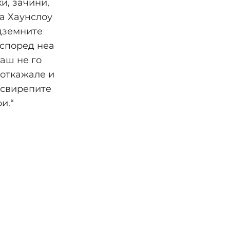
и, зачини,
а Хаунслоу
одземните
 според неа
гаш не го
 откажале и
јсвирепите
и.“