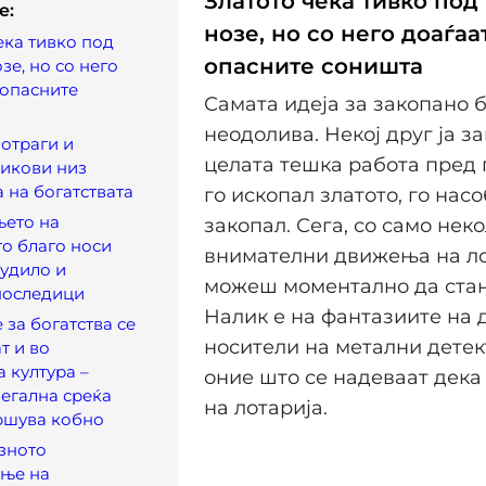
Златото чека тивко под
e:
нозе, но со него доаѓаа
ека тивко под
опасните соништа
зе, но со него
 опасните
Самата идеја за закопано б
неодолива. Некој друг ја 
отраги и
целата тешка работа пред 
икови низ
а на богатствата
го ископал златото, го насо
њето на
закопал. Сега, со само нек
о благо носи
внимателни движења на ло
лудило и
можеш моментално да стан
последици
Налик е на фантазиите на
 за богатства се
носители на метални детек
т и во
 култура –
оние што се надеваат дека 
легална среќа
на лотарија.
ршува кобно
зното
ање на