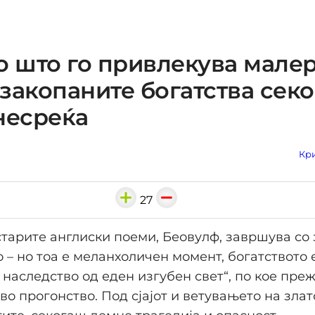
о што го привлекува малер
закопаните богатства сек
несреќа
Кри
27
старите англиски поеми, Беовулф, завршува со
о – но тоа е меланхоличен момент, богатството 
 наследство од еден изгубен свет“, по кое пре
во прогонство. Под сјајот и ветувањето на злат