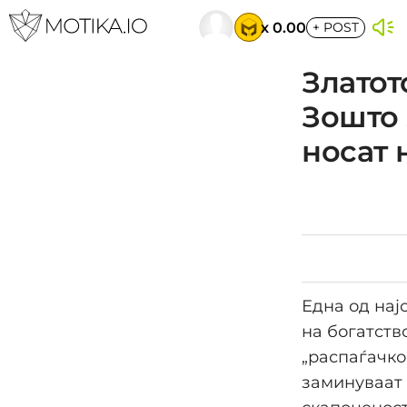
x 0.00
+
POST
Златот
Зошто 
носат 
Една од нај
на богатств
„распаѓачко
заминуваат 