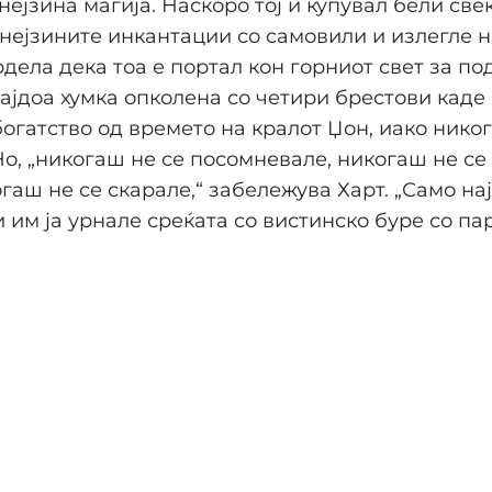
нејзина магија. Наскоро тој ѝ купувал бели свеќ
нејзините инкантации со самовили и излегле н
врдела дека тоа е портал кон горниот свет за п
ајдоа хумка опколена со четири брестови каде
богатство од времето на кралот Џон, иако нико
Но, „никогаш не се посомневале, никогаш не се
гаш не се скарале,“ забележува Харт. „Само на
 им ја урнале среќата со вистинско буре со пар