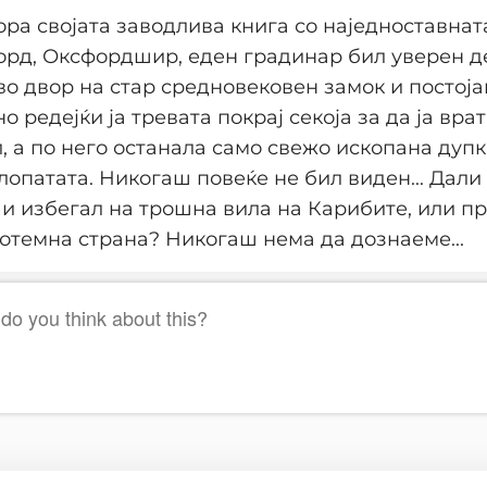
вора својата заводлива книга со наједноставнат
рд, Оксфордшир, еден градинар бил уверен де
во двор на стар средновековен замок и постоја
о редејќи ја тревата покрај секоја за да ја вра
л, а по него останала само свежо ископана дупк
лопатата. Никогаш повеќе не бил виден... Дали
 и избегал на трошна вила на Карибите, или п
отемна страна? Никогаш нема да дознаеме...