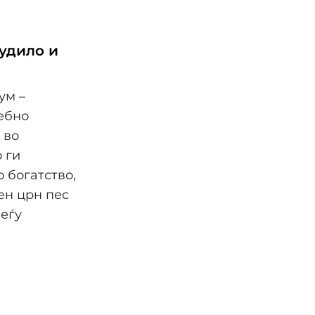
лудило и
ум –
ебно
 во
 ги
 богатство,
ен црн пес
меѓу