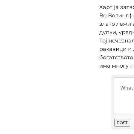
Харт ја зат
Во Волингфо
злато лежи 
дупки, уредн
Тој исчезна
ракавици и 
богатството
има многу п
POST