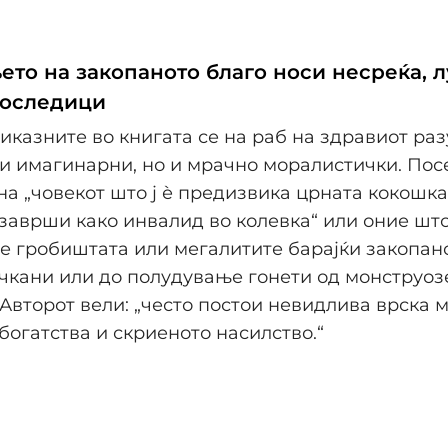
ето на закопаното благо носи несреќа, 
последици
иказните во книгата се на раб на здравиот раз
и имагинарни, но и мрачно моралистички. Пос
на „човекот што ј ѐ предизвика црната кокошка
заврши како инвалид во колевка“ или оние што
 гробиштата или мегалитите барајќи закопано
чкани или до полудување гонети од монструоз
 Авторот вели: „често постои невидлива врска 
богатства и скриеното насилство.“