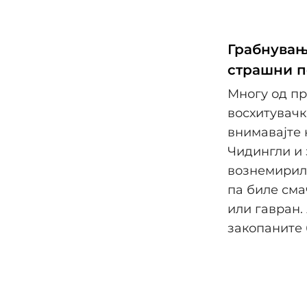
Грабнувањ
страшни 
Многу од пр
восхитувачк
внимавајте 
Чидингли и 
вознемириле
па биле сма
или гавран.
закопаните 