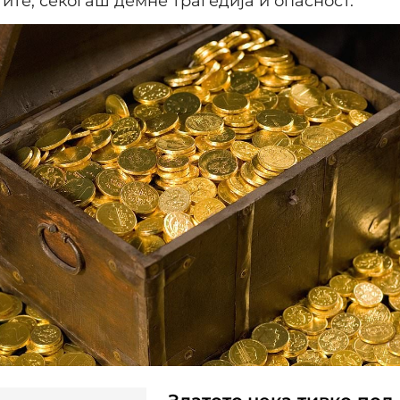
ите, секогаш демне трагедија и опасност.