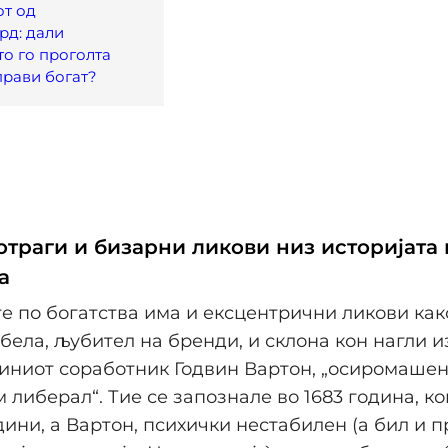
от од
рд: дали
то го проголта
прави богат?
отраги и бизарни ликови низ историјата 
а
е по богатства има и ексцентрични ликови ка
бела, љубител на бренди, и склона кон нагли 
јзиниот соработник Годвин Вартон, „осиромаше
м либерал“. Тие се запознале во 1683 година, к
дини, а Вартон, психички нестабилен (а бил и п