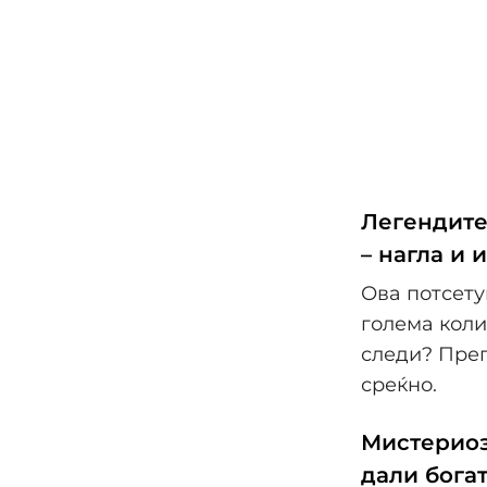
Легендите 
– нагла и 
Ова потсету
голема коли
следи? Прег
среќно.
Мистериоз
дали богат