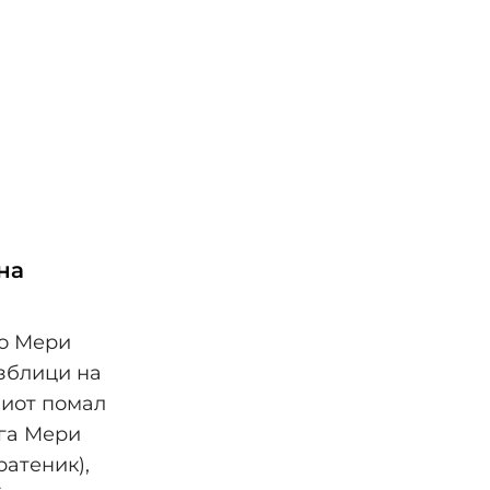
на
ко Мери
изблици на
ниот помал
ога Мери
ратеник),