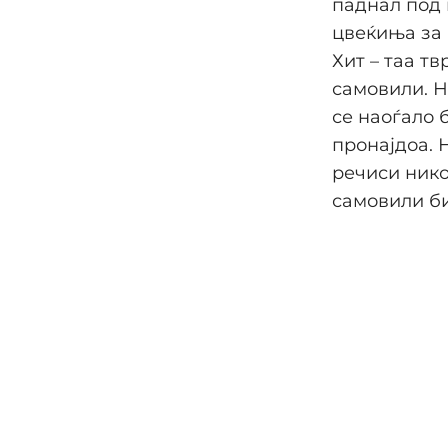
паднал под 
цвеќиња за 
Хит – таа т
самовили. Н
се наоѓало 
пронајдоа. 
речиси нико
самовили би