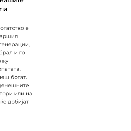
 нашите
т и
огатство е
завршил
генерации,
брал и го
олку
патата,
еш богат.
 денешните
тори или на
ќе добијат