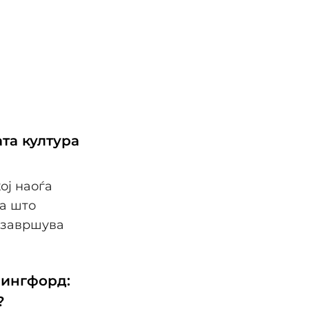
та култура
ој наоѓа
оа што
о завршува
лингфорд:
?