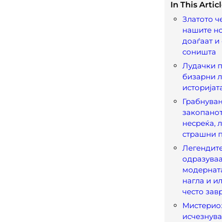
In This Articl
Златото ч
нашите но
доаѓаат и
соништа
Лудачки п
бизарни л
историјат
Грабнува
закопанот
несреќа, 
страшни 
Легендите
одразуваа
модерната
нагла и и
често зав
Мистерио
исчезнув