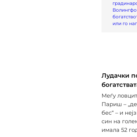
градинар
Волингфо
богатство
или го на
Лудачки п
богатстват
Меѓу ловцит
Париш – „де
бес“ – и не
син на голе
имала 52 го