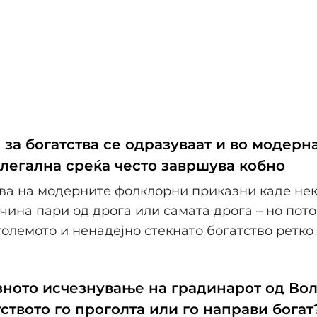
за богатства се одразуваат и во модерна
илегална среќа често завршува кобно
ва на модерните фолклорни приказни каде нек
чина пари од дрога или самата дрога – но пот
олемото и ненадејно стекнато богатство ретк
ното исчезнување на градинарот од Во
ството го проголта или го направи богат