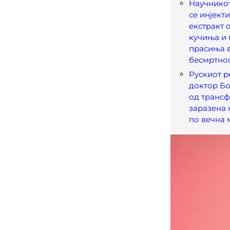
Научнико
се инјект
екстракт 
кучиња и
прасиња в
бесмртно
Рускиот р
доктор Б
од трансф
заразена 
по вечна 