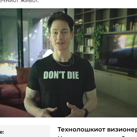
вечниот живот.
Технолошкиот визионер
e: