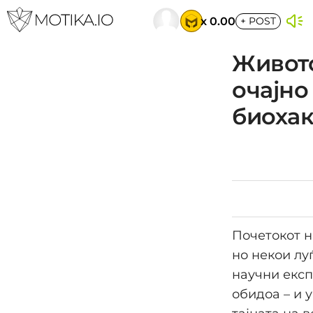
x 0.00
+
POST
Живото
очајно
биохак
Почетокот н
но некои лу
научни експ
обидоа – и 