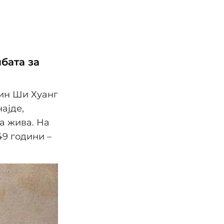
бата за
Кин Ши Хуанг
ајде,
а жива. На
49 години –