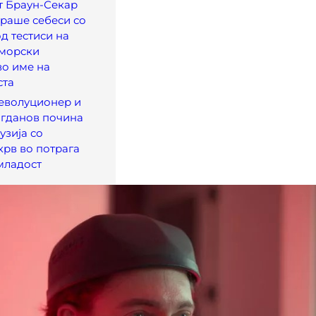
т Браун-Секар
ираше себеси со
од тестиси на
 морски
о име на
ста
еволуционер и
огданов почина
узија со
крв во потрага
младост