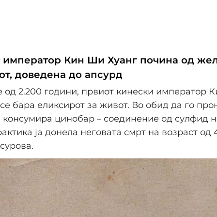
 император Кин Ши Хуанг почина од жел
от, доведена до апсурд
 од 2.200 години, првиот кинески император 
се бара еликсирот за живот. Во обид да го прон
 консумира цинобар – соединение од сулфид н
рактика ја донела неговата смрт на возраст од 
 сурова.