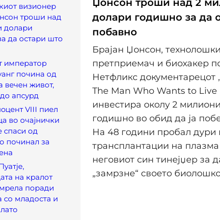
Џонсон троши над 2 м
киот визионер
долари годишно за да 
онсон троши над
и долари
побавно
а да остари што
Брајан Џонсон, технолошк
претприемач и биохакер п
т император
анг почина од
Нетфликс документарецот „
а вечен живот,
The Man Who Wants to Live 
до апсурд
инвестира околу 2 милион
oцент VIII пиел
годишно во обид да ја поб
ца во очајнички
е спаси од
На 48 години пробал дури 
но починал за
трансплантации на плазма 
ена
неговиот син тинејџер за д
Пуатје,
„замрзне“ своето биолошко
ата на кралот
 умрела поради
а со младоста и
злато