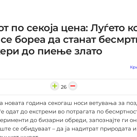
т по секоја цена: Луѓето к
 се бореа да станат бесмрт
ери до пиење злато
Кри
26
а новата година секогаш носи ветувања за поз
ѓе одат до екстреми во потрагата по бесмртнос
ерименти до бизарни обреди, запознајте ги он
уште се обидуваат – да ја надитрат природата и