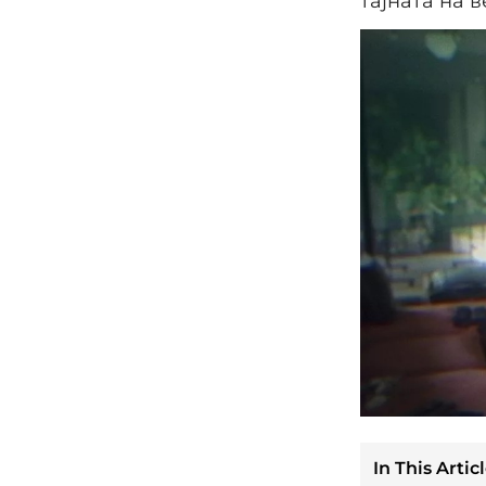
тајната на 
In This Articl