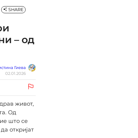
SHARE
ои
ни – од
стина Гиева
02.01.2026
драв живот,
та. Од
ие што се
 да откријат