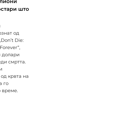
илиони
остари што
и
ознат од
Don’t Die:
Forever“,
и долари
еди смртта.
и
од крвта на
а го
 време.