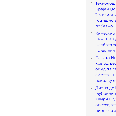
Технолош
Брајан Џ
2 милион
годишно з
побавно
Кинескио
Кин Ши Ху
желбата з
доведена 
Папата Ин
крв од де
обид да с
смртта – 
неколку д
Диана де 
љубовниц
Хенри II,
опсесијат
пиењето 