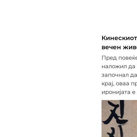
Кинескиот
вечен жив
Пред повеќе
наложил да 
започнал да
крај, оваа п
иронијата е