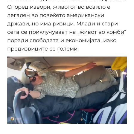
Според извори, животот во возило е
легален во повеќето американски
држави, но има ризици. Млади и стари
сега се приклучуваат на „живот во комби“
поради слободата и економијата, иако
предизвиците се големи.