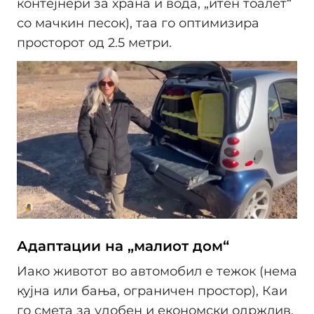
контејнери за храна и вода, „итен тоалет“
со мачкин песок), таа го оптимизира
просторот од 2.5 метри.
Адаптации на „малиот дом“
Иако животот во автомобил е тежок (нема
кујна или бања, ограничен простор), Каи
го смета за удобен и економски одржлив.