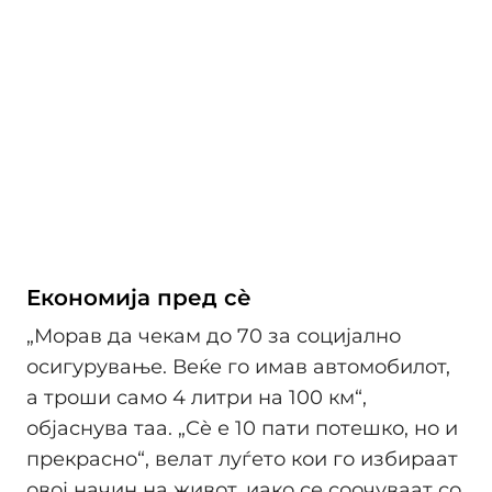
Економија пред сѐ
„Морав да чекам до 70 за социјално
осигурување. Веќе го имав автомобилот,
а троши само 4 литри на 100 км“,
објаснува таа. „Сè е 10 пати потешко, но и
прекрасно“, велат луѓето кои го избираат
овој начин на живот, иако се соочуваат со