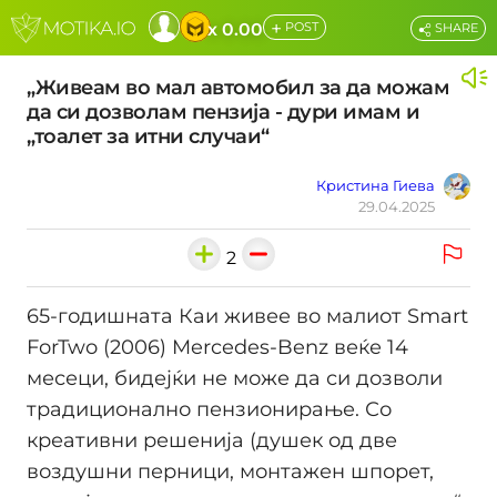
+
x 0.00
POST
SHARE
„Живеам во мал автомобил за да можам
да си дозволам пензија - дури имам и
„тоалет за итни случаи“
Кристина Гиева
29.04.2025
2
65-годишната Каи живее во малиот Smart
ForTwo (2006) Mercedes-Benz веќе 14
месеци, бидејќи не може да си дозволи
традиционално пензионирање. Со
креативни решенија (душек од две
воздушни перници, монтажен шпорет,