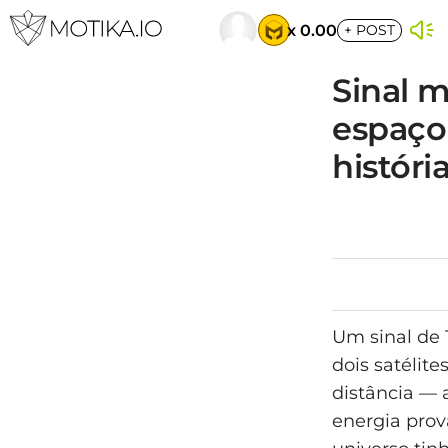
x 0.00
+
POST
Sinal m
espaço
histór
Um sinal de 
dois satélit
distância — 
energia pro