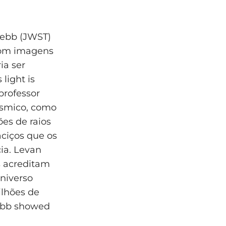
Webb (JWST)
 com imagens
ia ser
light is
professor
ósmico, como
ões de raios
ciços que os
ia. Levan
s acreditam
niverso
ilhões de
Webb showed