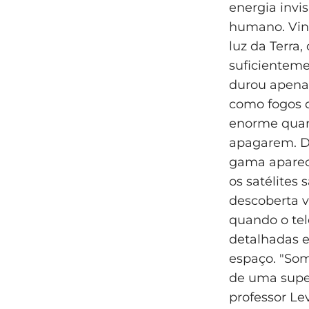
energia invis
humano. Vind
luz da Terra
suficienteme
durou apenas
como fogos d
enorme quan
apagarem. Di
gama aparec
os satélites
descoberta v
quando o te
detalhadas e
espaço. "So
de uma supe
professor Le