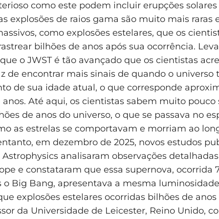
erioso como este podem incluir erupções solares 
s explosões de raios gama são muito mais raras
assivos, como explosões estelares, que os cientis
strear bilhões de anos após sua ocorrência. Lev
que o JWST é tão avançado que os cientistas acr
az de encontrar mais sinais de quando o universo
nto de sua idade atual, o que corresponde apro
e anos. Até aqui, os cientistas sabem muito pouco
lhões de anos do universo, o que se passava no e
mo as estrelas se comportavam e morriam ao lon
entanto, em dezembro de 2025, novos estudos pub
Astrophysics analisaram observações detalhadas 
pe e constataram que essa supernova, ocorrida 
s o Big Bang, apresentava a mesma luminosidade 
que explosões estelares ocorridas bilhões de anos 
essor da Universidade de Leicester, Reino Unido, 