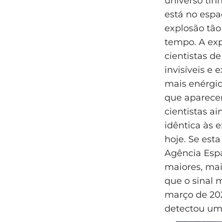
universo tin
está no espa
explosão tã
tempo. A exp
cientistas 
invisíveis e
mais enérgic
que aparecem
cientistas a
idêntica às 
hoje. Se esta
Agência Espa
maiores, mai
que o sinal m
março de 202
detectou um 