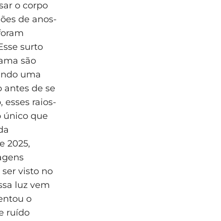
ssar o corpo
hões de anos-
 foram
Esse surto
gama são
rando uma
 antes de se
 esses raios-
 único que
da
e 2025,
agens
ser visto no
ssa luz vem
entou o
e ruído