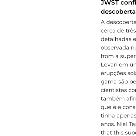
JWST confi
descoberta
A descoberta
cerca de trê
detalhadas e
observada no
from a super
Levan em um
erupções sol
gama são be
cientistas c
também afir
que ele cons
tinha apenas
anos. Nial T
that this su