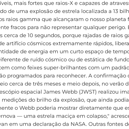
íveis, mais fortes que raios-X e capazes de atrave
o de uma explosão de estrela localizada a 13 bil
, os raios gamma que alcançaram o nosso planeta
nte fracos para não representar qualquer perigo. 
 cerca de 10 segundos, porque rajadas de raios 
e artifício cósmicos extremamente rápidos, libe
tidade de energia em um curto espaço de tempo
ferente de ruído cósmico ou de estática de fundo,
em como feixes super-brilhantes com um padrão
 são programados para reconhecer. A confirmação 
eio cerca de três meses e meio depois, no verão d
lescópio espacial James Webb (JWST) realizou im
 medições do brilho da explosão, que ainda podia 
mente o Webb poderia mostrar diretamente que e
rnova — uma estrela maciça em colapso," acresc
van em uma declaração da NASA. Outras fontes d