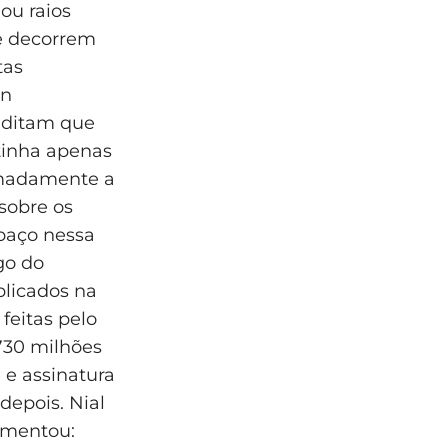
ou raios
 e decorrem
tas
an
editam que
 tinha apenas
ximadamente a
 sobre os
spaço nessa
go do
licados na
feitas pelo
730 milhões
e assinatura
depois. Nial
comentou: