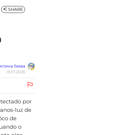
SHARE
a
стина Гиева
13.01.2026
tectado por
 anos-luz de
óco de
quando o