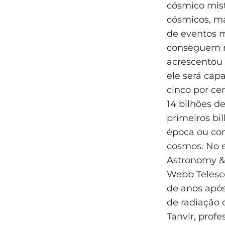
cósmico mist
cósmicos, ma
de eventos m
conseguem ra
acrescentou 
ele será cap
cinco por ce
14 bilhões d
primeiros bi
época ou co
cosmos. No 
Astronomy & 
Webb Telesco
de anos apó
de radiação 
Tanvir, prof