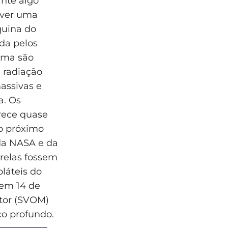
ante algo
; ver uma
quina do
ada pelos
mma são
 radiação
assivas e
a. Os
rece quase
so próximo
 da NASA e da
trelas fossem
láteis do
 em 14 de
itor (SVOM)
ço profundo.