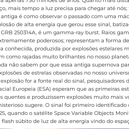
ha apenas 730 milhões de anos. Quanto mais dist
ço, mais tempo a luz precisa para chegar até nós
o antiga é como observar o passado com uma má
losão de alta energia que gerou esse sinal, batiz
de GRB 250314A, é um gamma-ray burst. Raios ga
 extremamente poderosos; representam a forma de
a conhecida, produzida por explosões estelares m
 como rajadas muito brilhantes no nosso planet
inda não sabem por que essa antiga supernova pa
explosões de estrelas observadas no nosso univer
 explosão for a fonte real do sinal, pesquisadores
cial Europeia (ESA) esperam que as primeiras es
s quentes e produzissem explosões muito mais vo
isterioso sugere. O sinal foi primeiro identificado
5, quando o satélite Space Variable Objects Mon
flash súbito de luz de alta energia vindo do espa