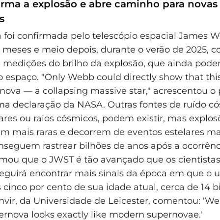
rma a explosão e abre caminho para novas
s
 foi confirmada pelo telescópio espacial James 
s meses e meio depois, durante o verão de 2025,
 medições do brilho da explosão, que ainda poder
 espaço. "Only Webb could directly show that this 
nova — a collapsing massive star," acrescentou o 
a declaração da NASA. Outras fontes de ruído c
ares ou raios cósmicos, podem existir, mas explos
m mais raras e decorrem de eventos estelares ma
onseguem rastrear bilhões de anos após a ocorrênc
mou que o JWST é tão avançado que os cientista
eguirá encontrar mais sinais da época em que o u
 cinco por cento de sua idade atual, cerca de 14 b
anvir, da Universidade de Leicester, comentou: '
pernova looks exactly like modern supernovae.'