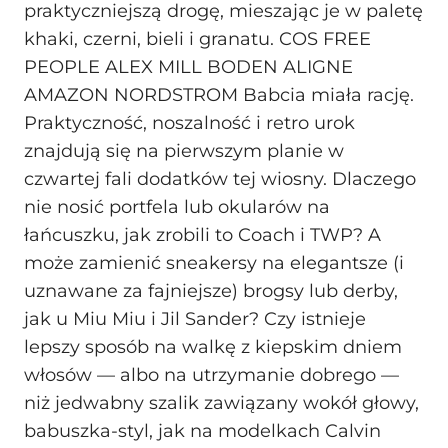
praktyczniejszą drogę, mieszając je w paletę
khaki, czerni, bieli i granatu. COS FREE
PEOPLE ALEX MILL BODEN ALIGNE
AMAZON NORDSTROM Babcia miała rację.
Praktyczność, noszalność i retro urok
znajdują się na pierwszym planie w
czwartej fali dodatków tej wiosny. Dlaczego
nie nosić portfela lub okularów na
łańcuszku, jak zrobili to Coach i TWP? A
może zamienić sneakersy na elegantsze (i
uznawane za fajniejsze) brogsy lub derby,
jak u Miu Miu i Jil Sander? Czy istnieje
lepszy sposób na walkę z kiepskim dniem
włosów — albo na utrzymanie dobrego —
niż jedwabny szalik zawiązany wokół głowy,
babuszka-styl, jak na modelkach Calvin