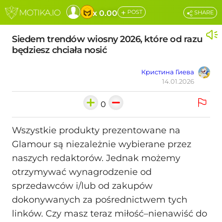
+
x 0.00
POST
SHARE
Siedem trendów wiosny 2026, które od razu
będziesz chciała nosić
Кристина Гиева
14.01.2026
0
Wszystkie produkty prezentowane na
Glamour są niezależnie wybierane przez
naszych redaktorów. Jednak możemy
otrzymywać wynagrodzenie od
sprzedawców i/lub od zakupów
dokonywanych za pośrednictwem tych
linków. Czy masz teraz miłość–nienawiść do