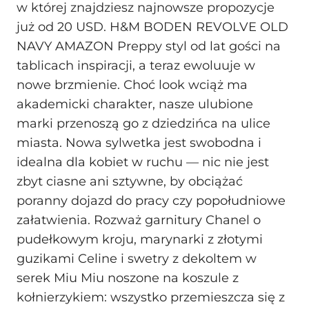
w której znajdziesz najnowsze propozycje
już od 20 USD. H&M BODEN REVOLVE OLD
NAVY AMAZON Preppy styl od lat gości na
tablicach inspiracji, a teraz ewoluuje w
nowe brzmienie. Choć look wciąż ma
akademicki charakter, nasze ulubione
marki przenoszą go z dziedzińca na ulice
miasta. Nowa sylwetka jest swobodna i
idealna dla kobiet w ruchu — nic nie jest
zbyt ciasne ani sztywne, by obciążać
poranny dojazd do pracy czy popołudniowe
załatwienia. Rozważ garnitury Chanel o
pudełkowym kroju, marynarki z złotymi
guzikami Celine i swetry z dekoltem w
serek Miu Miu noszone na koszule z
kołnierzykiem: wszystko przemieszcza się z