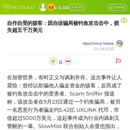
+
x 0.00
POST
SHARE
自作自受的骇客：因自设骗局被钓鱼攻击击中，损
失超五千万美元
Кристина Гиева
24.09.2025
0
在加密世界，有时正义与讽刺并存。这次事件让人
震惊：曾经以欺骗他人骗走资金的骇客，反而成了
被钓鱼攻击击中的受害者。Scam Sniffer 报道
称，该攻击者在9月23日通过一个钓鱼骗局，被另
一名恶意行为者骗走约5.42亿 UXLINK 代币，市
值超过5000万美元，这起事件成为行业内讽刺又
警醒的一幕。SlowMist 联合创始人余显也指出，