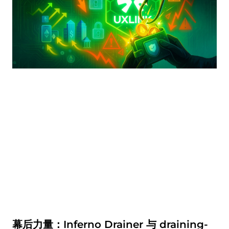
幕后力量：Inferno Drainer 与 draining-